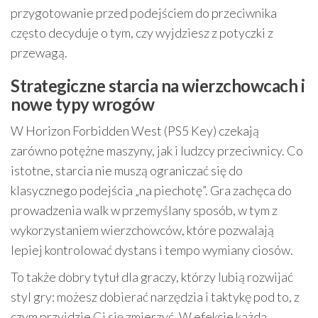
przygotowanie przed podejściem do przeciwnika
często decyduje o tym, czy wyjdziesz z potyczki z
przewagą.
Strategiczne starcia na wierzchowcach i
nowe typy wrogów
W Horizon Forbidden West (PS5 Key) czekają
zarówno potężne maszyny, jak i ludzcy przeciwnicy. Co
istotne, starcia nie muszą ograniczać się do
klasycznego podejścia „na piechotę”. Gra zachęca do
prowadzenia walk w przemyślany sposób, w tym z
wykorzystaniem wierzchowców, które pozwalają
lepiej kontrolować dystans i tempo wymiany ciosów.
To także dobry tytuł dla graczy, którzy lubią rozwijać
styl gry: możesz dobierać narzędzia i taktykę pod to, z
czym przyjdzie Ci się zmierzyć. W efekcie każda