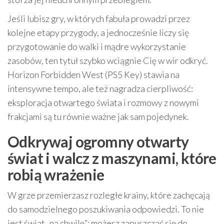
Jeśli lubisz gry, w których fabuła prowadzi przez
kolejne etapy przygody, a jednocześnie liczy się
przygotowanie do walki i mądre wykorzystanie
zasobów, ten tytuł szybko wciągnie Cię w wir odkryć.
Horizon Forbidden West (PS5 Key) stawia na
intensywne tempo, ale też nagradza cierpliwość:
eksploracja otwartego świata i rozmowy z nowymi
frakcjami są tu równie ważne jak sam pojedynek.
Odkrywaj ogromny otwarty
świat i walcz z maszynami, które
robią wrażenie
W grze przemierzasz rozległe krainy, które zachęcają
do samodzielnego poszukiwania odpowiedzi. To nie
jest świat „na chwilę”: możesz zapuszczać się do