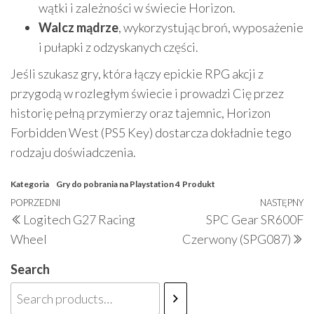
wątki i zależności w świecie Horizon.
Walcz mądrze
, wykorzystując broń, wyposażenie
i pułapki z odzyskanych części.
Jeśli szukasz gry, która łączy epickie RPG akcji z
przygodą w rozległym świecie i prowadzi Cię przez
historię pełną przymierzy oraz tajemnic, Horizon
Forbidden West (PS5 Key) dostarcza dokładnie tego
rodzaju doświadczenia.
Kategoria
Gry do pobrania na Playstation 4
Produkt
Nawigacja
Poprzedni
POPRZEDNI
NASTĘPNY
N
Logitech G27 Racing
SPC Gear SR600F
wpisu
wpis
w
Wheel
Czerwony (SPG087)
Search