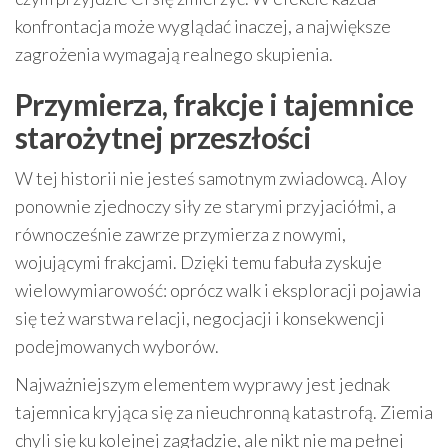
konfrontacja może wyglądać inaczej, a największe
zagrożenia wymagają realnego skupienia.
Przymierza, frakcje i tajemnice
starożytnej przeszłości
W tej historii nie jesteś samotnym zwiadowcą. Aloy
ponownie zjednoczy siły ze starymi przyjaciółmi, a
równocześnie zawrze przymierza z nowymi,
wojującymi frakcjami. Dzięki temu fabuła zyskuje
wielowymiarowość: oprócz walk i eksploracji pojawia
się też warstwa relacji, negocjacji i konsekwencji
podejmowanych wyborów.
Najważniejszym elementem wyprawy jest jednak
tajemnica kryjąca się za nieuchronną katastrofą. Ziemia
chyli się ku kolejnej zagładzie, ale nikt nie ma pełnej