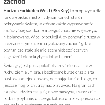
zachód
Horizon Forbidden West (PS5 Key)
to propozycja dla
fanów epickich historii, dynamicznych starć i
odkrywania świata, w którym każda wyprawa może
skończyć się spotkaniem czegoś znacznie większego,
niż planowano. W tej produkcji Aloy ponownie rusza w
nieznane – tym razem na „zakazany zachód”, gdzie
pogranicze stało się miejscem niebezpiecznych
zagrożeń i nieodkrytych dotąd tajemnic.
Świat gry jest postapokaliptyczny i nieustannie w
ruchu: ziemia umiera, a bezlitosne burze oraz plaga
pustoszą kolejne obszary, odcinając ludzi od tego, co
jeszcze mogło ich utrzymać przy życiu. Na granicach
skupisk ludzkich czają się nowe maszyny, a wraz z nimi
rodzi się pytanie, dlaczego katastrofa przyspiesza i co
stoi za jej nieuchronnym przebiegiem.