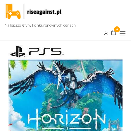
Przejdź
do
treści
Najlepsze gry w konkurencyjnych cenach
0