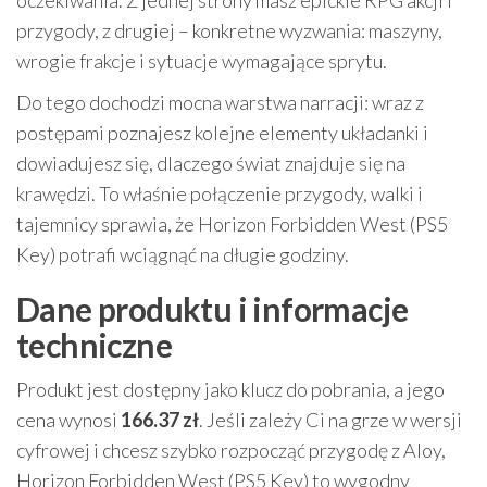
oczekiwania. Z jednej strony masz epickie RPG akcji i
przygody, z drugiej – konkretne wyzwania: maszyny,
wrogie frakcje i sytuacje wymagające sprytu.
Do tego dochodzi mocna warstwa narracji: wraz z
postępami poznajesz kolejne elementy układanki i
dowiadujesz się, dlaczego świat znajduje się na
krawędzi. To właśnie połączenie przygody, walki i
tajemnicy sprawia, że Horizon Forbidden West (PS5
Key) potrafi wciągnąć na długie godziny.
Dane produktu i informacje
techniczne
Produkt jest dostępny jako klucz do pobrania, a jego
cena wynosi
166.37 zł
. Jeśli zależy Ci na grze w wersji
cyfrowej i chcesz szybko rozpocząć przygodę z Aloy,
Horizon Forbidden West (PS5 Key) to wygodny