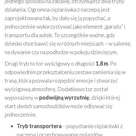
jednego sposobu na zabawę, otrzymujesz dwa tryby
działania. Ogromna ciężarówka z naczepą jest
zaprojektowana tak, by dało się ją popychać, a
jednocześnie wykorzystywać jako element „garażu” i
transportu dla autek. To szczególnie ważne, gdy
dziecko chce bawić się w różnych miejscach – w salonie,
na dywanie czy na podłodze w pokoju dziecięcym.
Drugi tryb to tor wyścigowy o długości
1,8 m
. Po
odpowiednim przekształceniu zestaw zamienia się w
trasę, która pozwala rozpędzić emocje i stworzyć
wyścigową atmosferę. Dodatkowo tor został
wyposażony w
podwójną wyrzutnię
, dzięki której
start dwóch samochodzików może odbywać się
jednocześnie.
Tryb transportera
– popychanie ciężarówki z
naczepą i przechowywanie pojazdów