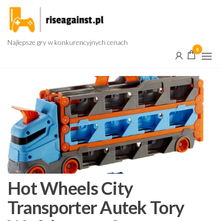
Przejdź
do
treści
Najlepsze gry w konkurencyjnych cenach
0
Hot Wheels City
Transporter Autek Tory