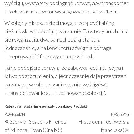
wyścigu, wystarczy pociągnąć uchwyt, aby transporter
przekształcił się w tor wyścigowy o długości 1,8 m.
W kolejnym kroku dzieci mogą przełączyć kabinę
ciężarówki w podwójną wyrzutnię. To wtedy uruchamia
się rywalizacja: dwa samochodziki startują
jednocześnie, a na końcu toru dźwignia pomaga
przeprowadzić finałowy etap przejazdu.
Takie podejście sprawia, że zabawka jest intuicyjna i
łatwa do zrozumienia, a jednocześnie daje przestrzeń
na zabawę w role: „organizowanie wyścigów”,
„transportowanie aut” i „pilnowanie kolekcji”.
Kategoria
Auta i inne pojazdy do zabawy
Produkt
Nawigacja
Poprzedni
POPRZEDNI
NASTĘPNY
N
Story of Seasons Friends
Histo dominos (wersja
wpisu
wpis
w
of Mineral Town (Gra NS)
francuska)