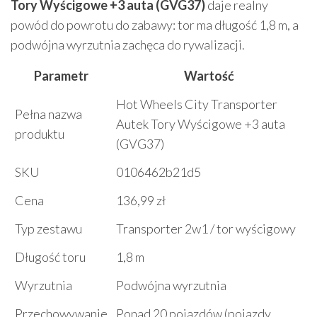
Tory Wyścigowe +3 auta (GVG37)
daje realny
powód do powrotu do zabawy: tor ma długość 1,8 m, a
podwójna wyrzutnia zachęca do rywalizacji.
Parametr
Wartość
Hot Wheels City Transporter
Pełna nazwa
Autek Tory Wyścigowe +3 auta
produktu
(GVG37)
SKU
0106462b21d5
Cena
136,99 zł
Typ zestawu
Transporter 2w1 / tor wyścigowy
Długość toru
1,8 m
Wyrzutnia
Podwójna wyrzutnia
Przechowywanie
Ponad 20 pojazdów (pojazdy