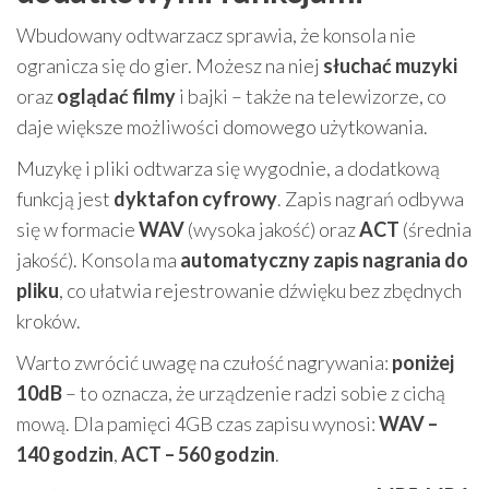
Wbudowany odtwarzacz sprawia, że konsola nie
ogranicza się do gier. Możesz na niej
słuchać muzyki
oraz
oglądać filmy
i bajki – także na telewizorze, co
daje większe możliwości domowego użytkowania.
Muzykę i pliki odtwarza się wygodnie, a dodatkową
funkcją jest
dyktafon cyfrowy
. Zapis nagrań odbywa
się w formacie
WAV
(wysoka jakość) oraz
ACT
(średnia
jakość). Konsola ma
automatyczny zapis nagrania do
pliku
, co ułatwia rejestrowanie dźwięku bez zbędnych
kroków.
Warto zwrócić uwagę na czułość nagrywania:
poniżej
10dB
– to oznacza, że urządzenie radzi sobie z cichą
mową. Dla pamięci 4GB czas zapisu wynosi:
WAV –
140 godzin
,
ACT – 560 godzin
.