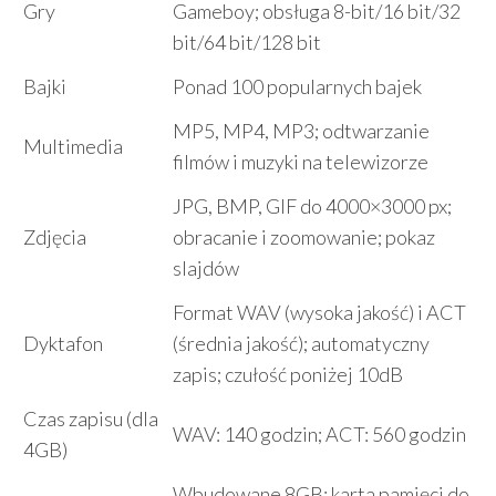
Gry
Gameboy; obsługa 8-bit/16 bit/32
bit/64 bit/128 bit
Bajki
Ponad 100 popularnych bajek
MP5, MP4, MP3; odtwarzanie
Multimedia
filmów i muzyki na telewizorze
JPG, BMP, GIF do 4000×3000 px;
Zdjęcia
obracanie i zoomowanie; pokaz
slajdów
Format WAV (wysoka jakość) i ACT
Dyktafon
(średnia jakość); automatyczny
zapis; czułość poniżej 10dB
Czas zapisu (dla
WAV: 140 godzin; ACT: 560 godzin
4GB)
Wbudowane 8GB; karta pamięci do