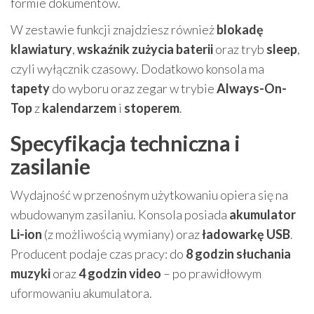
formie dokumentów.
W zestawie funkcji znajdziesz również
blokadę
klawiatury
,
wskaźnik zużycia baterii
oraz tryb
sleep
,
czyli wyłącznik czasowy. Dodatkowo konsola ma
tapety
do wyboru oraz zegar w trybie
Always-On-
Top
z
kalendarzem
i
stoperem
.
Specyfikacja techniczna i
zasilanie
Wydajność w przenośnym użytkowaniu opiera się na
wbudowanym zasilaniu. Konsola posiada
akumulator
Li-ion
(z możliwością wymiany) oraz
ładowarkę USB
.
Producent podaje czas pracy: do
8 godzin słuchania
muzyki
oraz
4 godzin video
– po prawidłowym
uformowaniu akumulatora.