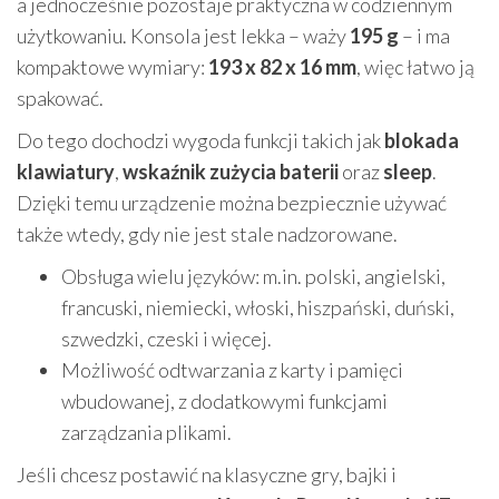
a jednocześnie pozostaje praktyczna w codziennym
użytkowaniu. Konsola jest lekka – waży
195 g
– i ma
kompaktowe wymiary:
193 x 82 x 16 mm
, więc łatwo ją
spakować.
Do tego dochodzi wygoda funkcji takich jak
blokada
klawiatury
,
wskaźnik zużycia baterii
oraz
sleep
.
Dzięki temu urządzenie można bezpiecznie używać
także wtedy, gdy nie jest stale nadzorowane.
Obsługa wielu języków: m.in. polski, angielski,
francuski, niemiecki, włoski, hiszpański, duński,
szwedzki, czeski i więcej.
Możliwość odtwarzania z karty i pamięci
wbudowanej, z dodatkowymi funkcjami
zarządzania plikami.
Jeśli chcesz postawić na klasyczne gry, bajki i