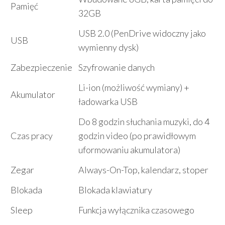
Pamięć
32GB
USB 2.0 (PenDrive widoczny jako
USB
wymienny dysk)
Zabezpieczenie
Szyfrowanie danych
Li-ion (możliwość wymiany) +
Akumulator
ładowarka USB
Do 8 godzin słuchania muzyki, do 4
Czas pracy
godzin video (po prawidłowym
uformowaniu akumulatora)
Zegar
Always-On-Top, kalendarz, stoper
Blokada
Blokada klawiatury
Sleep
Funkcja wyłącznika czasowego