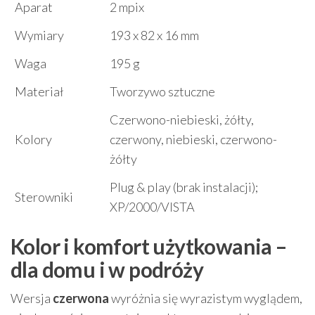
Aparat
2 mpix
Wymiary
193 x 82 x 16 mm
Waga
195 g
Materiał
Tworzywo sztuczne
Czerwono-niebieski, żółty,
Kolory
czerwony, niebieski, czerwono-
żółty
Plug & play (brak instalacji);
Sterowniki
XP/2000/VISTA
Kolor i komfort użytkowania –
dla domu i w podróży
Wersja
czerwona
wyróżnia się wyrazistym wyglądem,