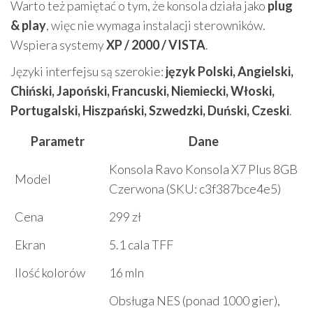
Warto też pamiętać o tym, że konsola działa jako
plug
& play
, więc nie wymaga instalacji sterowników.
Wspiera systemy
XP / 2000 / VISTA
.
Języki interfejsu są szerokie:
język Polski, Angielski,
Chiński, Japoński, Francuski, Niemiecki, Włoski,
Portugalski, Hiszpański, Szwedzki, Duński, Czeski
.
Parametr
Dane
Konsola Ravo Konsola X7 Plus 8GB
Model
Czerwona (SKU: c3f387bce4e5)
Cena
299 zł
Ekran
5.1 cala TFF
Ilość kolorów
16 mln
Obsługa NES (ponad 1000 gier),