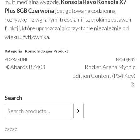
multimedialną wygodę,
Konsola Ravo Konsola X7
Plus 8GB Czerwona
jest gotowa na codzienną
rozrywkę – z wgranymi treściami i szerokim zestawem
funkcji, które upraszczają korzystanie niezależnie od
wieku użytkownika.
Kategoria
Konsole do gier
Produkt
Nawigacja
Poprzedni
POPRZEDNI
NASTĘPNY
N
Abarqs BZ403
Rocket Arena Mythic
wpisu
wpis
w
Edition Content (PS4 Key)
Search
zzzzz