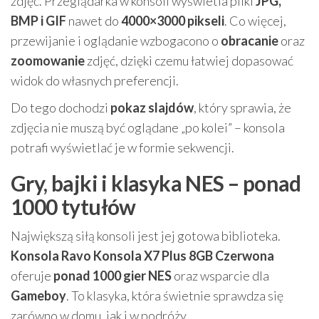
zdjęć. Przeglądarka w konsoli wyświetla pliki
JPG,
BMP i GIF
nawet do
4000×3000 pikseli
. Co więcej,
przewijanie i oglądanie wzbogacono o
obracanie
oraz
zoomowanie
zdjęć, dzięki czemu łatwiej dopasować
widok do własnych preferencji.
Do tego dochodzi
pokaz slajdów
, który sprawia, że
zdjęcia nie muszą być oglądane „po kolei” – konsola
potrafi wyświetlać je w formie sekwencji.
Gry, bajki i klasyka NES – ponad
1000 tytułów
Największą siłą konsoli jest jej gotowa biblioteka.
Konsola Ravo Konsola X7 Plus 8GB Czerwona
oferuje
ponad 1000 gier NES
oraz wsparcie dla
Gameboy
. To klasyka, która świetnie sprawdza się
zarówno w domu, jak i w podróży.