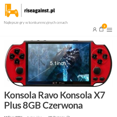
Przejdź
do
treści
Najlepsze gry w konkurencyjnych cenach
0
Konsola Ravo Konsola X7
Plus 8GB Czerwona