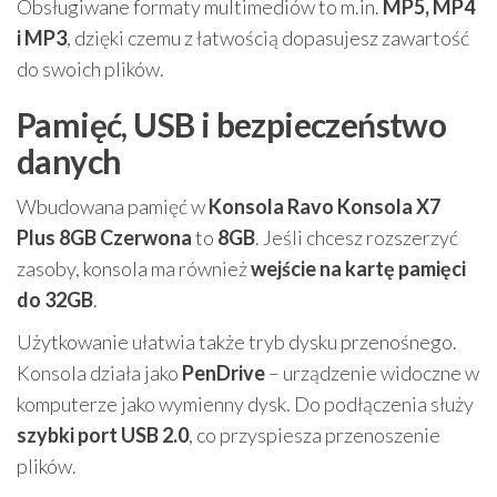
Obsługiwane formaty multimediów to m.in.
MP5, MP4
i MP3
, dzięki czemu z łatwością dopasujesz zawartość
do swoich plików.
Pamięć, USB i bezpieczeństwo
danych
Wbudowana pamięć w
Konsola Ravo Konsola X7
Plus 8GB Czerwona
to
8GB
. Jeśli chcesz rozszerzyć
zasoby, konsola ma również
wejście na kartę pamięci
do 32GB
.
Użytkowanie ułatwia także tryb dysku przenośnego.
Konsola działa jako
PenDrive
– urządzenie widoczne w
komputerze jako wymienny dysk. Do podłączenia służy
szybki port USB 2.0
, co przyspiesza przenoszenie
plików.