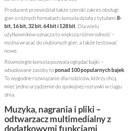
Producent przewidział także szeroki zakres obsługi
gier o różnych formatach: konsola działa z tytułami
8-
bit, 16 bit, 32 bit, 64 bit i 128 bit
. Dla wielu
użytkowników oznacza to większą różnorodność –
można wracać do ulubionych gier, a także testować
nowe.
Równolegle konsola pozwala oglądać bajki –
wbudowane zasoby to
ponad 100 popularnych bajek
.
To wygodne rozwiązanie dla rodziców, którzy chcą
mieć jedno urządzenie do spokojnej rozrywki w ciągu
dnia.
Muzyka, nagrania i pliki –
odtwarzacz multimedialny z
dodatkowymi funkcjami