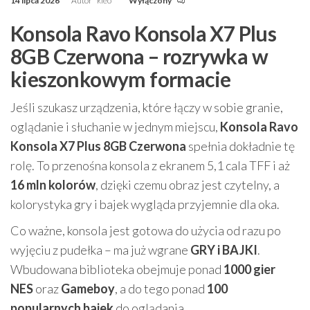
14 lipca 2026
Autor
kleo
Wyłączony
Konsola Ravo Konsola X7 Plus
8GB Czerwona – rozrywka w
kieszonkowym formacie
Jeśli szukasz urządzenia, które łączy w sobie granie,
oglądanie i słuchanie w jednym miejscu,
Konsola Ravo
Konsola X7 Plus 8GB Czerwona
spełnia dokładnie tę
rolę. To przenośna konsola z ekranem 5,1 cala TFF i aż
16 mln kolorów
, dzięki czemu obraz jest czytelny, a
kolorystyka gry i bajek wygląda przyjemnie dla oka.
Co ważne, konsola jest gotowa do użycia od razu po
wyjęciu z pudełka – ma już wgrane
GRY i BAJKI
.
Wbudowana biblioteka obejmuje ponad
1000 gier
NES
oraz
Gameboy
, a do tego ponad
100
popularnych bajek
do oglądania.