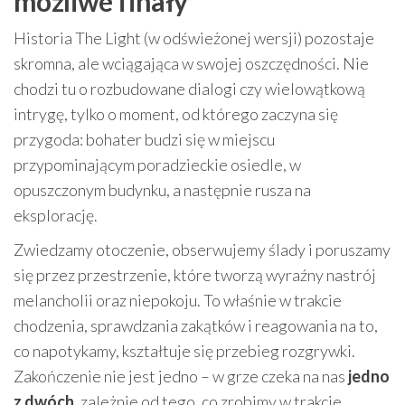
możliwe finały
Historia The Light (w odświeżonej wersji) pozostaje
skromna, ale wciągająca w swojej oszczędności. Nie
chodzi tu o rozbudowane dialogi czy wielowątkową
intrygę, tylko o moment, od którego zaczyna się
przygoda: bohater budzi się w miejscu
przypominającym poradzieckie osiedle, w
opuszczonym budynku, a następnie rusza na
eksplorację.
Zwiedzamy otoczenie, obserwujemy ślady i poruszamy
się przez przestrzenie, które tworzą wyraźny nastrój
melancholii oraz niepokoju. To właśnie w trakcie
chodzenia, sprawdzania zakątków i reagowania na to,
co napotykamy, kształtuje się przebieg rozgrywki.
Zakończenie nie jest jedno – w grze czeka na nas
jedno
z dwóch
, zależnie od tego, co zrobimy w trakcie