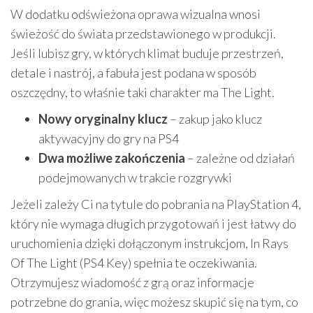
W dodatku odświeżona oprawa wizualna wnosi
świeżość do świata przedstawionego w produkcji.
Jeśli lubisz gry, w których klimat buduje przestrzeń,
detale i nastrój, a fabuła jest podana w sposób
oszczędny, to właśnie taki charakter ma The Light.
Nowy oryginalny klucz
– zakup jako klucz
aktywacyjny do gry na PS4
Dwa możliwe zakończenia
– zależne od działań
podejmowanych w trakcie rozgrywki
Jeżeli zależy Ci na tytule do pobrania na PlayStation 4,
który nie wymaga długich przygotowań i jest łatwy do
uruchomienia dzięki dołączonym instrukcjom, In Rays
Of The Light (PS4 Key) spełnia te oczekiwania.
Otrzymujesz wiadomość z grą oraz informacje
potrzebne do grania, więc możesz skupić się na tym, co