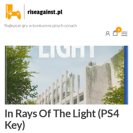
Przejdź
do
treści
Najlepsze gry w konkurencyjnych cenach
0
In Rays Of The Light (PS4
Key)