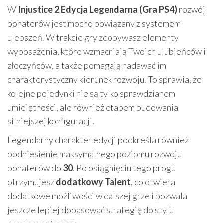
W
Injustice 2 Edycja Legendarna (Gra PS4)
rozwój
bohaterów jest mocno powiązany z systemem
ulepszeń. W trakcie gry zdobywasz elementy
wyposażenia, które wzmacniają Twoich ulubieńców i
złoczyńców, a także pomagają nadawać im
charakterystyczny kierunek rozwoju. To sprawia, że
kolejne pojedynki nie są tylko sprawdzianem
umiejętności, ale również etapem budowania
silniejszej konfiguracji.
Legendarny charakter edycji podkreśla również
podniesienie maksymalnego poziomu rozwoju
bohaterów do
30
. Po osiągnięciu tego progu
otrzymujesz
dodatkowy Talent
, co otwiera
dodatkowe możliwości w dalszej grze i pozwala
jeszcze lepiej dopasować strategię do stylu