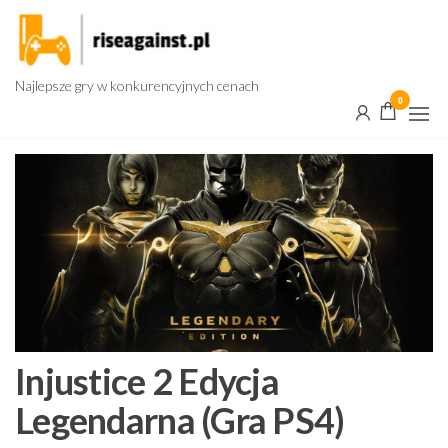
Przejdź
do
treści
Najlepsze gry w konkurencyjnych cenach
0
Injustice 2 Edycja
Legendarna (Gra PS4)