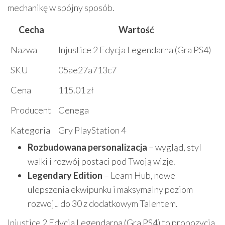
mechanikę w spójny sposób.
Cecha
Wartość
Nazwa
Injustice 2 Edycja Legendarna (Gra PS4)
SKU
05ae27a713c7
Cena
115.01 zł
Producent
Cenega
Kategoria
Gry PlayStation 4
Rozbudowana personalizacja
– wygląd, styl
walki i rozwój postaci pod Twoją wizję.
Legendary Edition
– Learn Hub, nowe
ulepszenia ekwipunku i maksymalny poziom
rozwoju do 30 z dodatkowym Talentem.
Injustice 2 Edycja Legendarna (Gra PS4) to propozycja