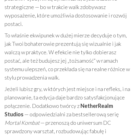
strategiczne — bo w trakcie walk zdobywasz
wyposażenie, które umożliwia dostosowanie i rozwój
postaci.
To właśnie ekwipunek w dużej mierze decyduje o tym,
jak Twoi bohaterowie prezentują się wizualnie i jak
walczą w praktyce. W efekcie nie tylko dobierasz
postać, ale też budujesz jej „tożsamość” w ramach
systemu ulepszeń, co przekłada się na realne różnice w
stylu prowadzenia walk.
Jeżeli lubisz gry, w których jest miejsce i na refleks, i na
planowanie, ta edycja daje bardzo satysfakcjonujące
połączenie. Dodatkowo twórcy z
NetherRealm
Studios
— odpowiedzialni za bestsellerową serię
Mortal Kombat
— przenoszą do uniwersum DC
sprawdzony warsztat, rozbudowując fabułę i