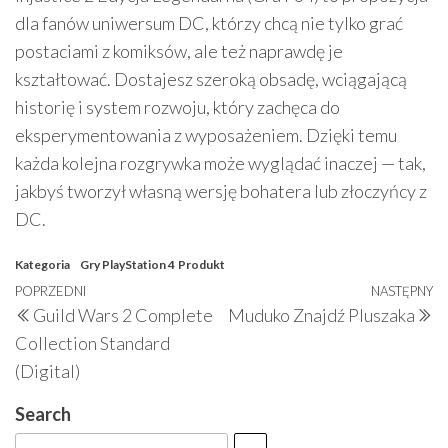
dla fanów uniwersum DC, którzy chcą nie tylko grać
postaciami z komiksów, ale też naprawdę je
kształtować. Dostajesz szeroką obsadę, wciągającą
historię i system rozwoju, który zachęca do
eksperymentowania z wyposażeniem. Dzięki temu
każda kolejna rozgrywka może wyglądać inaczej — tak,
jakbyś tworzył własną wersję bohatera lub złoczyńcy z
DC.
Kategoria
Gry PlayStation 4
Produkt
Nawigacja
Poprzedni
POPRZEDNI
NASTĘPNY
N
Guild Wars 2 Complete
Muduko Znajdź Pluszaka
wpisu
wpis
w
Collection Standard
(Digital)
Search