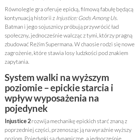
Równolegle gra oferuje epicką, filmową fabułę będącą
kontynuacją historii z
Injustice: Gods Among Us
.
Batman i jego sojusznicy próbują przywrócić ład
społeczny, jednocześnie walcząc z tymi, którzy pragną
zbudować Reżim Supermana. W chaosie rodzi się nowe
zagrożenie, które stawia losy ludzkości pod znakiem
zapytania.
System walki na wyższym
poziomie – epickie starcia i
wpływ wyposażenia na
pojedynek
Injustice 2
rozwija mechanikę epickich starć znaną z
poprzedniej części, przenosząc ją na wyraźnie wyższy
poziom. Pojedynki są dynamiczne, a jednocześnie