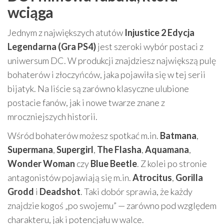
wciąga
Jednym z największych atutów
Injustice 2 Edycja
Legendarna (Gra PS4)
jest szeroki wybór postaci z
uniwersum DC. W produkcji znajdziesz największą pulę
bohaterów i złoczyńców, jaka pojawiła się w tej serii
bijatyk. Na liście są zarówno klasyczne ulubione
postacie fanów, jak i nowe twarze znane z
mroczniejszych historii.
Wśród bohaterów możesz spotkać m.in.
Batmana
,
Supermana
,
Supergirl
,
The Flasha
,
Aquamana
,
Wonder Woman
czy
Blue Beetle
. Z kolei po stronie
antagonistów pojawiają się m.in.
Atrocitus
,
Gorilla
Grodd
i
Deadshot
. Taki dobór sprawia, że każdy
znajdzie kogoś „po swojemu” — zarówno pod względem
charakteru, jak i potencjału w walce.