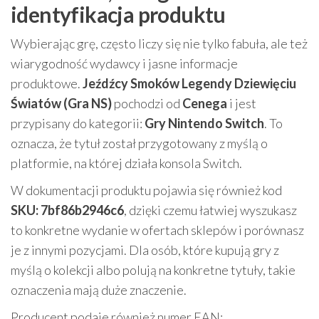
identyfikacja produktu
Wybierając grę, często liczy się nie tylko fabuła, ale też
wiarygodność wydawcy i jasne informacje
produktowe.
Jeźdźcy Smoków Legendy Dziewięciu
Światów (Gra NS)
pochodzi od
Cenega
i jest
przypisany do kategorii:
Gry Nintendo Switch
. To
oznacza, że tytuł został przygotowany z myślą o
platformie, na której działa konsola Switch.
W dokumentacji produktu pojawia się również kod
SKU: 7bf86b2946c6
, dzięki czemu łatwiej wyszukasz
to konkretne wydanie w ofertach sklepów i porównasz
je z innymi pozycjami. Dla osób, które kupują gry z
myślą o kolekcji albo polują na konkretne tytuły, takie
oznaczenia mają duże znaczenie.
Producent podaje również numer EAN: