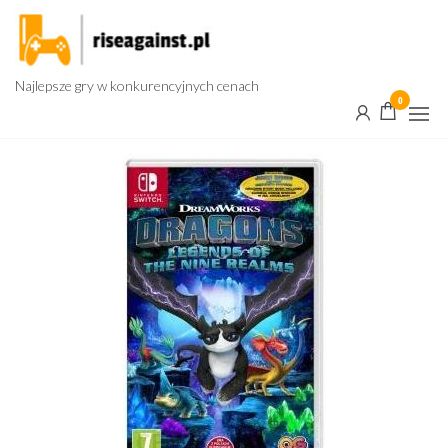
Przejdź
do
treści
Najlepsze gry w konkurencyjnych cenach
0