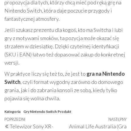
propozycja dla tych, którzy chcą mieć pod ręką grę na
Nintendo Switch, która daje poczucie przygody i
fantastycznej atmosfery.
Jeśli szukasz prezentu dla kogoś, kto ma Switcha i lubi
gry z motywami smoków, ta pozycja może okazać się
strzałem w dziesiątkę. Dzięki czytelnej identyfikacji
(SKU i EAN) łatwo też dopasować zakup do konkretnej
wersji.
W praktyce liczy się też to, że jest to
gra na Nintendo
Switch
, czyli format wygodny zarówno do domowego
grania, jak i do zabrania konsoli ze sobą, kiedy tylko
pojawia się wolna chwila.
Kategoria
Gry Nintendo Switch
Produkt
Nawigacja
Poprzedni
POPRZEDNI
NASTĘPNY
N
Telewizor Sony XR-
Animal Life Australia (Gra
wpisu
wpis
w