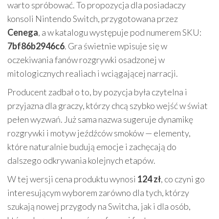
warto spróbować. To propozycja dla posiadaczy
konsoli Nintendo Switch, przygotowana przez
Cenega
, a w katalogu występuje pod numerem SKU:
7bf86b2946c6
. Gra świetnie wpisuje się w
oczekiwania fanów rozgrywki osadzonej w
mitologicznych realiach i wciągającej narracji.
Producent zadbał o to, by pozycja była czytelna i
przyjazna dla graczy, którzy chcą szybko wejść w świat
pełen wyzwań. Już sama nazwa sugeruje dynamikę
rozgrywki i motyw jeźdźców smoków — elementy,
które naturalnie budują emocje i zachęcają do
dalszego odkrywania kolejnych etapów.
W tej wersji cena produktu wynosi
124 zł
, co czyni go
interesującym wyborem zarówno dla tych, którzy
szukają nowej przygody na Switcha, jak i dla osób,