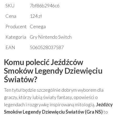
SKU
7bf86b2946c6
Cena
124 zł
Producent
Cenega
Kategoria
Gry Nintendo Switch
EAN
5060528037587
Komu polecić Jeźdźców
Smoków Legendy Dziewięciu
Światów?
Ten tytuł będzie szczególnie dobrym wyborem dla
graczy, którzy lubią światy fantasy, opowieści o
legendach i rozgrywkę inspirowaną mitologią.
Jeźdźcy
Smoków Legendy Dziewięciu Światów (Gra NS)
to