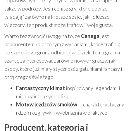
dopasowanym do stylu życia: w domu, na kanapie, a
także w podróży. Jeśli cenisz gry, które dobrze
„siadają” zarówno na krótsze sesje, jak i dłuższe
wieczory, ten produkt może trafić w Twoje gusta.
Warto też zwrócić uwagę na to, że
Cenega
jest
producentem kojarzonym z wydaniami, które trafiają
do szerokiego grona odbiorców. Dzięki temu gra ma
szansę zainteresować zarówno nowych graczy, jak i
osoby, które już miały styczność z gatunkami fantasy i
chcą czegoś świeżego.
Fantastyczny klimat
inspirowany legendami i
mitologiczną symboliką
Motyw jeźdźców smoków
— charakterystyczny
rdzeń rozgrywki i wyobraźnia w praktyce
Producent, kategoria i