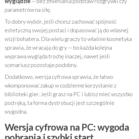
wyglądzie
— bez zmieniania podstaw rozgrywki czy
parametrów na siłę.
To dobry wybór, jeśli chcesz zachować spójność
estetyczną swojej postaci i dopasować ją do własnej
wizji bohatera. Dla wielu graczy to właśnie kosmetyka
sprawia, że wracają do gry — bo każda kolejna
wyprawa wygląda trochę inaczej, nawet jeśli
scenariusz pozostaje podobny.
Dodatkowo, wersja cyfrowa sprawia, że łatwo
wkomponować zakup w codzienne korzystanie z
biblioteki gier. Jeśli grasz na PC i lubisz mieć wszystko
pod ręką, ta forma dystrybucji jest szczególnie
wygodna.
Wersja cyfrowa na PC: wygoda
pobrania i szybki start