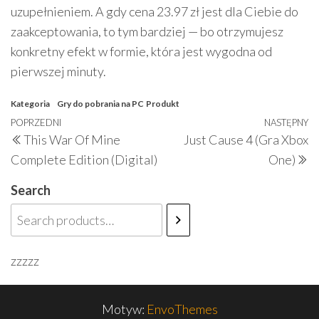
uzupełnieniem. A gdy cena 23.97 zł jest dla Ciebie do
zaakceptowania, to tym bardziej — bo otrzymujesz
konkretny efekt w formie, która jest wygodna od
pierwszej minuty.
Kategoria
Gry do pobrania na PC
Produkt
Nawigacja
Poprzedni
POPRZEDNI
NASTĘPNY
N
This War Of Mine
Just Cause 4 (Gra Xbox
wpisu
wpis
w
Complete Edition (Digital)
One)
Search
zzzzz
Motyw:
EnvoThemes