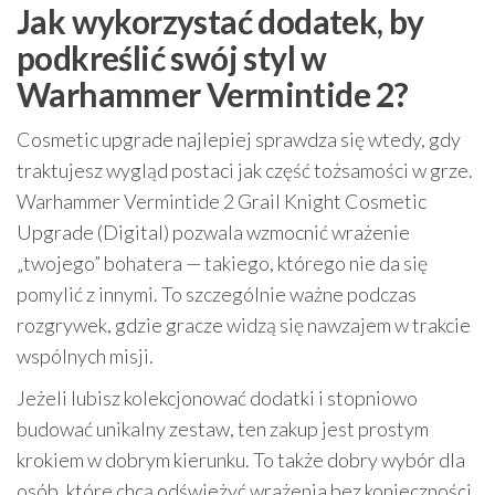
Jak wykorzystać dodatek, by
podkreślić swój styl w
Warhammer Vermintide 2?
Cosmetic upgrade najlepiej sprawdza się wtedy, gdy
traktujesz wygląd postaci jak część tożsamości w grze.
Warhammer Vermintide 2 Grail Knight Cosmetic
Upgrade (Digital) pozwala wzmocnić wrażenie
„twojego” bohatera — takiego, którego nie da się
pomylić z innymi. To szczególnie ważne podczas
rozgrywek, gdzie gracze widzą się nawzajem w trakcie
wspólnych misji.
Jeżeli lubisz kolekcjonować dodatki i stopniowo
budować unikalny zestaw, ten zakup jest prostym
krokiem w dobrym kierunku. To także dobry wybór dla
osób, które chcą odświeżyć wrażenia bez konieczności