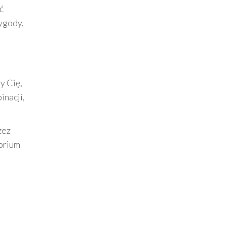
ć
ygody,
y Cię,
inacji,
zez
torium