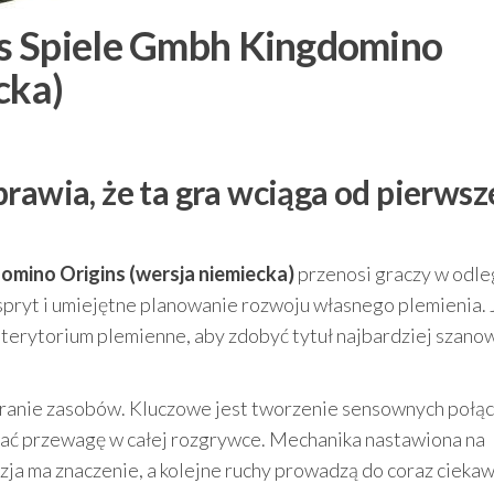
s Spiele Gmbh Kingdomino
cka)
rawia, że ta gra wciąga od pierwsz
mino Origins (wersja niemiecka)
przenosi graczy w odle
spryt i umiejętne planowanie rozwoju własnego plemienia. 
 terytorium plemienne, aby zdobyć tytuł najbardziej szan
eranie zasobów. Kluczowe jest tworzenie sensownych połąc
wać przewagę w całej rozgrywce. Mechanika nastawiona na
zja ma znaczenie, a kolejne ruchy prowadzą do coraz cieka