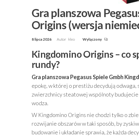
Gra planszowa Pegasu
Origins (wersja niemie
8 lipca 2026
Autor
kleo
Wyłączony
Kingdomino Origins – co sp
rundy?
Gra planszowa Pegasus Spiele Gmbh Kingdo
epokę, w której o prestiżu decydują odwaga, 
zwierzchnicy steatowej wspólnoty budujecie
wodza.
W Kingdomino Origins nie chodzi tylko o zbi
rozwijanie obszarów w taki sposób, by zyski
budowanie i układanie sprawia, że każda decy