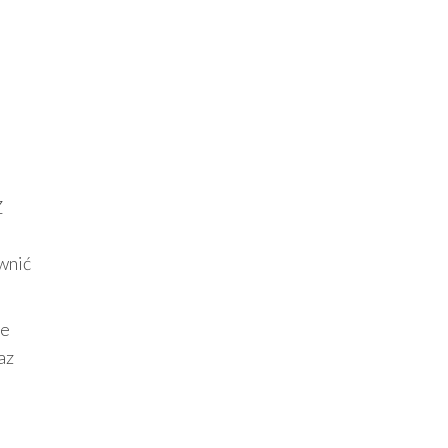
Z
wnić
że
az