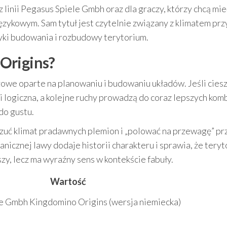
 linii Pegasus Spiele Gmbh oraz dla graczy, którzy chcą mie
zykowym. Sam tytuł jest czytelnie związany z klimatem prz
yki budowania i rozbudowy terytorium.
Origins?
zowe oparte na planowaniu i budowaniu układów. Jeśli ciesz
 logiczna, a kolejne ruchy prowadzą do coraz lepszych komb
do gustu.
czuć klimat pradawnych plemion i „polować na przewagę” pr
icznej lawy dodaje historii charakteru i sprawia, że tery
szy, lecz ma wyraźny sens w kontekście fabuły.
Wartość
e Gmbh Kingdomino Origins (wersja niemiecka)