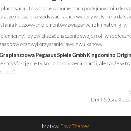
i planowaniu, to właśnie w momentach podejmowania decyz
 Gracze muszą przewidywać, jak ich wybory wpłyną na dalsz
stania kluczowych elementów związanych z klimatem gry.
emienny), by zwiększać znaczenie swojej roli w społeczno
e zasobów oraz wykorzystanie lawy z wulkanów.
Gra planszowa Pegasus Spiele Gmbh Kingdomino Origi
e satysfakcję nie tylko po zakończeniu partii, ale także w tr
obotę”.
N
-
DiRT 5 (Gra Xbox
Motyw:
EnvoThemes