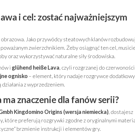
lawa i cel: zostać najważniejszym
dzo obrazowa. Jako przywódcy steatowych klanów rozbudowu
ej poważanym zwierzchnikiem. Żeby osiągnąć ten cel, musici
by oraz wykorzystywać naturalne siły środowiska.
nów i
glühend heiße Lava
, czyli rozgrzanej do czerwoności
jne ognisko
– element, który nadaje rozgrywce dodatkowy
ją działania z wyprzedzeniem.
 ma znaczenie dla fanów serii?
Gmbh Kingdomino Origins (wersja niemiecka)
, dostajesz
y, które preferują rozgrywki zgodne z oryginalnymi materi
yczne” brzmienie instrukcji i elementów gry.