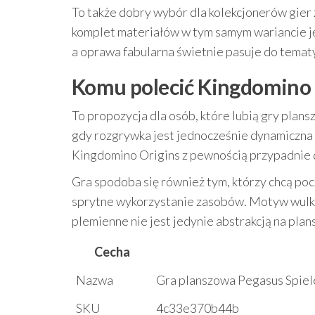
To także dobry wybór dla kolekcjonerów gier z
komplet materiałów w tym samym wariancie ję
a oprawa fabularna świetnie pasuje do temat
Komu polecić Kingdomino 
To propozycja dla osób, które lubią gry plans
gdy rozgrywka jest jednocześnie dynamiczna i
Kingdomino Origins z pewnością przypadnie 
Gra spodoba się również tym, którzy chcą po
sprytne wykorzystanie zasobów. Motyw wulkan
plemienne nie jest jedynie abstrakcją na plan
Cecha
Nazwa
Gra planszowa Pegasus Spiel
SKU
4c33e370b44b