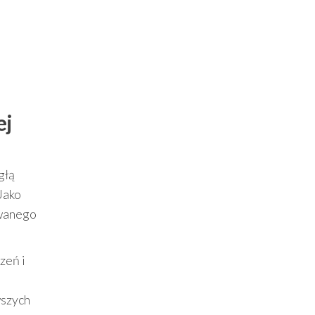
ej
głą
Jako
owanego
zeń i
wszych