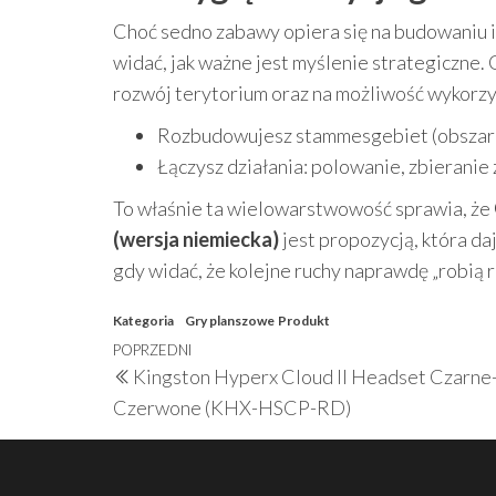
Choć sedno zabawy opiera się na budowaniu 
widać, jak ważne jest myślenie strategiczne.
rozwój terytorium oraz na możliwość wykorzy
Rozbudowujesz stammesgebiet (obszar pl
Łączysz działania: polowanie, zbierani
To właśnie ta wielowarstwowość sprawia, że
(wersja niemiecka)
jest propozycją, która daj
gdy widać, że kolejne ruchy naprawdę „robią r
Kategoria
Gry planszowe
Produkt
Nawigacja
Poprzedni
POPRZEDNI
Kingston Hyperx Cloud II Headset Czarne
wpisu
wpis
Czerwone (KHX-HSCP-RD)