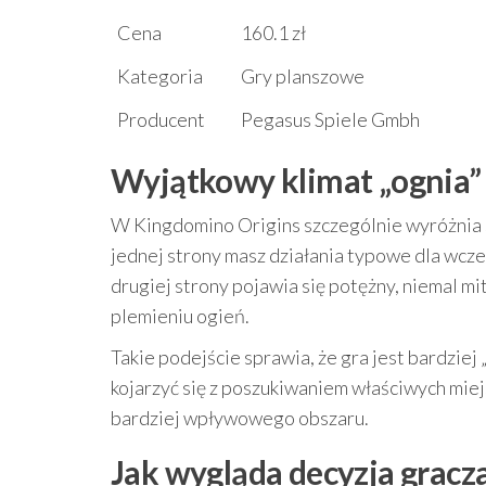
Cena
160.1 zł
Kategoria
Gry planszowe
Producent
Pegasus Spiele Gmbh
Wyjątkowy klimat „ognia”
W Kingdomino Origins szczególnie wyróżnia 
jednej strony masz działania typowe dla wcz
drugiej strony pojawia się potężny, niemal m
plemieniu ogień.
Takie podejście sprawia, że gra jest bardziej
kojarzyć się z poszukiwaniem właściwych mie
bardziej wpływowego obszaru.
Jak wygląda decyzja gracz