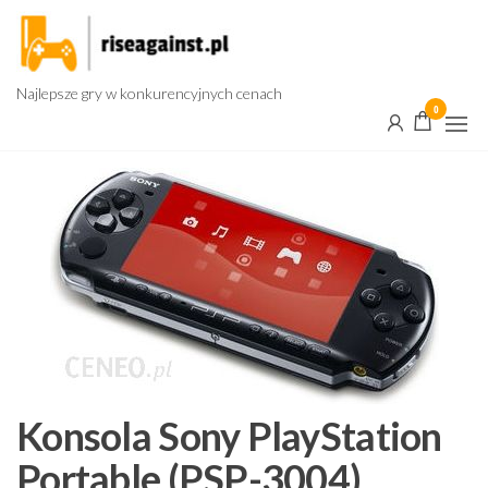
Przejdź
do
treści
Najlepsze gry w konkurencyjnych cenach
0
Konsola Sony PlayStation
Portable (PSP-3004)