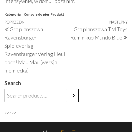
intensywnie, w domu i poza nim.
Kategoria
Konsole do gier
Produkt
Nawigacja
Poprzedni
POPRZEDNI
NASTĘPNY
N
Gra planszowa
Gra planszowa TM Toys
wpisu
wpis
w
Ravensburger
Rummikub Mundo Blue
Spieleverlag
Ravensburger Verlag Heul
doch! Mau Mau (wersja
niemiecka)
Search
zzzzz