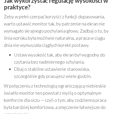
Jak wykorzystać regulację wysokości w
praktyce?
Żeby w pełni czerpać korzyści z funkcji dopasowania,
warto ustawić monitor tak, by patrzenie na ekran nie
wymagało skrajnego pochylania głowy. Zadbaj o to, by
linia wzroku była możliwie naturalna, a praca w ciągu
dnia nie wymuszała ciągłych korekt postawy.
Ustaw wysokość tak, aby ekran był wygodny do
czytania bez nadmiernego schylania.
Dbaj o stabilne ustawienie stanowiska,
szczególnie gdy pracujesz wiele godzin.
W połączeniu z technologią ograniczającą niebieskie
światło monitor ten powstał z myślą o optymalnym
komforcie dla oczu — czyli o tym, aby codzienna praca
była bardziej komfortowa, a zmęczenie łatwiejsze do