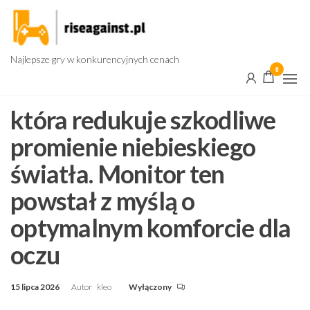
Przejdź
do
treści
Najlepsze gry w konkurencyjnych cenach
0
która redukuje szkodliwe
promienie niebieskiego
światła. Monitor ten
powstał z myślą o
optymalnym komforcie dla
oczu
15 lipca 2026
Autor
kleo
Wyłączony