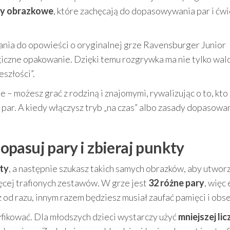
ty obrazkowe
, które zachęcają do dopasowywania par i ćw
zania do opowieści o oryginalnej grze Ravensburger Junior
iczne opakowanie. Dzięki temu rozgrywka ma nie tylko wal
szłości”.
 – możesz grać z rodziną i znajomymi, rywalizując o to, kto
par. A kiedy włączysz tryb „na czas” albo zasady dopasowa
pasuj pary i zbieraj punkty
ty
, a następnie szukasz takich samych obrazków, aby utwor
cej trafionych zestawów. W grze jest
32 różne pary
, więc
z od razu, innym razem będziesz musiał zaufać pamięci i obs
ikować. Dla młodszych dzieci wystarczy użyć
mniejszej lic