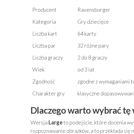
Producent
Ravensburger
Kategoria
Gry dziecięce
Liczba kart
64 karty
Liczba par
32 różne pary
Liczba graczy
2 do 8 graczy
Wiek
od 3 lat
Zgodność
zgodne z wymaganiami t
Charakter gry
klasyczne dopasowywanie
Dlaczego warto wybrać tę
Wersja
Large
to podejście, które docenia wy
rozpoznawanie obrazków, a to przekłada się n