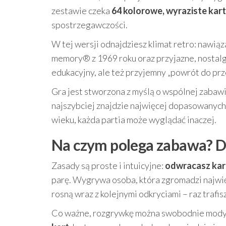
zestawie czeka
64 kolorowe, wyraziste kar
spostrzegawczości.
W tej wersji odnajdziesz klimat retro: nawią
memory® z 1969 roku oraz przyjazne, nostalg
edukacyjny, ale też przyjemny „powrót do prze
Gra jest stworzona z myślą o wspólnej zabawie
najszybciej znajdzie najwięcej dopasowanych 
wieku, każda partia może wyglądać inaczej.
Na czym polega zabawa? Do
Zasady są proste i intuicyjne:
odwracasz kar
parę. Wygrywa osoba, która zgromadzi najwię
rosną wraz z kolejnymi odkryciami – raz trafis
Co ważne, rozgrywkę można swobodnie modyf