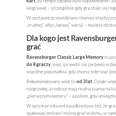
kart
, by tempo zabawy było odpowiednie i zac
wygrywać – szczególnie gdy gra staje się re
W zestawie przewidziano również elastycznoś
„trudnej” albo „łatwej” wersji – możesz dosto
Dla kogo jest Ravensburger
grać
Ravensburger Classic Large Memory
to pro
do 8 graczy
, więc sprawdzi się zarówno w do
wspólne popołudnia, gdy chcesz oderwać dzie
Rekomendowany wiek to
od 3 lat
. Dzięki wi
rozgrywkę, a rodzice mają realną szansę na to,
„pierwszym memory” – a potem, gdy umiejętno
W opisie producenta podkreślono też, że gr
spakować zestaw i można grać w domu, w sam