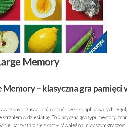
 Large Memory
e Memory – klasyczna gra pamięci 
sprawdzonych zasad i dają radość bez skomplikowanych reguł
 strzałem w dziesiątkę. To klasyczna gra typu memory, znan
dniej korzystało się z kart – również najmłodszym graczom