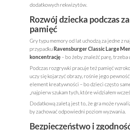
dodatkowych rekwizytów.
Rozwój dziecka podczas za
pamięć
Gry typu memory od lat uchodzą za jedne z 
przypadku
Ravensburger Classic Large Me
koncentrację
– bo żeby znaleźć parę, trzeba
Podczas rozgrywki pracuje też pamięć wzroko
uczy się kojarzyć obrazy, rośnie jego pewność 
element kreatywności – bo dzieci często same
„najpierw szukam tych, które widziałem wcześ
Dodatkową zaletą jest to, że gra może rywali
by zachować odpowiedni poziom wyzwania.
Bezpieczeństwo i zgodność