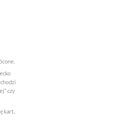
rócone.
iecko
ochodzi
ej” czy
ę kart,