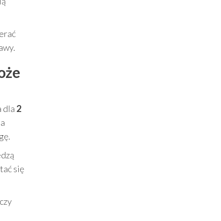
ią
ierać
bawy.
może
a dla
2
na
gę.
edzą
tać się
czy