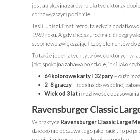
jest atrakcyjna zarówno dla tych, którzy dopie
coraz wyższym poziomie.
Jeśli lubisz klimat retro, ta edycja dodatk
1969 roku. A gdy chcesz urozmaicić rozgrywkę,
stopniowo zwiększając liczbę elementów do 
To także jeden z tych tytułów, do których wr
jako spokojna zabawa po szkole, jak i jako sz
64 kolorowe karty
i
32 pary
– dużo moż
2–8 graczy
– idealna do wspólnej zaba
Wiek od 3 lat
i możliwość dopasowania l
Ravensburger Classic Larg
W praktyce
Ravensburger Classic Large M
dziecko nie odczuwa tego jako nauki. To po pro
rozwijają się przy każdej kolejnej rundzie.