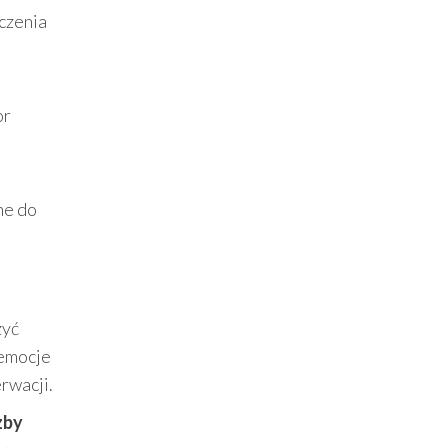
iczenia
or
ne do
zyć
 emocje
erwacji.
zby