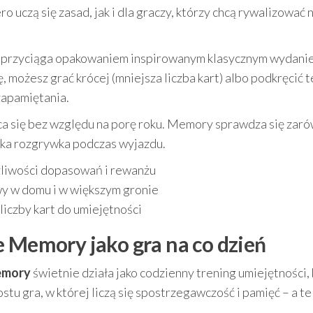
ro uczą się zasad, jak i dla graczy, którzy chcą rywalizować 
owo przyciąga opakowaniem inspirowanym klasycznym wydani
 możesz grać krócej (mniejsza liczba kart) albo podkręcić 
zapamiętania.
aca się bez względu na porę roku. Memory sprawdza się zar
ybka rozgrywka podczas wyjazdu.
liwości dopasowań i rewanżu
wy w domu i w większym gronie
iczby kart do umiejętności
e Memory jako gra na co dzień
emory
świetnie działa jako codzienny trening umiejętności,
stu gra, w której liczą się spostrzegawczość i pamięć – a te