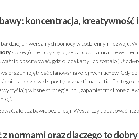
bawy: koncentracja, kreatywność i
najbardziej uniwersalnych pomocy w codziennym rozwoju. W
mory
szczególnie liczy się to, że zabawa naturalnie wspiera
 uważnie obserwować, gdzie leżą karty i co zostało już odw
wa oraz umiejętność planowania kolejnych ruchów. Gdy dz
siebie, a rodzic widzi postępy z partii na partię. Do tego d
 wymyślają własne strategie, np. „zapamiętam stronę z lew
niej”.
zować, ale też bawić bez presji. Wystarczy dopasować liczb
 z normami oraz dlaczego to dobry