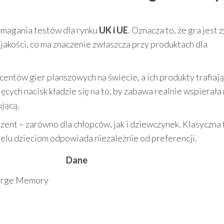
wymagania testów dla rynku
UK i UE
. Oznacza to, że gra jest
akości, co ma znaczenie zwłaszcza przy produktach dla
centów gier planszowych na świecie, a ich produkty trafiają
cych nacisk kładzie się na to, by zabawa realnie wspierała
jącą.
ezent – zarówno dla chłopców, jak i dziewczynek. Klasyczna
ielu dzieciom odpowiada niezależnie od preferencji.
Dane
Large Memory