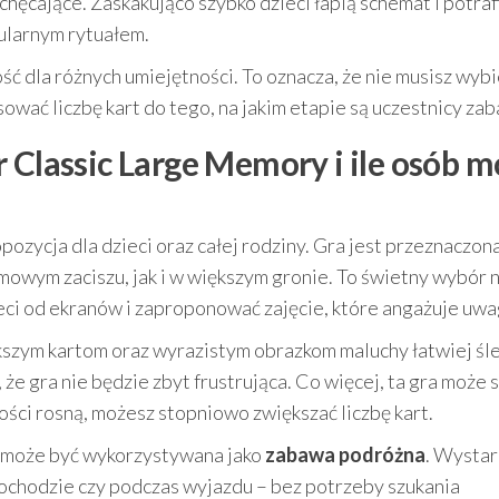
hęcające. Zaskakująco szybko dzieci łapią schemat i potraf
gularnym rytuałem.
ć dla różnych umiejętności. To oznacza, że nie musisz wyb
sować liczbę kart do tego, na jakim etapie są uczestnicy za
 Classic Large Memory i ile osób 
pozycja dla dzieci oraz całej rodziny. Gra jest przeznaczon
mowym zaciszu, jak i w większym gronie. To świetny wybór 
ci od ekranów i zaproponować zajęcie, które angażuje uwa
ększym kartom oraz wyrazistym obrazkom maluchy łatwiej śl
 że gra nie będzie zbyt frustrująca. Co więcej, ta gra może s
ści rosną, możesz stopniowo zwiększać liczbę kart.
a może być wykorzystywana jako
zabawa podróżna
. Wystar
ochodzie czy podczas wyjazdu – bez potrzeby szukania