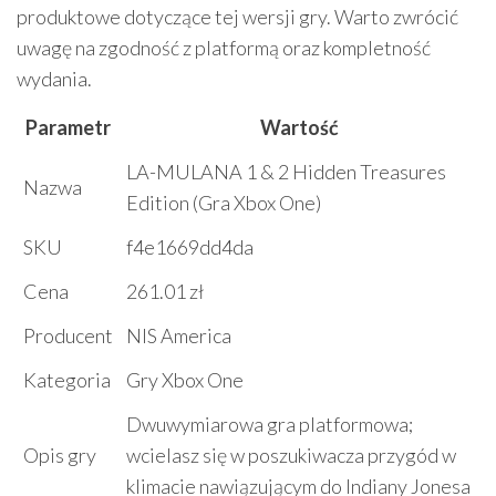
produktowe dotyczące tej wersji gry. Warto zwrócić
uwagę na zgodność z platformą oraz kompletność
wydania.
Parametr
Wartość
LA-MULANA 1 & 2 Hidden Treasures
Nazwa
Edition (Gra Xbox One)
SKU
f4e1669dd4da
Cena
261.01 zł
Producent
NIS America
Kategoria
Gry Xbox One
Dwuwymiarowa gra platformowa;
Opis gry
wcielasz się w poszukiwacza przygód w
klimacie nawiązującym do Indiany Jonesa