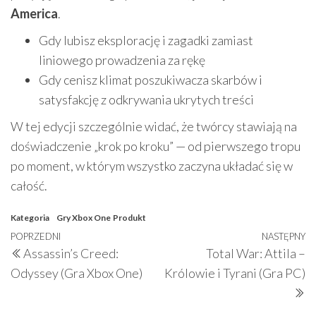
America
.
Gdy lubisz eksplorację i zagadki zamiast
liniowego prowadzenia za rękę
Gdy cenisz klimat poszukiwacza skarbów i
satysfakcję z odkrywania ukrytych treści
W tej edycji szczególnie widać, że twórcy stawiają na
doświadczenie „krok po kroku” — od pierwszego tropu
po moment, w którym wszystko zaczyna układać się w
całość.
Kategoria
Gry Xbox One
Produkt
Nawigacja
Poprzedni
POPRZEDNI
NASTĘPNY
N
Assassin’s Creed:
Total War: Attila –
wpisu
wpis
w
Odyssey (Gra Xbox One)
Królowie i Tyrani (Gra PC)