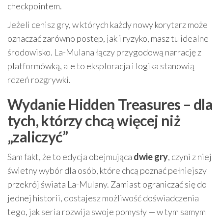
checkpointem.
Jeżeli cenisz gry, w których każdy nowy korytarz może
oznaczać zarówno postęp, jak i ryzyko, masz tu idealne
środowisko. La-Mulana łączy przygodową narrację z
platformówką, ale to eksploracja i logika stanowią
rdzeń rozgrywki.
Wydanie Hidden Treasures – dla
tych, którzy chcą więcej niż
„zaliczyć”
Sam fakt, że to edycja obejmująca
dwie gry
, czyni z niej
świetny wybór dla osób, które chcą poznać pełniejszy
przekrój świata La-Mulany. Zamiast ograniczać się do
jednej historii, dostajesz możliwość doświadczenia
tego, jak seria rozwija swoje pomysły — w tym samym