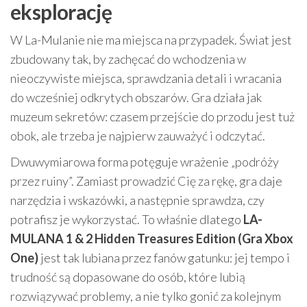
eksplorację
W La-Mulanie nie ma miejsca na przypadek. Świat jest
zbudowany tak, by zachęcać do wchodzenia w
nieoczywiste miejsca, sprawdzania detali i wracania
do wcześniej odkrytych obszarów. Gra działa jak
muzeum sekretów: czasem przejście do przodu jest tuż
obok, ale trzeba je najpierw zauważyć i odczytać.
Dwuwymiarowa forma potęguje wrażenie „podróży
przez ruiny”. Zamiast prowadzić Cię za rękę, gra daje
narzędzia i wskazówki, a następnie sprawdza, czy
potrafisz je wykorzystać. To właśnie dlatego
LA-
MULANA 1 & 2 Hidden Treasures Edition (Gra Xbox
One)
jest tak lubiana przez fanów gatunku: jej tempo i
trudność są dopasowane do osób, które lubią
rozwiązywać problemy, a nie tylko gonić za kolejnym