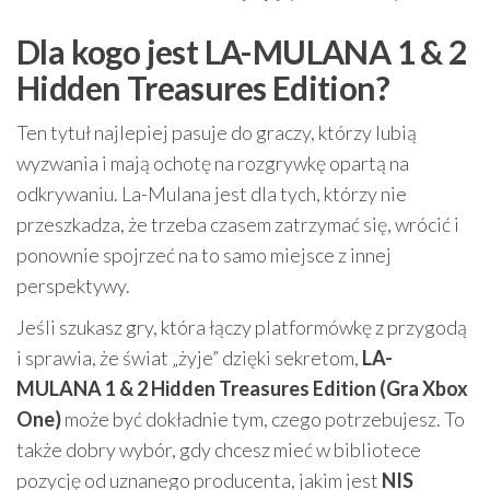
Dla kogo jest LA-MULANA 1 & 2
Hidden Treasures Edition?
Ten tytuł najlepiej pasuje do graczy, którzy lubią
wyzwania i mają ochotę na rozgrywkę opartą na
odkrywaniu. La-Mulana jest dla tych, którzy nie
przeszkadza, że trzeba czasem zatrzymać się, wrócić i
ponownie spojrzeć na to samo miejsce z innej
perspektywy.
Jeśli szukasz gry, która łączy platformówkę z przygodą
i sprawia, że świat „żyje” dzięki sekretom,
LA-
MULANA 1 & 2 Hidden Treasures Edition (Gra Xbox
One)
może być dokładnie tym, czego potrzebujesz. To
także dobry wybór, gdy chcesz mieć w bibliotece
pozycję od uznanego producenta, jakim jest
NIS