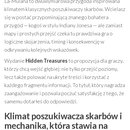
La-Mulana to dwuwymiarowa przygoda inspirowana
klimatem klasycznych poszukiwaczy skarbów. Wcielasz
się w postać przypominającą znanego bohatera
przygód — kogoś w stylu Indiany Jonesa — ale zamiast
mapy i prostych przejść czeka tu prawdziwa gra o
logiczne skojarzenia, timing i konsekwencję w
odkrywaniu kolejnych wskazówek.
Wydanie
Hidden Treasures
to propozycja dla graczy,
którzy chcą wejść głębiej: nie tylko przejść poziomy,
lecz także polować na ukryte treści i korzystać z
każdego fragmentu informacji. To tytuł, który nagradza
zaangażowanie i pozwala poczuć satysfakcję z tego, że
samemu dotarłeś do odpowiedzi.
Klimat poszukiwacza skarbów i
mechanika, która stawia na