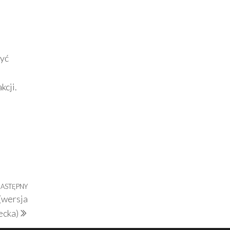
zyć
kcji.
ASTĘPNY
Następny
(wersja
wpis
ecka)