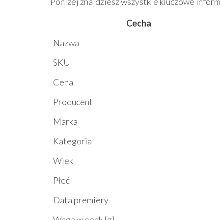
Poniżej znajdziesz wszystkie kluczowe inform
Cecha
Nazwa
SKU
Cena
Producent
Marka
Kategoria
Wiek
Płeć
Data premiery
Waga w opak [g]