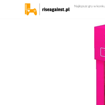
Przejdź
Najlepsze gry w konk
do
treści