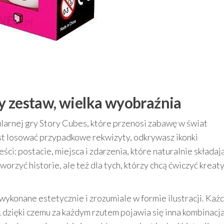
y zestaw, wielka wyobraźnia
larnej gry Story Cubes, które przenosi zabawę w świat
st losować przypadkowe rekwizyty, odkrywasz ikonki
: postacie, miejsca i zdarzenia, które naturalnie składają
tworzyć historie, ale też dla tych, którzy chcą ćwiczyć krea
wykonane estetycznie i zrozumiale w formie ilustracji. Każd
 dzięki czemu za każdym rzutem pojawia się inna kombinacj