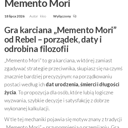
Memento Mori
18 lipca 2026
Autor
kleo
Wyłączony
Gra karciana „Memento Mori”
od Rebel – porządek, daty i
odrobina filozofii
„Memento Mori” to gra karciana, w której zamiast
zgadywać strategie przeciwnika, skupiasz się na czymś
znacznie bardziej precyzyjnym: na porządkowaniu
postaci według ich
dat urodzenia, śmierci i długości
życia
. To propozycja dla osób, które lubią logiczne
wyzwania, szybkie decyzje i satysfakcję z dobrze
wykonanej kalkulacji.
W tle tej mechaniki pojawia się motyw znany z tradycji
„Memento Mori” – przypomnienia o przemijaniu. Gra