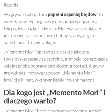
liczenia.
Wygrywa osoba, która
popełni najmniej błędów
. To
ważne, bo w tej rozgrywce nie chodzi wyłącznie o
tempo, lecz o jakość decyzji. Możesz być szybki, ale
jeśli pomylisz się choćby o drobny szczegół, gra
natychmiast to zweryfikuje.
„Memento Mori” sprawdza się także jako gra
towarzyska: zasady są czytelne, a emocje rosną z każdą
kolejną próbą poprawnego ułożenia postaci. A gdy w
grę wchodzi motyw przewodni „Memento Mori”,
łatwiej o klimat, w którym każdy rewanż ma sens.
Dla kogo jest „Memento Mori” i
dlaczego warto?
„Memento Mori” będzie dobrym wyborem dla osób,