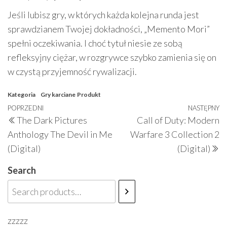
Jeśli lubisz gry, w których każda kolejna runda jest
sprawdzianem Twojej dokładności, „Memento Mori”
spełni oczekiwania. I choć tytuł niesie ze sobą
refleksyjny ciężar, w rozgrywce szybko zamienia się on
w czystą przyjemność rywalizacji.
Kategoria
Gry karciane
Produkt
Nawigacja
Poprzedni
POPRZEDNI
NASTĘPNY
N
The Dark Pictures
Call of Duty: Modern
wpisu
wpis
w
Anthology The Devil in Me
Warfare 3 Collection 2
(Digital)
(Digital)
Search
zzzzz