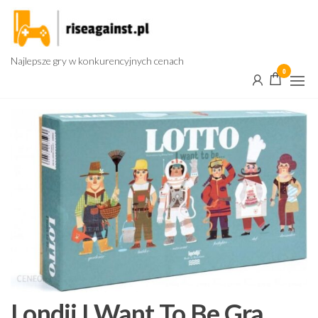
Przejdź
do
treści
Najlepsze gry w konkurencyjnych cenach
0
Londji I Want To Be Gra