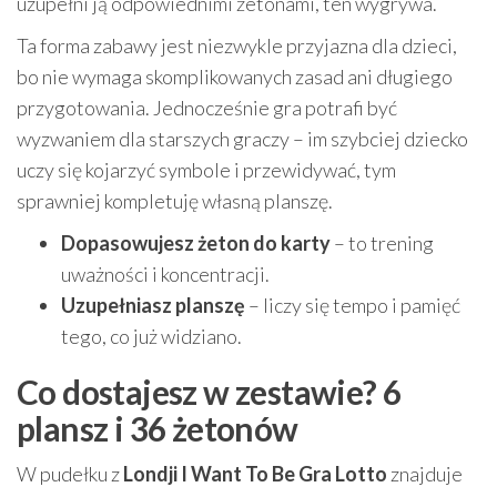
uzupełni ją odpowiednimi żetonami, ten wygrywa.
Ta forma zabawy jest niezwykle przyjazna dla dzieci,
bo nie wymaga skomplikowanych zasad ani długiego
przygotowania. Jednocześnie gra potrafi być
wyzwaniem dla starszych graczy – im szybciej dziecko
uczy się kojarzyć symbole i przewidywać, tym
sprawniej kompletuję własną planszę.
Dopasowujesz żeton do karty
– to trening
uważności i koncentracji.
Uzupełniasz planszę
– liczy się tempo i pamięć
tego, co już widziano.
Co dostajesz w zestawie? 6
plansz i 36 żetonów
W pudełku z
Londji I Want To Be Gra Lotto
znajduje