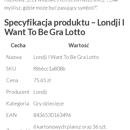
myślisz, gdzie może być pasujący symbol?”.
Specyfikacja produktu – Londji I
Want To Be Gra Lotto
Cecha
Wartość
Nazwa
Londji I Want To Be Gra Lotto
SKU
f866cc1a808b
Cena
75.65 zł
Producent
Londji
Kategoria
Gry dziecięce
EAN
8436530163496
6 kartonowych plansz oraz 36 szt.