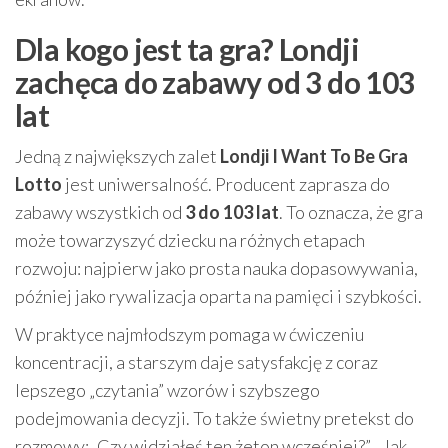
Dla kogo jest ta gra? Londji
zachęca do zabawy od 3 do 103
lat
Jedną z największych zalet
Londji I Want To Be Gra
Lotto
jest uniwersalność. Producent zaprasza do
zabawy wszystkich od
3 do 103 lat
. To oznacza, że gra
może towarzyszyć dziecku na różnych etapach
rozwoju: najpierw jako prosta nauka dopasowywania,
później jako rywalizacja oparta na pamięci i szybkości.
W praktyce najmłodszym pomaga w ćwiczeniu
koncentracji, a starszym daje satysfakcję z coraz
lepszego „czytania” wzorów i szybszego
podejmowania decyzji. To także świetny pretekst do
rozmowy: „Czy widziałeś ten żeton wcześniej?”, „Jak