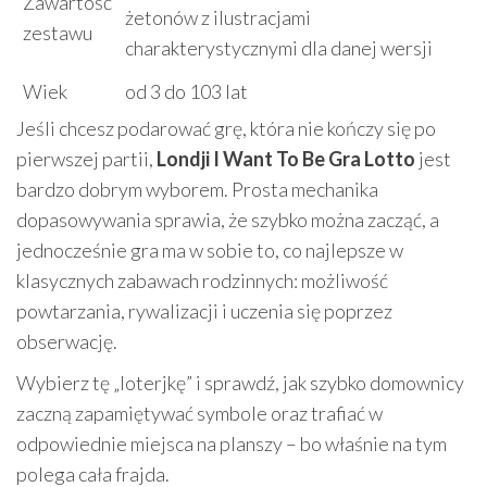
Zawartość
żetonów z ilustracjami
zestawu
charakterystycznymi dla danej wersji
Wiek
od 3 do 103 lat
Jeśli chcesz podarować grę, która nie kończy się po
pierwszej partii,
Londji I Want To Be Gra Lotto
jest
bardzo dobrym wyborem. Prosta mechanika
dopasowywania sprawia, że szybko można zacząć, a
jednocześnie gra ma w sobie to, co najlepsze w
klasycznych zabawach rodzinnych: możliwość
powtarzania, rywalizacji i uczenia się poprzez
obserwację.
Wybierz tę „loterjkę” i sprawdź, jak szybko domownicy
zaczną zapamiętywać symbole oraz trafiać w
odpowiednie miejsca na planszy – bo właśnie na tym
polega cała frajda.