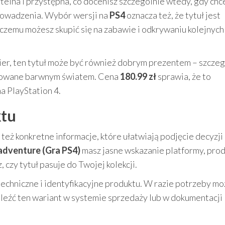
telna i przystępna, co docenisz szczególnie wtedy, gdy chc
rowadzenia. Wybór wersji na
PS4
oznacza też, że tytuł jest
 czemu możesz skupić się na zabawie i odkrywaniu kolejnych
gier, ten tytuł może być również dobrym prezentem – szcze
pirowane barwnym światem. Cena
180.99 zł
sprawia, że to
a PlayStation 4.
ktu
le też konkretne informacje, które ułatwiają podjęcie decyzji
dventure (Gra PS4)
masz jasne wskazanie platformy, pro
 czy tytuł pasuje do Twojej kolekcji.
techniczne i identyfikacyjne produktu. W razie potrzeby m
aleźć ten wariant w systemie sprzedaży lub w dokumentacji