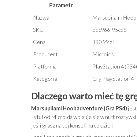
Parametr
Nazwa
Marsupilami Hooba
SKU
edc966f95cd8
Cena
180.99 zł
Producent
Microids
Platforma
PlayStation 4 (PS4)
Kategoria
Gry PlayStation 4
Dlaczego warto mieć tę grę
Marsupilami Hoobadventure (Gra PS4)
jest
Tytuł od Microids wpisuje się w nurt rozrywk
jeśli grasz na tej konsoli na co dzień.