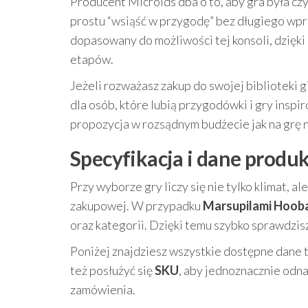
Producent Microids dba o to, aby gra była czy
prostu “wsiąść w przygodę” bez długiego wp
dopasowany do możliwości tej konsoli, dzięki
etapów.
Jeżeli rozważasz zakup do swojej biblioteki 
dla osób, które lubią przygodówki i gry ins
propozycja w rozsądnym budżecie jak na grę n
Specyfikacja i dane produ
Przy wyborze gry liczy się nie tylko klimat, a
zakupowej. W przypadku
Marsupilami Hooba
oraz kategorii. Dzięki temu szybko sprawdzisz,
Poniżej znajdziesz wszystkie dostępne dane 
też posłużyć się
SKU
, aby jednoznacznie odn
zamówienia.