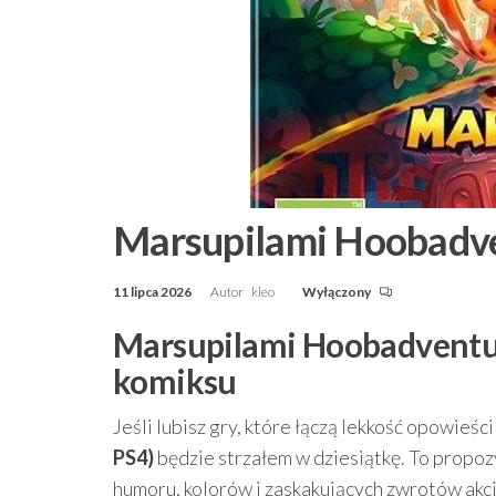
Marsupilami Hoobadve
11 lipca 2026
Autor
kleo
Wyłączony
Marsupilami Hoobadventure
komiksu
Jeśli lubisz gry, które łączą lekkość opowieś
PS4)
będzie strzałem w dziesiątkę. To propozy
humoru, kolorów i zaskakujących zwrotów akcj