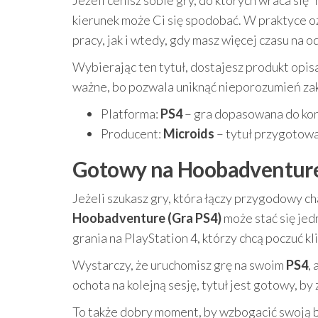
Jeżeli cenisz sobie gry, do których wraca się “
kierunek może Ci się spodobać. W praktyce oz
pracy, jak i wtedy, gdy masz więcej czasu na
Wybierając ten tytuł, dostajesz produkt opis
ważne, bo pozwala uniknąć nieporozumień zak
Platforma:
PS4
– gra dopasowana do kon
Producent:
Microids
– tytuł przygotow
Gotowy na Hoobadventure?
Jeżeli szukasz gry, która łączy przygodowy c
Hoobadventure (Gra PS4)
może stać się jed
grania na PlayStation 4, którzy chcą poczuć k
Wystarczy, że uruchomisz grę na swoim
PS4
,
ochota na kolejną sesję, tytuł jest gotowy, b
To także dobry moment, by wzbogacić swoją bi