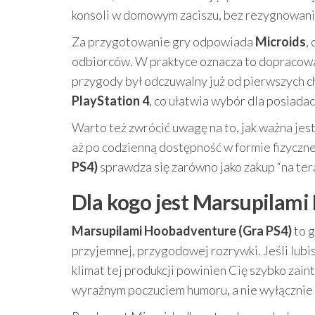
konsoli w domowym zaciszu, bez rezygnowania 
Za przygotowanie gry odpowiada
Microids
,
odbiorców. W praktyce oznacza to dopracowan
przygody był odczuwalny już od pierwszych ch
PlayStation 4
, co ułatwia wybór dla posiadac
Warto też zwrócić uwagę na to, jak ważna jest
aż po codzienną dostępność w formie fizyczne
PS4)
sprawdza się zarówno jako zakup “na teraz
Dla kogo jest Marsupilam
Marsupilami Hoobadventure (Gra PS4)
to g
przyjemnej, przygodowej rozrywki. Jeśli lubi
klimat tej produkcji powinien Cię szybko zaint
wyraźnym poczuciem humoru, a nie wyłącznie 