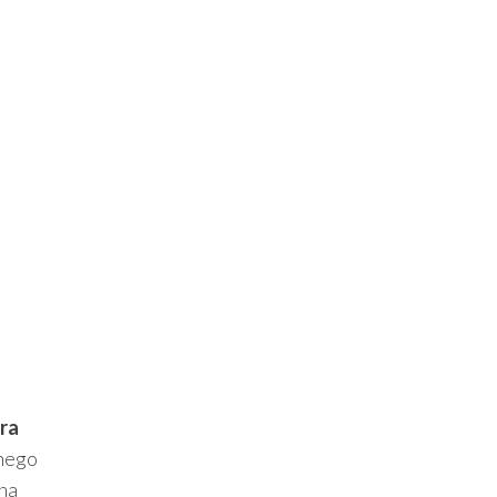
ra
łnego
 na