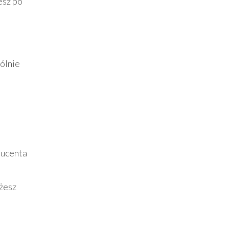
esz po
gólnie
ducenta
ożesz