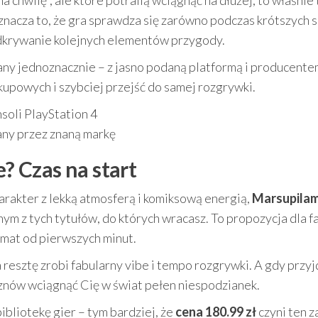
na chwilę”, ale które potrafią wciągnąć na dłużej, to właśnie 
nacza to, że gra sprawdza się zarówno podczas krótszych s
 odkrywanie kolejnych elementów przygody.
any jednoznacznie – z jasno podaną platformą i producente
upowych i szybciej przejść do samej rozgrywki.
soli PlayStation 4
any przez znaną markę
 Czas na start
harakter z lekką atmosferą i komiksową energią,
Marsupilam
nym z tych tytułów, do których wracasz. To propozycja dla 
limat od pierwszych minut.
 a resztę zrobi fabularny vibe i tempo rozgrywki. A gdy przyj
y znów wciągnąć Cię w świat pełen niespodzianek.
bliotekę gier – tym bardziej, że
cena 180.99 zł
czyni ten z