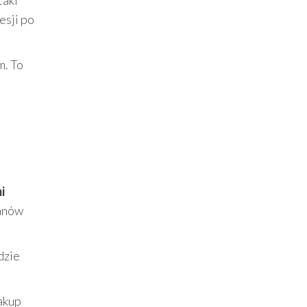
taki
esji po
m. To
i
fanów
dzie
akup