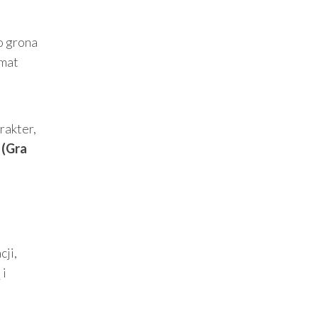
go grona
imat
rakter,
 (Gra
cji,
 i