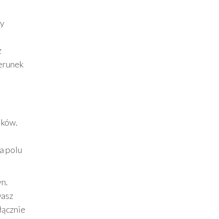
ny
z
ierunek
ików.
a polu
yn.
wasz
łącznie