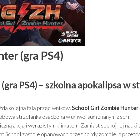
ter (gra PS4)
(gra PS4) – szkolna apokalipsa w st
każdą kolejną falą przeciwników,
School Girl Zombie Hunter 
sobowa strzelanka osadzona w uniwersum znanym z serii
czną akcją i wyrazistym klimatem. Zamiast spokojnej nauki
ht School zostaje opanowana przez hordy zombie, a przetr