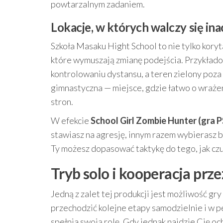
powtarzalnym zadaniem.
Lokacje, w których walczy się ina
Szkoła Masaku Hight School to nie tylko koryt
które wymuszają zmianę podejścia. Przykładow
kontrolowaniu dystansu, a teren zielony poza
gimnastyczna — miejsce, gdzie łatwo o wrażen
stron.
W efekcie
School Girl Zombie Hunter (gra P
stawiasz na agresję, innym razem wybierasz b
Ty możesz dopasować taktykę do tego, jak czuj
Tryb solo i kooperacja prz
Jedną z zalet tej produkcji jest możliwość gry
przechodzić kolejne etapy samodzielnie i w peł
spełnia swoją rolę. Gdy jednak najdzie Cię 