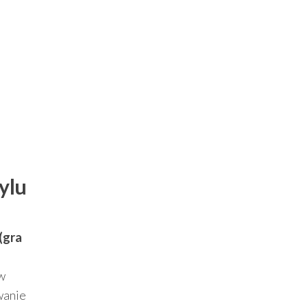
ylu
(gra
 w
wanie