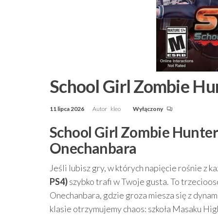
School Girl Zombie Hun
11 lipca 2026
Autor
kleo
Wyłączony
School Girl Zombie Hunter 
Onechanbara
Jeśli lubisz gry, w których napięcie rośnie z 
PS4)
szybko trafi w Twoje gusta. To trzecioo
Onechanbara, gdzie groza miesza się z dynami
klasie otrzymujemy chaos: szkoła Masaku Hig