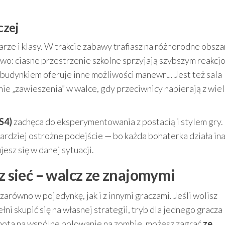
czej
arze i klasy. W trakcie zabawy trafiasz na różnorodne obsza
o: ciasne przestrzenie szkolne sprzyjają szybszym reakcjo
 budynkiem oferuje inne możliwości manewru. Jest też sala
ie „zawieszenia” w walce, gdy przeciwnicy napierają z wie
S4)
zachęca do eksperymentowania z postacią i stylem gry.
ardziej ostrożne podejście — bo każda bohaterka działa ina
esz się w danej sytuacji.
ez sieć – walcz ze znajomymi
 zarówno w pojedynkę, jak i z innymi graczami. Jeśli wolisz
ni skupić się na własnej strategii, tryb dla jednego gracza
ochota na wspólne polowanie na zombie, możesz zagrać
ze