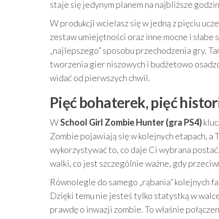
staje się jedynym planem na najbliższe godzin
W produkcji wcielasz się w jedną z pięciu ucz
zestaw umiejętności oraz inne mocne i słabe 
„najlepszego” sposobu przechodzenia gry. Tams
tworzenia gier niszowych i budżetowo osadzo
widać od pierwszych chwil.
Pięć bohaterek, pięć histori
W
School Girl Zombie Hunter (gra PS4)
kluc
Zombie pojawiają się w kolejnych etapach, a 
wykorzystywać to, co daje Ci wybrana posta
walki, co jest szczególnie ważne, gdy przeci
Równolegle do samego „rąbania” kolejnych fa
Dzięki temu nie jesteś tylko statystką w wal
prawdę o inwazji zombie. To właśnie połączenie