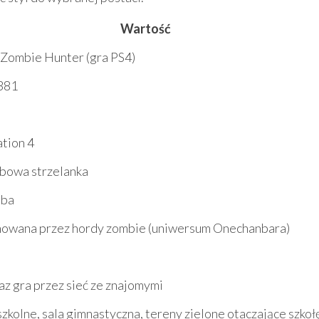
Wartość
l Zombie Hunter (gra PS4)
381
ation 4
bowa strzelanka
oba
nowana przez hordy zombie (uniwersum Onechanbara)
az gra przez sieć ze znajomymi
zkolne, sala gimnastyczna, tereny zielone otaczające szkoł