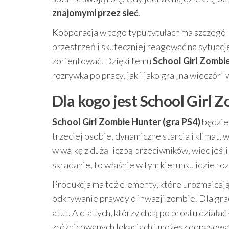
znajomymi przez sieć
.
Kooperacja w tego typu tytułach ma szczególn
przestrzeń i skuteczniej reagować na sytuacj
zorientować. Dzięki temu
School Girl Zombi
rozrywka po pracy, jak i jako gra „na wieczór”
Dla kogo jest School Girl 
School Girl Zombie Hunter (gra PS4)
będzie 
trzeciej osobie, dynamiczne starcia i klimat, w
w walkę z dużą liczbą przeciwników, więc jeśl
skradanie, to właśnie w tym kierunku idzie ro
Produkcja ma też elementy, które urozmaicaj
odkrywanie prawdy o inwazji zombie. Dla grac
atut. A dla tych, którzy chcą po prostu dział
zróżnicowanych lokacjach i możesz dopasować