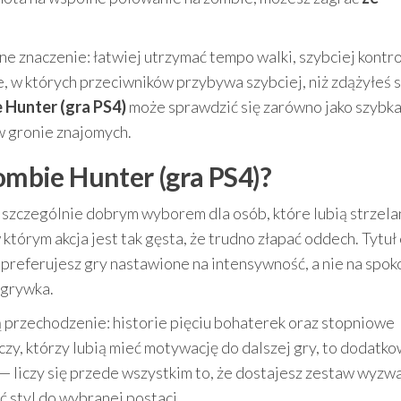
e znaczenie: łatwiej utrzymać tempo walki, szybciej kontr
e, w których przeciwników przybywa szybciej, niż zdążyłeś s
e Hunter (gra PS4)
może sprawdzić się zarówno jako szybk
 w gronie znajomych.
Zombie Hunter (gra PS4)?
szczególnie dobrym wyborem dla osób, które lubią strzela
 którym akcja jest tak gęsta, że trudno złapać oddech. Tytuł
i preferujesz gry nastawione na intensywność, a nie na spok
zgrywka.
ą przechodzenie: historie pięciu bohaterek oraz stopniowe
zy, którzy lubią mieć motywację do dalszej gry, to dodatk
ać — liczy się przede wszystkim to, że dostajesz zestaw wyzw
 styl do wybranej postaci.