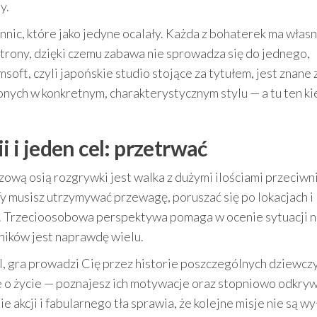
y.
ennic, które jako jedyne ocalały. Każda z bohaterek ma włas
strony, dzięki czemu zabawa nie sprowadza się do jednego,
oft, czyli japońskie studio stojące za tytułem, jest znane 
nych w konkretnym, charakterystycznym stylu — a tu ten k
i i jeden cel: przetrwać
zową osią rozgrywki jest walka z dużymi ilościami przeciwn
Ty musisz utrzymywać przewagę, poruszać się po lokacjach i
ć. Trzecioosobowa perspektywa pomaga w ocenie sytuacji n
wników jest naprawdę wielu.
l, gra prowadzi Cię przez historie poszczególnych dziewcz
ce o życie — poznajesz ich motywacje oraz stopniowo odkry
 akcji i fabularnego tła sprawia, że kolejne misje nie są wy