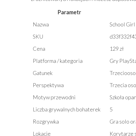
Parametr
Nazwa
School Gir
SKU
d33f332f4
Cena
129 zł
Platforma / kategoria
Gry PlaySt
Gatunek
Trzeciooso
Perspektywa
Trzecia os
Motyw przewodni
Szkoła opa
Liczba grywalnych bohaterek
5
Rozgrywka
Gra solo or
Lokacje
Korytarze s