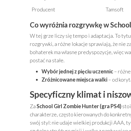
Producent
Tamsoft
Co wyróżnia rozgrywkę w School 
W tej grze liczy się tempo i adaptacja. To ty
rozgrywki, a różne lokacje sprawiają, że nie
bohaterek ma własne predyspozycje, więc war
postać na stałe.
Wybór jednej z pięciu uczennic
– różne
Zróżnicowane miejsca walki
– od koryt
Specyficzny klimat i nisz
Za
School Girl Zombie Hunter (gra PS4)
stoi
charakterze, często kierowanych do konkretny
swój styl: nie udaje wielkiej produkcji AAA, ty
czytelną strukturę misji i walkę z napływając