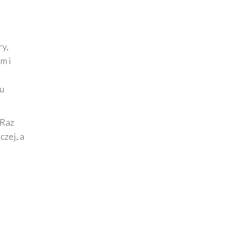
ry,
m i
lu
 Raz
czej, a