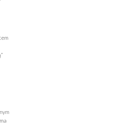
ntem
ą”
źnym
 ma