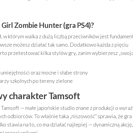
Girl Zombie Hunter (gra PS4)?
tuł, w którym walka z dużą liczbą przeciwników jest fundame
 zawsze możesz działać tak samo. Dodatkowo każda z pięciu
to przetestować kilka stylów gry, zanim wybierzesz „swoj
 umiejętności oraz mocne i słabe strony
arzy szkolnych po tereny zielone
owy charakter Tamsoft
 Tamsoft — małe japońskie studio znane z produkcji o wyra
ch odbiorców. To właśnie taka „niszowość” sprawia, że gra
lko stawia na to, co ma działać najlepiej — dynamiczną akcję,
ymi przeciwnikami.