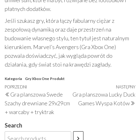
uniwersum, które ma być rozwijane bez lootboxów i
płatnych dodatków.
Jeśli szukasz gry, która łączy fabularny ciężar z
zespołową dynamiką oraz daje przestrzeń na
budowanie własnego stylu, ten tytuł jest naturalnym
kierunkiem. Marvel’s Avengers (Gra Xbox One)
pozwala doświadczyć, jak wygląda powrót do
działania, gdy świat stoi na krawędzi zagłady.
Kategoria
Gry Xbox One
Produkt
Nawigacja
Poprzedni
POPRZEDNI
NASTĘPNY
N
Gra planszowa Swede
Gra planszowa Lucky Duck
wpisu
wpis
w
Szachy drewniane 29x29cm
Games Wyspa Kotów
+ warcaby + tryktrak
Search