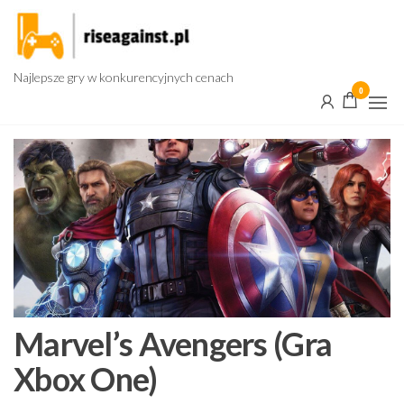
Przejdź
do
treści
Najlepsze gry w konkurencyjnych cenach
0
Marvel’s Avengers (Gra
Xbox One)