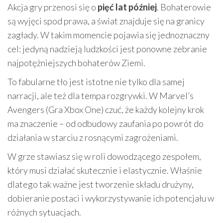
Akcja gry przenosi się o
pięć lat później
. Bohaterowie
są wyjęci spod prawa, a świat znajduje się na granicy
zagłady. W takim momencie pojawia się jednoznaczny
cel: jedyną nadzieją ludzkości jest ponowne zebranie
najpotężniejszych bohaterów Ziemi.
To fabularne tło jest istotne nie tylko dla samej
narracji, ale też dla tempa rozgrywki. W Marvel’s
Avengers (Gra Xbox One) czuć, że każdy kolejny krok
ma znaczenie – od odbudowy zaufania po powrót do
działania w starciu z rosnącymi zagrożeniami.
W grze stawiasz się w roli dowodzącego zespołem,
który musi działać skutecznie i elastycznie. Właśnie
dlatego tak ważne jest tworzenie składu drużyny,
dobieranie postaci i wykorzystywanie ich potencjału w
różnych sytuacjach.