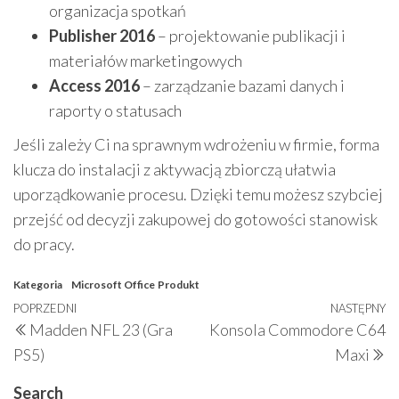
organizacja spotkań
Publisher 2016
– projektowanie publikacji i
materiałów marketingowych
Access 2016
– zarządzanie bazami danych i
raporty o statusach
Jeśli zależy Ci na sprawnym wdrożeniu w firmie, forma
klucza do instalacji z aktywacją zbiorczą ułatwia
uporządkowanie procesu. Dzięki temu możesz szybciej
przejść od decyzji zakupowej do gotowości stanowisk
do pracy.
Kategoria
Microsoft Office
Produkt
Nawigacja
Poprzedni
POPRZEDNI
NASTĘPNY
N
Madden NFL 23 (Gra
Konsola Commodore C64
wpisu
wpis
w
PS5)
Maxi
Search