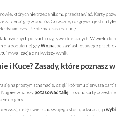
erowie, których nie trzeba nikomu przedstawiać. Karty poz
e zabierać grę w podróż. Co ważne, rozgrywka jest na tyle
yle dynamiczna, że nie ma czasu na nudę.
dla klasycznych polskich rozgrywek karcianych. W wielu do
m dla popularnej gry
Wojna
, bo zamiast losowego przebie
u i rywalizacja o najwyższy wynik.
ie i Kuce? Zasady, które poznasz w
a się na prostym schemacie, dzięki któremu pierwsza parti
. Najpierw należy
potasować talię
i rozdać karty uczestni
sem do góry.
pierwszą kartę z wierzchu swojego stosu, odwraca ją i
wybi