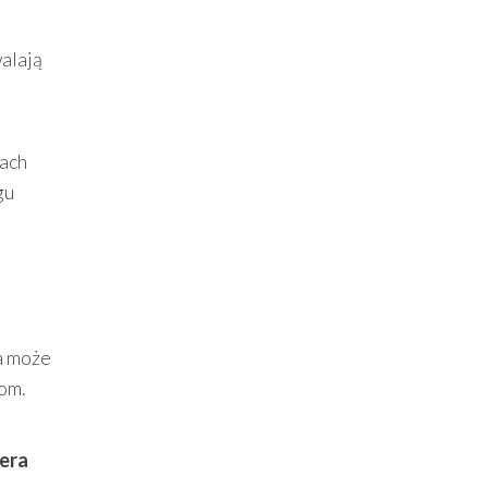
walają
mach
gu
a może
kom.
era