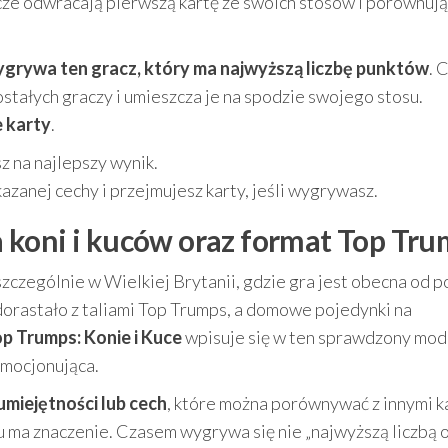
cze odwracają pierwszą kartę ze swoich stosów i porównują
grywa ten gracz, który ma najwyższą liczbę punktów
. 
ostałych graczy i umieszcza je na spodzie swojego stosu.
e karty
.
sz na najlepszy wynik.
zanej cechy i przejmujesz karty, jeśli wygrywasz.
 koni i kuców oraz format Top Tr
szczególnie w Wielkiej Brytanii, gdzie gra jest obecna od 
 dorastało z taliami Top Trumps, a domowe pojedynki na
p Trumps: Konie i Kuce
wpisuje się w ten sprawdzony mod
emocjonująca.
umiejętności lub cech
, które można porównywać z innymi k
u ma znaczenie. Czasem wygrywa się nie „najwyższą liczbą o