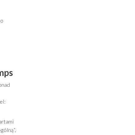
Co
umps
ponad
el:
artami
gólną”,