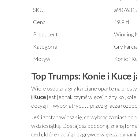
SKU
a907631
Cena
19.9 zł
Producent
Winning 
Kategoria
Gry karci
Motyw
Konie i K
Top Trumps: Konie i Kuce j
Wiele osób zna gry karciane oparte na prostych
i Kuce
jest jednak czymś więcej niż tylko „kole
decyzji – wybór atrybutu przez gracza rozpo
Jeśli zastanawiasz się, co wybrać zamiast po
w dziesiątkę. Dostajesz podobną, znaną formu
cech, które nadają rozgrywce większą dynami