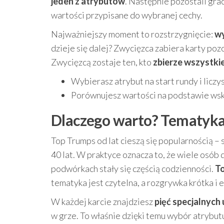
jeden z atrybutów
. Następnie pozostali gra
wartości przypisane do wybranej cechy.
Najważniejszy moment to rozstrzygnięcie:
wy
dzieje się dalej? Zwycięzca zabiera karty poz
Zwycięzcą zostaje ten, kto
zbierze wszystki
Wybierasz atrybut na start rundy i liczy
Porównujesz wartości na podstawie wska
Dlaczego warto? Tematyka
Top Trumps od lat cieszą się popularnością – 
40 lat. W praktyce oznacza to, że wiele osób
podwórkach stały się częścią codzienności.
To
tematyka jest czytelna, a rozgrywka krótka i 
W każdej karcie znajdziesz
pięć specjalnych 
w grze. To właśnie dzięki temu wybór atrybut