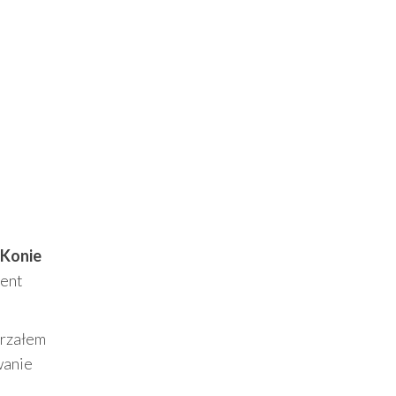
 Konie
ment
trzałem
wanie