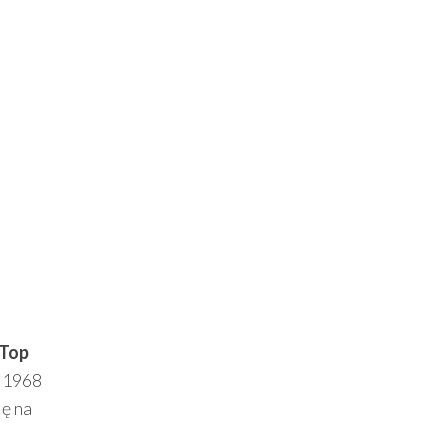
Top
w 1968
ię na