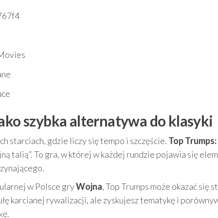
767f4
Movies
ane
uce
ako szybka alternatywa do klasyki
 starciach, gdzie liczy się tempo i szczęście.
Top Trumps:
jną talią”. To gra, w której w każdej rundzie pojawia się ele
czynającego.
pularnej w Polsce gry
Wojna
, Top Trumps może okazać się s
łę karcianej rywalizacji, ale zyskujesz tematykę i porówny
kę.