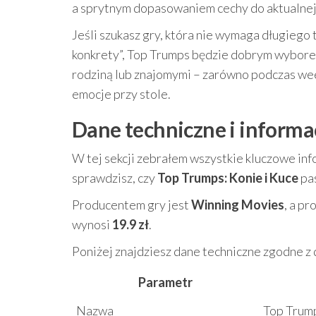
a sprytnym dopasowaniem cechy do aktualnej 
Jeśli szukasz gry, która nie wymaga długiego 
konkrety”, Top Trumps będzie dobrym wybore
rodziną lub znajomymi – zarówno podczas week
emocje przy stole.
Dane techniczne i informa
W tej sekcji zebrałem wszystkie kluczowe inf
sprawdzisz, czy
Top Trumps: Konie i Kuce
pa
Producentem gry jest
Winning Movies
, a pr
wynosi
19.9 zł
.
Poniżej znajdziesz dane techniczne zgodne z
Parametr
Nazwa
Top Trump