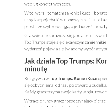
według konkretnych cech.
W tej wersji tematem są konie i kuce – bohat
urządzać pojedynki w domowym zaciszu, a takż
prosta, że szybko wciąga, a jednocześnie na t
Gra świetnie sprawdza się jako alternatywa 
Top Trumps staje się ciekawszym zamiennikie
wydarzeń pojawia się świadomy wybór atrybut
Jak działa Top Trumps: Kon
minutę
Rozgrywka w
Top Trumps: Konie i Kuce
opier
się odbyć niemal od razu po otwarciu pudełka
Każdy gracz trzyma swoje karty w ręku rewer
W trakcie rundy gracz rozpoczynający bierze 