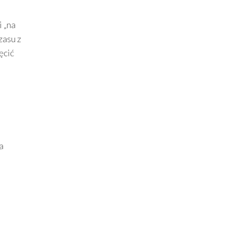
i „na
zasu z
ęcić
a