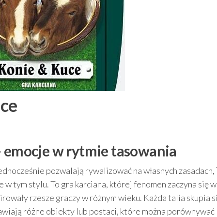
uce
– emocje w rytmie tasowania
 a jednocześnie pozwalają rywalizować na własnych zasadach,
 w tym stylu. To gra karciana, której fenomen zaczyna się 
irowały rzesze graczy w różnym wieku. Każda talia skupia s
awiają różne obiekty lub postaci, które można porównywać