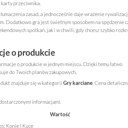
karty przeciwnika.
tłumaczenia zasad, a jednocześnie daje wrażenie rywalizacj
m. Dodatkowo gra jest świetnym sposobem na spędzenie c
endowych spotkań, jak i w chwili, gdy chcesz szybko rozkr
cje o produkcie
ormacje o produkcie w jednym miejscu. Dzięki temu łatwo
suje do Twoich planów zakupowych.
odukt znajduje się w kategorii
Gry karciane
. Cena detaliczn
 dostarczonymi informacjami.
Wartość
s: Konie i Kuce