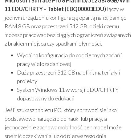
Microsoft Surface Pro 8 Platin i5/512GB/8GB/Win
11 EDU/CHRTY – Tablet (EBQ00003EDU)
łączy w
jednym urządzeniu konfigurację opartą na i5, pamięć
RAM 8 GB oraz przestrzeń 512 GB, dzięki czemu
możesz pracować bez ciągłych ograniczeń związanych
z brakiem miejsca czy spadkami płynności.
Wydajna konfiguracja do codziennych zadań i
pracy wielozadaniowej
Duża przestrzeń 512 GB na pliki, materiały i
projekty
System Windows 11 w wersji EDU/CHRTY
dopasowany do edukacji
Jeśli szukasz tabletu PC, który sprawdzi się jako
podstawowe narzędzie do nauki lub pracy, a
jednocześnie zachowa mobilność, ten model może
spełnić oczekiwania już od pierwszego dnia