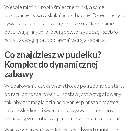
Wesołe miminki robią śmieszne minki, a same
pozowanie bywa zaskakująco zabawne. Dzieci nie tylko
rywalizują, ale też uczą się poprzez naśladowanie:
obserwują innych, próbują powtórzyć pozę i szybko
łapią, jak wygląda „poprawna” wersja zadania.
Co znajdziesz w pudełku?
Komplet do dynamicznej
zabawy
W opakowaniu czeka wszystko, co potrzebne do startu
od razu po rozpakowaniu. Zestaw jest przygotowany
tak, aby gra mogła działać płynnie: plansza prowadzi
rozgrywkę, kostki wyznaczają wyzwania, a żetony
pomagają w identyfikacji miminków i realizacji zadań.
Warto podkreślić, że plansza jest
dwustronna
– to