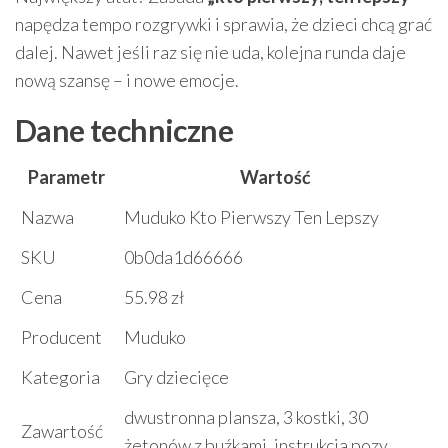
napędza tempo rozgrywki i sprawia, że dzieci chcą grać
dalej. Nawet jeśli raz się nie uda, kolejna runda daje
nową szansę – i nowe emocje.
Dane techniczne
Parametr
Wartość
Nazwa
Muduko Kto Pierwszy Ten Lepszy
SKU
0b0da1d66666
Cena
55.98 zł
Producent
Muduko
Kategoria
Gry dziecięce
dwustronna plansza, 3 kostki, 30
Zawartość
żetonów z buźkami, instrukcja pozy,