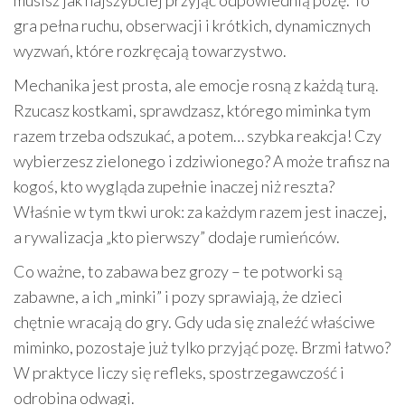
musisz jak najszybciej przyjąć odpowiednią pozę. To
gra pełna ruchu, obserwacji i krótkich, dynamicznych
wyzwań, które rozkręcają towarzystwo.
Mechanika jest prosta, ale emocje rosną z każdą turą.
Rzucasz kostkami, sprawdzasz, którego miminka tym
razem trzeba odszukać, a potem… szybka reakcja! Czy
wybierzesz zielonego i zdziwionego? A może trafisz na
kogoś, kto wygląda zupełnie inaczej niż reszta?
Właśnie w tym tkwi urok: za każdym razem jest inaczej,
a rywalizacja „kto pierwszy” dodaje rumieńców.
Co ważne, to zabawa bez grozy – te potworki są
zabawne, a ich „minki” i pozy sprawiają, że dzieci
chętnie wracają do gry. Gdy uda się znaleźć właściwe
miminko, pozostaje już tylko przyjąć pozę. Brzmi łatwo?
W praktyce liczy się refleks, spostrzegawczość i
odrobina odwagi.