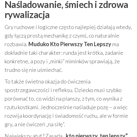
Naśladowanie, śmiech i zdrowa
rywalizacja
Gry ruchowe i logiczne często najlepiej działają wtedy,
gdy łączą prostą mechanikę z czymś, co naturalnie
rozbawia.
Muduko Kto Pierwszy Ten Lepszy
ma
dokładnie taki charakter: runda jest krótka, zadanie
konkretne, a pozy i „minki” miminków sprawiają, że
trudno się nie uśmiechać.
To także świetna okazja do ćwiczenia
spostrzegawczości i refleksu. Dziecko musi szybko
porównać to, co widzi na planszy, z tym, co wynika z
rzutu kostkami. Jednocześnie naśladuje pozę – a więc
rozwija koordynację i świadomość ruchu, ale w formie
gry, a nie ćwiczeń „na siłę”.
Największy atut? Zasada
„kto pierwszy, ten lepszy”