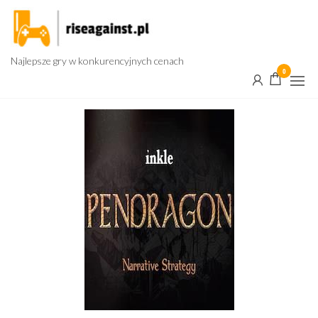
Przejdź
do
treści
Najlepsze gry w konkurencyjnych cenach
0