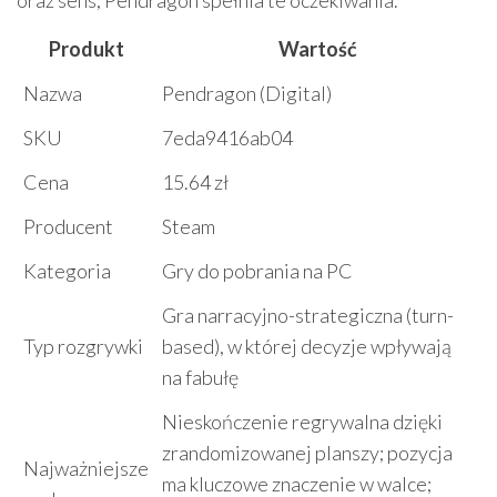
oraz sens, Pendragon spełnia te oczekiwania.
Produkt
Wartość
Nazwa
Pendragon (Digital)
SKU
7eda9416ab04
Cena
15.64 zł
Producent
Steam
Kategoria
Gry do pobrania na PC
Gra narracyjno-strategiczna (turn-
Typ rozgrywki
based), w której decyzje wpływają
na fabułę
Nieskończenie regrywalna dzięki
zrandomizowanej planszy; pozycja
Najważniejsze
ma kluczowe znaczenie w walce;