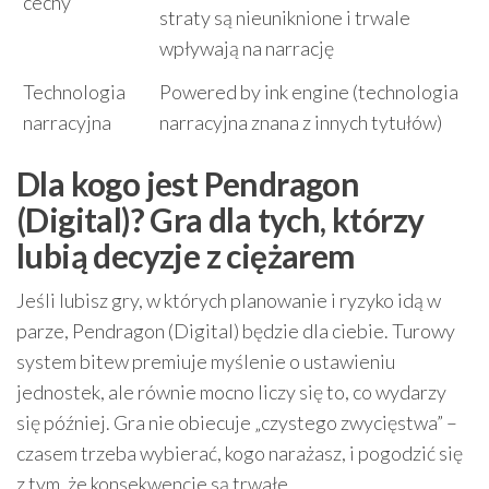
cechy
straty są nieuniknione i trwale
wpływają na narrację
Technologia
Powered by ink engine (technologia
narracyjna
narracyjna znana z innych tytułów)
Dla kogo jest Pendragon
(Digital)? Gra dla tych, którzy
lubią decyzje z ciężarem
Jeśli lubisz gry, w których planowanie i ryzyko idą w
parze, Pendragon (Digital) będzie dla ciebie. Turowy
system bitew premiuje myślenie o ustawieniu
jednostek, ale równie mocno liczy się to, co wydarzy
się później. Gra nie obiecuje „czystego zwycięstwa” –
czasem trzeba wybierać, kogo narażasz, i pogodzić się
z tym, że konsekwencje są trwałe.