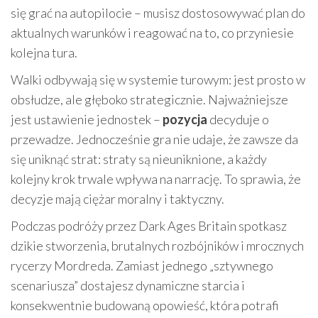
się grać na autopilocie – musisz dostosowywać plan do
aktualnych warunków i reagować na to, co przyniesie
kolejna tura.
Walki odbywają się w systemie turowym: jest prosto w
obsłudze, ale głęboko strategicznie. Najważniejsze
jest ustawienie jednostek –
pozycja
decyduje o
przewadze. Jednocześnie gra nie udaje, że zawsze da
się uniknąć strat: straty są nieuniknione, a każdy
kolejny krok trwale wpływa na narrację. To sprawia, że
decyzje mają ciężar moralny i taktyczny.
Podczas podróży przez Dark Ages Britain spotkasz
dzikie stworzenia, brutalnych rozbójników i mrocznych
rycerzy Mordreda. Zamiast jednego „sztywnego
scenariusza” dostajesz dynamiczne starcia i
konsekwentnie budowaną opowieść, która potrafi