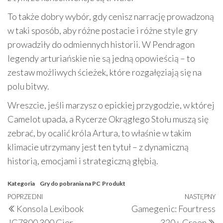
To także dobry wybór, gdy cenisz narrację prowadzoną
w taki sposób, aby różne postacie i różne style gry
prowadziły do odmiennych historii. W Pendragon
legendy arturiańskie nie są jedną opowieścią – to
zestaw możliwych ścieżek, które rozgałęziają się na
polu bitwy.
Wreszcie, jeśli marzysz o epickiej przygodzie, w której
Camelot upada, a Rycerze Okrągłego Stołu muszą się
zebrać, by ocalić króla Artura, to właśnie w takim
klimacie utrzymany jest ten tytuł – z dynamiczną
historią, emocjami i strategiczną głębią.
Kategoria
Gry do pobrania na PC
Produkt
Nawigacja
Poprzedni
POPRZEDNI
NASTĘPNY
N
Konsola Lexibook
Gamegenic: Fourtress
wpisu
wpis
w
JG7800 300 Gier
320+ Green