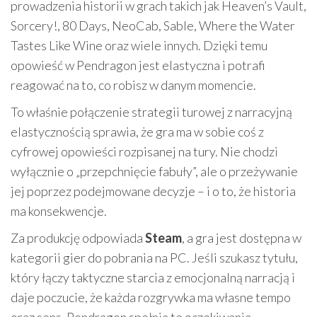
prowadzenia historii w grach takich jak Heaven’s Vault,
Sorcery!, 80 Days, NeoCab, Sable, Where the Water
Tastes Like Wine oraz wiele innych. Dzięki temu
opowieść w Pendragon jest elastyczna i potrafi
reagować na to, co robisz w danym momencie.
To właśnie połączenie strategii turowej z narracyjną
elastycznością sprawia, że gra ma w sobie coś z
cyfrowej opowieści rozpisanej na tury. Nie chodzi
wyłącznie o „przepchnięcie fabuły”, ale o przeżywanie
jej poprzez podejmowane decyzje – i o to, że historia
ma konsekwencje.
Za produkcję odpowiada
Steam
, a gra jest dostępna w
kategorii gier do pobrania na PC. Jeśli szukasz tytułu,
który łączy taktyczne starcia z emocjonalną narracją i
daje poczucie, że każda rozgrywka ma własne tempo