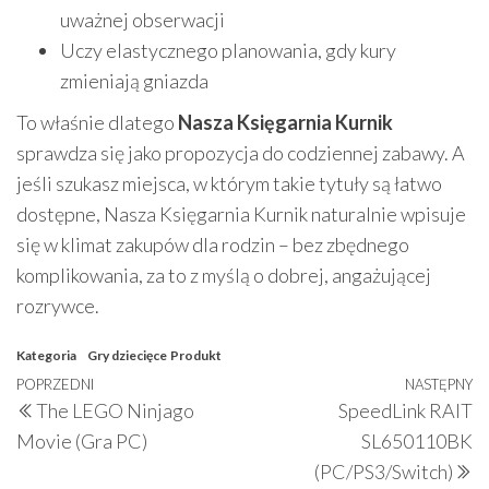
uważnej obserwacji
Uczy elastycznego planowania, gdy kury
zmieniają gniazda
To właśnie dlatego
Nasza Księgarnia Kurnik
sprawdza się jako propozycja do codziennej zabawy. A
jeśli szukasz miejsca, w którym takie tytuły są łatwo
dostępne, Nasza Księgarnia Kurnik naturalnie wpisuje
się w klimat zakupów dla rodzin – bez zbędnego
komplikowania, za to z myślą o dobrej, angażującej
rozrywce.
Kategoria
Gry dziecięce
Produkt
Nawigacja
Poprzedni
POPRZEDNI
NASTĘPNY
N
The LEGO Ninjago
SpeedLink RAIT
wpisu
wpis
w
Movie (Gra PC)
SL650110BK
(PC/PS3/Switch)