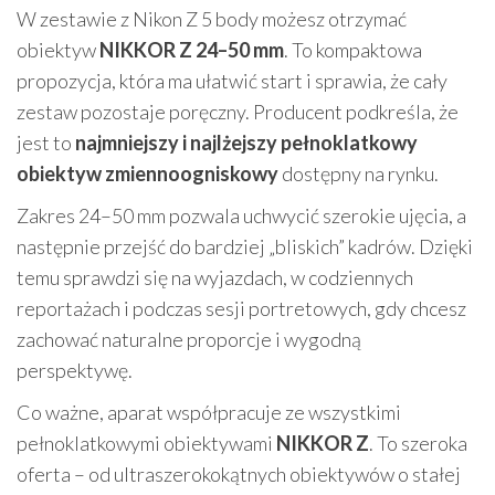
W zestawie z Nikon Z 5 body możesz otrzymać
obiektyw
NIKKOR Z 24–50 mm
. To kompaktowa
propozycja, która ma ułatwić start i sprawia, że cały
zestaw pozostaje poręczny. Producent podkreśla, że
jest to
najmniejszy i najlżejszy pełnoklatkowy
obiektyw zmiennoogniskowy
dostępny na rynku.
Zakres 24–50 mm pozwala uchwycić szerokie ujęcia, a
następnie przejść do bardziej „bliskich” kadrów. Dzięki
temu sprawdzi się na wyjazdach, w codziennych
reportażach i podczas sesji portretowych, gdy chcesz
zachować naturalne proporcje i wygodną
perspektywę.
Co ważne, aparat współpracuje ze wszystkimi
pełnoklatkowymi obiektywami
NIKKOR Z
. To szeroka
oferta – od ultraszerokokątnych obiektywów o stałej