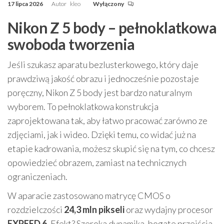
17 lipca 2026
Autor
kleo
Wyłączony
Nikon Z 5 body – pełnoklatkowa
swoboda tworzenia
Jeśli szukasz aparatu bezlusterkowego, który daje
prawdziwą jakość obrazu i jednocześnie pozostaje
poręczny, Nikon Z 5 body jest bardzo naturalnym
wyborem. To pełnoklatkowa konstrukcja
zaprojektowana tak, aby łatwo pracować zarówno ze
zdjęciami, jak i wideo. Dzięki temu, co widać już na
etapie kadrowania, możesz skupić się na tym, co chcesz
opowiedzieć obrazem, zamiast na technicznych
ograniczeniach.
W aparacie zastosowano matrycę CMOS o
rozdzielczości
24,3 mln pikseli
oraz wydajny procesor
EXPEED 6
. Efekt? Szeroka dynamika, bogate przejścia