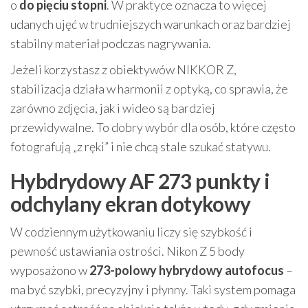
o
do pięciu stopni
. W praktyce oznacza to więcej
udanych ujęć w trudniejszych warunkach oraz bardziej
stabilny materiał podczas nagrywania.
Jeżeli korzystasz z obiektywów NIKKOR Z,
stabilizacja działa w harmonii z optyką, co sprawia, że
zarówno zdjęcia, jak i wideo są bardziej
przewidywalne. To dobry wybór dla osób, które często
fotografują „z ręki” i nie chcą stale szukać statywu.
Hybdrydowy AF 273 punkty i
odchylany ekran dotykowy
W codziennym użytkowaniu liczy się szybkość i
pewność ustawiania ostrości. Nikon Z 5 body
wyposażono w
273-polowy hybrydowy autofocus
–
ma być szybki, precyzyjny i płynny. Taki system pomaga