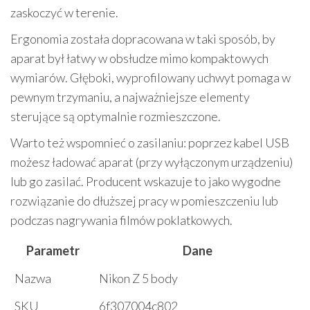
zaskoczyć w terenie.
Ergonomia została dopracowana w taki sposób, by
aparat był łatwy w obsłudze mimo kompaktowych
wymiarów. Głęboki, wyprofilowany uchwyt pomaga w
pewnym trzymaniu, a najważniejsze elementy
sterujące są optymalnie rozmieszczone.
Warto też wspomnieć o zasilaniu: poprzez kabel USB
możesz ładować aparat (przy wyłączonym urządzeniu)
lub go zasilać. Producent wskazuje to jako wygodne
rozwiązanie do dłuższej pracy w pomieszczeniu lub
podczas nagrywania filmów poklatkowych.
Parametr
Dane
Nazwa
Nikon Z 5 body
SKU
6f307004c802