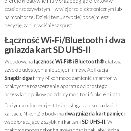
oferuje kreatywne filtry oraz podgląd efektów w
czasie rzeczywistym – w wizjerze elektronicznym lub
na monitorze. Dzięki temu szybciej podejmiesz
decyzję, zanim wciśniesz spust.
Łączność Wi‑Fi/Bluetooth i dwa
gniazda kart SD UHS‑II
Wbudowana
łączność Wi‑Fi® i Bluetooth®
ułatwia
szybkie udostępnianie zdjęć i filmów. Aplikacja
SnapBridge
firmy Nikon może zamienić smartfon w
praktyczne rozszerzenie aparatu: od prostego
przesyłania plików po zdalny monitor i funkcje pilota.
Dużym komfortem jest też obsługa zapisu na dwóch
kartach. Nikon Z 5 body ma
dwa gniazda kart pamięci
współpracujące z szybkimi kartami
SD UHS‑II
. W
praktyce możesz skonfigurować zapis tak, aby jedna