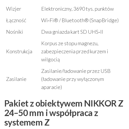
Wizjer
Elektroniczny, 3690 tys. punktów
Łączność
Wi‑Fi® / Bluetooth® (SnapBridge)
Nośniki
Dwa gniazda kart SD UHS‑II
Korpus ze stopu magnezu,
Konstrukcja
zabezpieczenia przed kurzem i
wilgocią
Zasilanie/ładowanie przez USB
Zasilanie
(ładowanie przy wyłączonym
aparacie)
Pakiet z obiektywem NIKKOR Z
24–50 mm i współpraca z
systemem Z