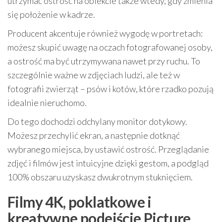
utrzymać ostrość na obiekcie także wtedy, gdy zmienia
się położenie w kadrze.
Producent akcentuje również wygodę w portretach:
możesz skupić uwagę na oczach fotografowanej osoby,
a ostrość ma być utrzymywana nawet przy ruchu. To
szczególnie ważne w zdjęciach ludzi, ale też w
fotografii zwierząt – psów i kotów, które rzadko pozują
idealnie nieruchomo.
Do tego dochodzi odchylany monitor dotykowy.
Możesz przechylić ekran, a następnie dotknąć
wybranego miejsca, by ustawić ostrość. Przeglądanie
zdjęć i filmów jest intuicyjne dzięki gestom, a podgląd
100% obszaru uzyskasz dwukrotnym stuknięciem.
Filmy 4K, poklatkowe i
kreatywne podejście Picture