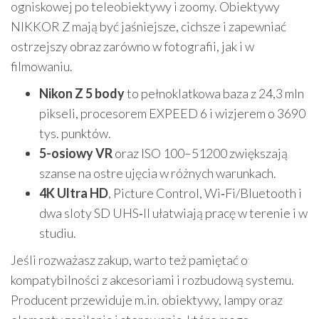
ogniskowej po teleobiektywy i zoomy. Obiektywy
NIKKOR Z mają być jaśniejsze, cichsze i zapewniać
ostrzejszy obraz zarówno w fotografii, jak i w
filmowaniu.
Nikon Z 5 body
to pełnoklatkowa baza z 24,3 mln
pikseli, procesorem EXPEED 6 i wizjerem o 3690
tys. punktów.
5-osiowy VR
oraz ISO 100–51200 zwiększają
szanse na ostre ujęcia w różnych warunkach.
4K Ultra HD
, Picture Control, Wi‑Fi/Bluetooth i
dwa sloty SD UHS‑II ułatwiają pracę w terenie i w
studiu.
Jeśli rozważasz zakup, warto też pamiętać o
kompatybilności z akcesoriami i rozbudową systemu.
Producent przewiduje m.in. obiektywy, lampy oraz