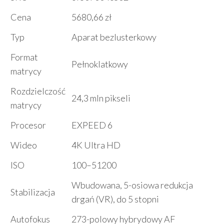
Cena
5680,66 zł
Typ
Aparat bezlusterkowy
Format
Pełnoklatkowy
matrycy
Rozdzielczość
24,3 mln pikseli
matrycy
Procesor
EXPEED 6
Wideo
4K Ultra HD
ISO
100–51200
Wbudowana, 5-osiowa redukcja
Stabilizacja
drgań (VR), do 5 stopni
Autofokus
273-polowy hybrydowy AF