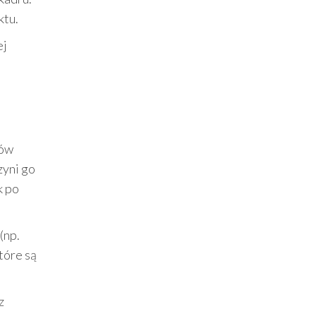
ktu.
ej
tów
czyni go
k po
(np.
tóre są
z