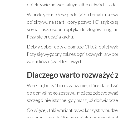
obiektywie uniwersalnym albo o dwóch szkła
W praktyce możesz podejść do tematu na dw
obiektywu na start, który pozwoli Ci szybko s
scenariusz: osobna optyka do vlogów i nagrań 
liczy się precyzja kadru.
Dobry dobór optyki pomoże Ci też lepiej wyk
liczy się wygodny zakres ogniskowych, a w p
warunków oświetleniowych.
Dlaczego warto rozważyć z
Wersja „body” to rozwiązanie, które daje Twó
do domyślnego zestawu, możesz zdecydować, j
szczególnie istotne, gdy masz już doświadczen
Co więcej, taki wariant bywa korzystny budże
wykorzystasz. Jeśli masz obiektyw w swoim e