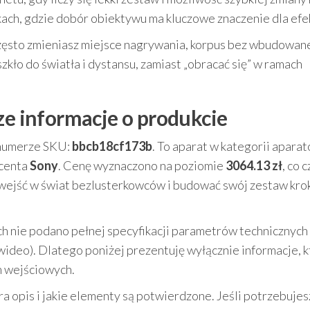
kach, gdzie dobór obiektywu ma kluczowe znaczenie dla efe
 często zmieniasz miejsce nagrywania, korpus bez wbudowan
ło do światła i dystansu, zamiast „obracać się” w ramach
ze informacje o produkcie
numerze SKU:
bbcb18cf173b
. To aparat w kategorii apara
ucenta
Sony
. Cenę wyznaczono na poziomie
3064.13 zł
, co 
ą wejść w świat bezlusterkowców i budować swój zestaw kro
 nie podano pełnej specyfikacji parametrów technicznych 
wideo). Dlatego poniżej prezentuję wyłącznie informacje, k
h wejściowych.
ra opis i jakie elementy są potwierdzone. Jeśli potrzebujes