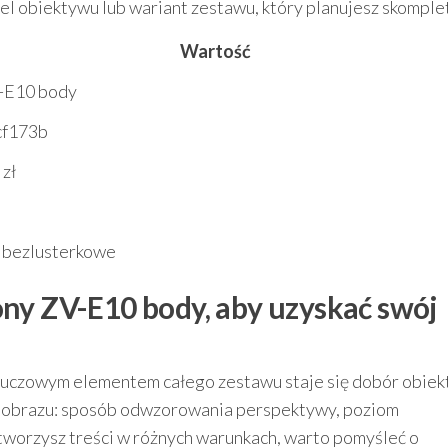
el obiektywu lub wariant zestawu, który planujesz skompl
Wartość
-E10 body
cf173b
zł
 bezlusterkowe
ny ZV-E10 body, aby uzyskać swój
kluczowym elementem całego zestawu staje się dobór obiek
r obrazu: sposób odwzorowania perspektywy, poziom
i tworzysz treści w różnych warunkach, warto pomyśleć o