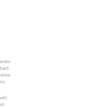
ardzo
obach
ediów.
esz
wdzi
od