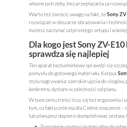
własne potrzeby, bez przepłacania za rozwiąz
Warto też zwrócić uwagę na fakt, że
Sony ZV
rozwiązań w obszarze obrazowania i technol
możesz zaczynać od prostego setupu i w kole
Dla kogo jest Sony ZV-E10
sprawdza się najlepiej
Ten aparat bezlusterkowy sprawdzi się szczeg
pomysłu do gotowego materiału. Korpus
Son
stylu nagrywania: szerokie ujęcia do vlogów, 
konkretny dystans w zależności od planu.
W tworzeniu treści liczy się też ergonomia i
tym, co faktycznie ma dla Ciebie znaczenie – 
lub planujesz dopiero skompletować zestaw, 
Tworzenie vlogów i materiałów do interne