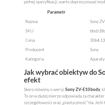
pełnej specyfikacji, warto doprecyzować mod
Parametr
Nazwa
Sony ZV
SKU
bbcb18
Cena
3064.13 
Producent
Sony
Kategoria
Aparaty
Jak wybrać obiektyw do So
efekt
Skoro mówimy o wersji
Sony ZV-E10 body
, 
To on w dużej mierze odpowiada za charakte
szczegółowości oraz „plastyczność” tła. Jeśl