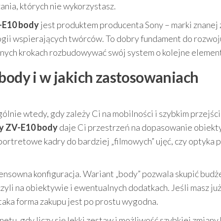
ania, których nie wykorzystasz.
-E10 body
jest produktem producenta Sony – marki znanej 
ogii wspierających twórców. To dobry fundament do rozwoj
jnych krokach rozbudowywać swój system o kolejne element
 body i w jakich zastosowaniach
ólnie wtedy, gdy zależy Ci na mobilności i szybkim przejśc
y ZV-E10 body
daje Ci przestrzeń na dopasowanie obiekt
portretowe kadry do bardziej „filmowych” ujęć, czy optyka 
 sensowna konfiguracja. Wariant „body” pozwala skupić budż
czyli na obiektywie i ewentualnych dodatkach. Jeśli masz już
taka forma zakupu jest po prostu wygodna.
tu, gdy liczy się lekki zestaw i możliwość szybkiej zmiany 