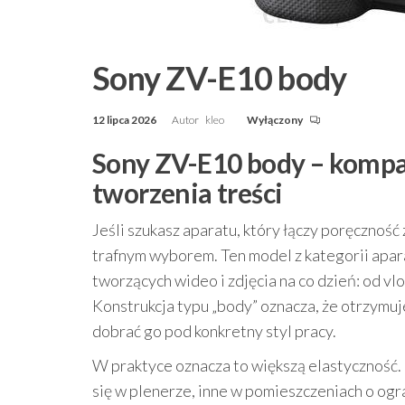
Sony ZV-E10 body
12 lipca 2026
Autor
kleo
Wyłączony
Sony ZV-E10 body – komp
tworzenia treści
Jeśli szukasz aparatu, który łączy poręcznoś
trafnym wyborem. Ten model z kategorii apa
tworzących wideo i zdjęcia na co dzień: od vl
Konstrukcja typu „body” oznacza, że otrzymuje
dobrać go pod konkretny styl pracy.
W praktyce oznacza to większą elastyczność.
się w plenerze, inne w pomieszczeniach o og