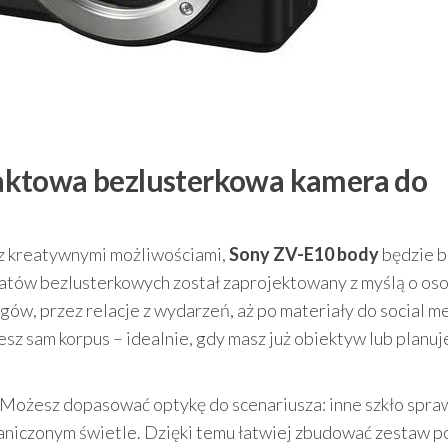
aktowa bezlusterkowa kamera do
ć z kreatywnymi możliwościami,
Sony ZV-E10 body
będzie b
ratów bezlusterkowych został zaprojektowany z myślą o os
ogów, przez relacje z wydarzeń, aż po materiały do social m
sz sam korpus – idealnie, gdy masz już obiektyw lub planuj
 Możesz dopasować optykę do scenariusza: inne szkło spra
raniczonym świetle. Dzięki temu łatwiej zbudować zestaw p