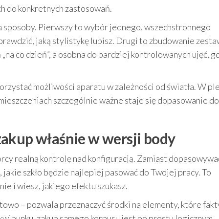
ch do konkretnych zastosowań.
a sposoby. Pierwszy to wybór jednego, wszechstronnego
prawdzić, jaką stylistykę lubisz. Drugi to zbudowanie zest
„na co dzień”, a osobna do bardziej kontrolowanych ujęć, g
orzystać możliwości aparatu w zależności od światła. W pl
omieszczeniach szczególnie ważne staje się dopasowanie do
akup właśnie w wersji body
rcy realną kontrolę nad konfiguracją. Zamiast dopasowywać
akie szkło będzie najlepiej pasować do Twojej pracy. To
ie i wiesz, jakiego efektu szukasz.
towo – pozwala przeznaczyć środki na elementy, które fakt
kwipunku, zakup samego korpusu jest po prostu logicznym