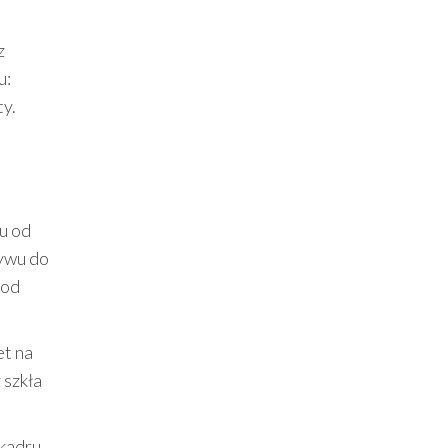
z
u:
y.
iu od
ywu do
pod
et na
 szkła
kadru.