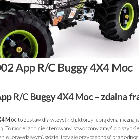
002 App R/C Buggy 4X4 Moc
pp R/C Buggy 4X4 Moc – zdalna fr
4X4 Moc
to zestaw dla wszystkich, którzy lubią dynamiczną j
ą. To model zdalnie sterowany, stworzony z myślą o szybkie
enie „prawdziwym”, gdzie liczy się przyczepność oraz odpo