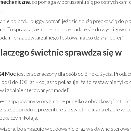
 mechaniczne
, co pomaga w poruszaniu się po ostrych kami
.
e pojazdu: buggy potrafi jeździć z dużą prędkością do pr
onę. To sprawia, że model dobrze nadaje się do wyścigów na
dami oraz powtarzalnego testowania „co działa lepiej”.
 dlaczego świetnie sprawdza się w
4X4 Moc
jest przeznaczony dla osób od 8. roku życia. Produc
od 8 do 108 lat – co jasno pokazuje, że to zestaw nie tylko 
ów i zdalnie sterowanych modeli.
est zapakowany w oryginalne pudełko z obrazkową instrukcj
ziste, że produkt prezentuje się świetnie już na etapie wrę
ecka czy mikołaja.
ewizora, bo angażuje w budowanie oraz w aktywne sterowan