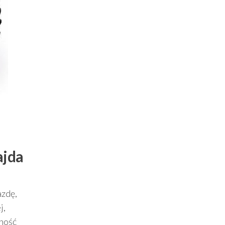
ajda
azdę,
j,
rność