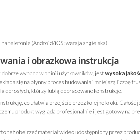
ja na telefonie (Android/iOS; wersja angielska)
owania i obrazkowa instrukcja
 dobrze wypada w opinii użytkowników, jest
wysoka jakoś
kłada się na płynny proces budowania i mniejszą liczbę frus
 dla dorosłych, którzy lubią dopracowane konstrukcje.
rukcję, co ułatwia przejście przez kolejne kroki. Całość j
czemu produkt wygląda profesjonalnie i jest gotowy na pr
arto też obejrzeć materiał wideo udostępniony przez produ