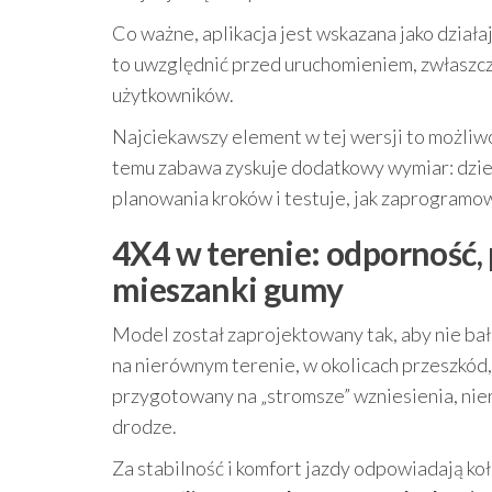
Co ważne, aplikacja jest wskazana jako działa
to uwzględnić przed uruchomieniem, zwłaszcz
użytkowników.
Najciekawszy element w tej wersji to możliw
temu zabawa zyskuje dodatkowy wymiar: dziec
planowania kroków i testuje, jak zaprogramo
4X4 w terenie: odporność, 
mieszanki gumy
Model został zaprojektowany tak, aby nie ba
na nierównym terenie, w okolicach przeszkód,
przygotowany na „stromsze” wzniesienia, nie
drodze.
Za stabilność i komfort jazdy odpowiadają ko