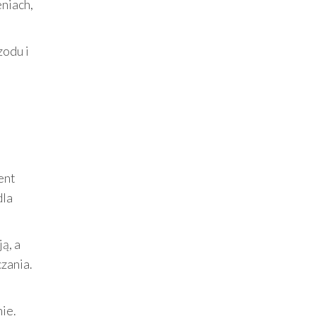
eniach,
zodu i
ent
dla
ą, a
czania.
ie.