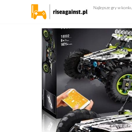
Przejdź
Najlepsze gry w konk
do
treści