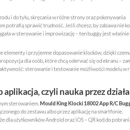
odu i do tyłu, skręcania w różne strony oraz pokonywania
potrafią sprawić trudność. Jeśli chcesz, by zabawa nie k
ągała w sterowanie i improwizację – ten buggy jest właśnie
 elementy i przyjemne dopasowanie klocków, dzięki czem
propozycja dla osób, które chcą oderwać się od ekranu – za
 aktywność: sterowanie i testowanie możliwości modelu w 
b aplikacja, czyli nauka przez dział
esnym sterowaniem.
Mould King Klocki 18002 App R/C Bug
czonego do zestawu albo przez aplikację na smartfonie.
kże dla użytkowników Android oraz iOS – QR kod do pobrani