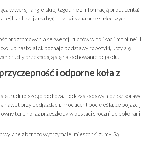
jąca w wersji angielskiej (zgodnie z informacją producenta)
a jeśli aplikacja ma być obsługiwana przez młodszych
ość programowania sekwencji ruchów w aplikacji mobilnej. 
ko lub nastolatek poznaje podstawy robotyki, uczy się
wane ruchy przekładają się na zachowanie pojazdu.
przyczepność i odporne koła z
ł się trudniejszego podłoża. Podczas zabawy możesz spraw
 a nawet przy podjazdach. Producent podkreśla, że pojazd 
równy teren oraz przeszkody w postaci skoczni do pokonani
ła wylane z bardzo wytrzymałej mieszanki gumy. Są