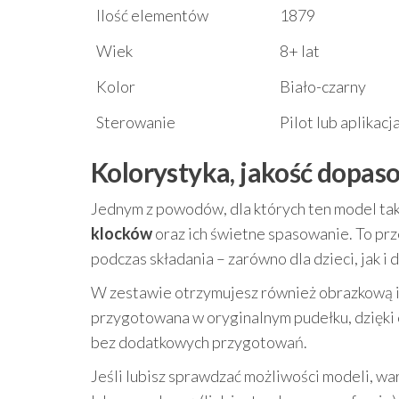
Ilość elementów
1879
Wiek
8+ lat
Kolor
Biało-czarny
Sterowanie
Pilot lub aplikac
Kolorystyka, jakość dopas
Jednym z powodów, dla których ten model tak
klocków
oraz ich świetne spasowanie. To prze
podczas składania – zarówno dla dzieci, jak i
W zestawie otrzymujesz również obrazkową inst
przygotowana w oryginalnym pudełku, dzięki 
bez dodatkowych przygotowań.
Jeśli lubisz sprawdzać możliwości modeli, w