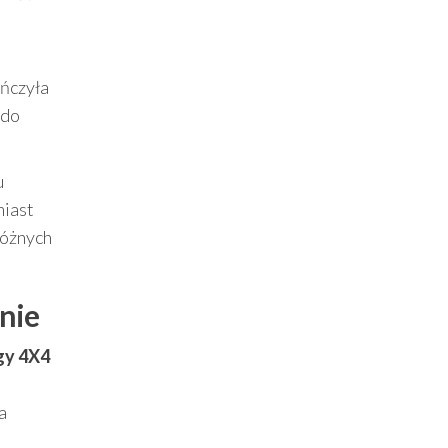
ończyła
 do
u
miast
różnych
anie
gy 4X4
a