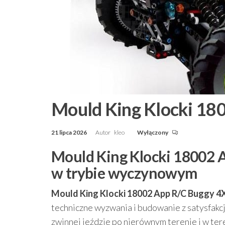
Mould King Klocki 18
21 lipca 2026
Autor
kleo
Wyłączony
Mould King Klocki 18002 A
w trybie wyczynowym
Mould King Klocki 18002 App R/C Buggy 
techniczne wyzwania i budowanie z satysfakcj
zwinnej jeździe po nierównym terenie i w ter