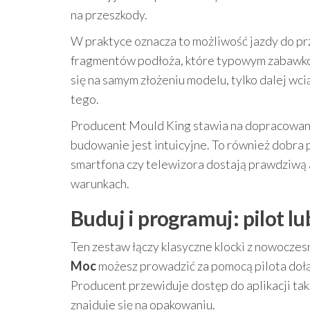
na przeszkody.
W praktyce oznacza to możliwość jazdy do prz
fragmentów podłoża, które typowym zabawkom 
się na samym złożeniu modelu, tylko dalej wci
tego.
Producent Mould King stawia na dopracowane
budowanie jest intuicyjne. To również dobra 
smartfona czy telewizora dostają prawdziwą
warunkach.
Buduj i programuj: pilot lu
Ten zestaw łączy klasyczne klocki z nowocz
Moc
możesz prowadzić za pomocą pilota dołą
Producent przewiduje dostęp do aplikacji ta
znajduje się na opakowaniu.