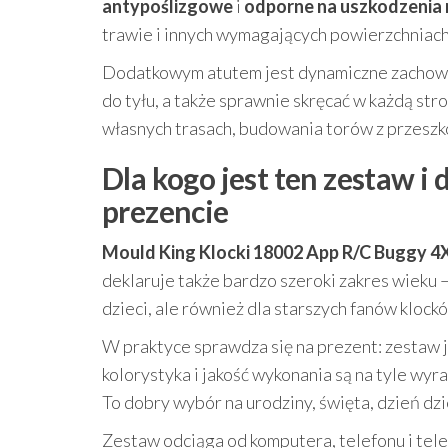
antypoślizgowe
i
odporne na uszkodzenia
trawie i innych wymagających powierzchniach
Dodatkowym atutem jest dynamiczne zachowani
do tyłu, a także sprawnie skręcać w każdą str
własnych trasach, budowania torów z przeszko
Dla kogo jest ten zestaw i
prezencie
Mould King Klocki 18002 App R/C Buggy 
deklaruje także bardzo szeroki zakres wieku – 
dzieci, ale również dla starszych fanów klock
W praktyce sprawdza się na prezent: zestaw j
kolorystyka i jakość wykonania są na tyle wyra
To dobry wybór na urodziny, święta, dzień dzi
Zestaw odciąga od komputera, telefonu i tel