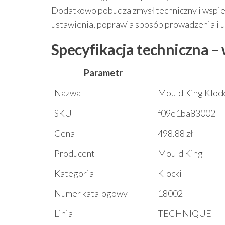
Dodatkowo pobudza zmysł techniczny i wspier
ustawienia, poprawia sposób prowadzenia i uc
Specyfikacja techniczna –
Parametr
Nazwa
Mould King Kloc
SKU
f09e1ba83002
Cena
498.88 zł
Producent
Mould King
Kategoria
Klocki
Numer katalogowy
18002
Linia
TECHNIQUE