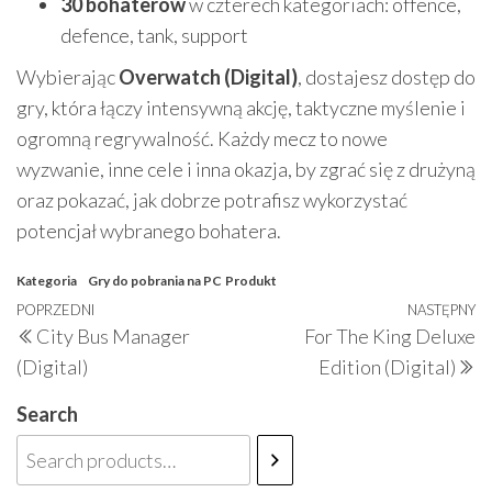
30 bohaterów
w czterech kategoriach: offence,
defence, tank, support
Wybierając
Overwatch (Digital)
, dostajesz dostęp do
gry, która łączy intensywną akcję, taktyczne myślenie i
ogromną regrywalność. Każdy mecz to nowe
wyzwanie, inne cele i inna okazja, by zgrać się z drużyną
oraz pokazać, jak dobrze potrafisz wykorzystać
potencjał wybranego bohatera.
Kategoria
Gry do pobrania na PC
Produkt
Nawigacja
Poprzedni
POPRZEDNI
NASTĘPNY
N
City Bus Manager
For The King Deluxe
wpisu
wpis
w
(Digital)
Edition (Digital)
Search