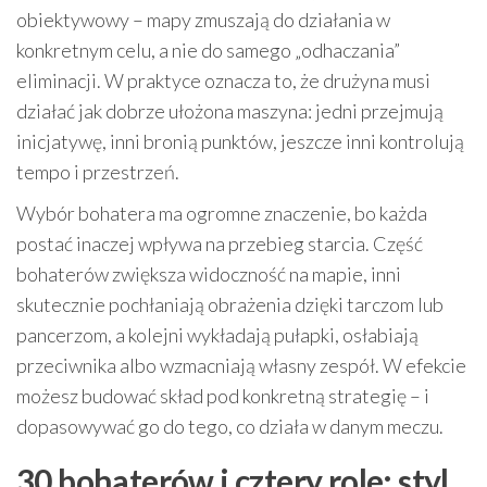
obiektywowy – mapy zmuszają do działania w
konkretnym celu, a nie do samego „odhaczania”
eliminacji. W praktyce oznacza to, że drużyna musi
działać jak dobrze ułożona maszyna: jedni przejmują
inicjatywę, inni bronią punktów, jeszcze inni kontrolują
tempo i przestrzeń.
Wybór bohatera ma ogromne znaczenie, bo każda
postać inaczej wpływa na przebieg starcia. Część
bohaterów zwiększa widoczność na mapie, inni
skutecznie pochłaniają obrażenia dzięki tarczom lub
pancerzom, a kolejni wykładają pułapki, osłabiają
przeciwnika albo wzmacniają własny zespół. W efekcie
możesz budować skład pod konkretną strategię – i
dopasowywać go do tego, co działa w danym meczu.
30 bohaterów i cztery role: styl