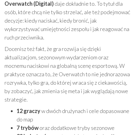
Overwatch (Digital)
daje dokładnie to. To tytuł dla
osób, które chcą nie tylko strzelać, ale też podejmować
decyzje: kiedy naciskać, kiedy bronić, jak
wykorzystywać umiejętności zespołu i jak reagować na
ruch przeciwnika.
Docenisz też fakt, że gra rozwija się dzięki
aktualizacjom, sezonowym wydarzeniom oraz
mocnemu naciskowi na globalną scenę esportową. W
praktyce oznacza to, że Overwatch to nie jednorazowa
rozrywka, tylko gra, do której wraca się z ciekawością,
by zobaczyć, jak zmienia się meta i jak wyglądają nowe
strategie.
12 graczy
w dwóch drużynach i cele dopasowane
do map
7 trybów
oraz dodatkowe tryby sezonowe