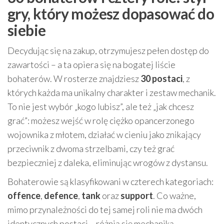
gry, który możesz dopasować do
siebie
Decydując się na zakup, otrzymujesz pełen dostęp do
zawartości – a ta opiera się na bogatej liście
bohaterów. W rosterze znajdziesz
30 postaci
, z
których każda ma unikalny charakter i zestaw mechanik.
To nie jest wybór „kogo lubisz”, ale też „jak chcesz
grać”: możesz wejść w rolę ciężko opancerzonego
wojownika z młotem, działać w cieniu jako znikający
przeciwnik z dwoma strzelbami, czy też grać
bezpieczniej z daleka, eliminując wrogów z dystansu.
Bohaterowie są klasyfikowani w czterech kategoriach:
offence
,
defence
,
tank
oraz
support
. Co ważne,
mimo przynależności do tej samej roli nie ma dwóch
identycznych postaci – różnią się mechaniką,