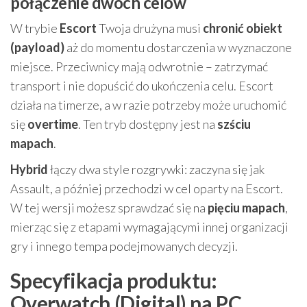
połączenie dwóch celów
W trybie
Escort
Twoja drużyna musi
chronić obiekt
(payload)
aż do momentu dostarczenia w wyznaczone
miejsce. Przeciwnicy mają odwrotnie – zatrzymać
transport i nie dopuścić do ukończenia celu. Escort
działa na timerze, a w razie potrzeby może uruchomić
się
overtime
. Ten tryb dostępny jest na
szściu
mapach
.
Hybrid
łączy dwa style rozgrywki: zaczyna się jak
Assault, a później przechodzi w cel oparty na Escort.
W tej wersji możesz sprawdzać się na
pięciu mapach
,
mierząc się z etapami wymagającymi innej organizacji
gry i innego tempa podejmowanych decyzji.
Specyfikacja produktu:
Overwatch (Digital) na PC