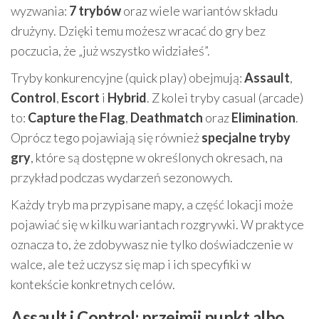
wyzwania:
7 trybów
oraz wiele wariantów składu
drużyny. Dzięki temu możesz wracać do gry bez
poczucia, że „już wszystko widziałeś”.
Tryby konkurencyjne (quick play) obejmują:
Assault
,
Control
,
Escort
i
Hybrid
. Z kolei tryby casual (arcade)
to:
Capture the Flag
,
Deathmatch
oraz
Elimination
.
Oprócz tego pojawiają się również
specjalne tryby
gry
, które są dostępne w określonych okresach, na
przykład podczas wydarzeń sezonowych.
Każdy tryb ma przypisane mapy, a część lokacji może
pojawiać się w kilku wariantach rozgrywki. W praktyce
oznacza to, że zdobywasz nie tylko doświadczenie w
walce, ale też uczysz się map i ich specyfiki w
kontekście konkretnych celów.
Assault i Control: przejmij punkt albo