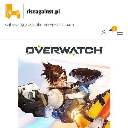
Przejdź
do
treści
Najlepsze gry w konkurencyjnych cenach
0