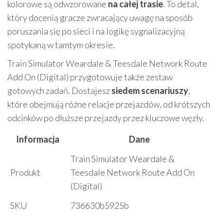
kolorowe są odwzorowane
na całej trasie
. To detal,
który docenią gracze zwracający uwagę na sposób
poruszania się po sieci i na logikę sygnalizacyjną
spotykaną w tamtym okresie.
Train Simulator Weardale & Teesdale Network Route
Add On (Digital) przygotowuje także zestaw
gotowych zadań. Dostajesz
siedem scenariuszy
,
które obejmują różne relacje przejazdów, od krótszych
odcinków po dłuższe przejazdy przez kluczowe węzły.
Informacja
Dane
Train Simulator Weardale &
Produkt
Teesdale Network Route Add On
(Digital)
SKU
736630b5925b