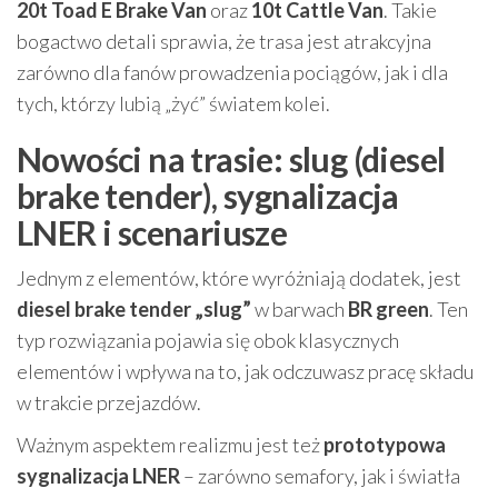
20t Toad E Brake Van
oraz
10t Cattle Van
. Takie
bogactwo detali sprawia, że trasa jest atrakcyjna
zarówno dla fanów prowadzenia pociągów, jak i dla
tych, którzy lubią „żyć” światem kolei.
Nowości na trasie: slug (diesel
brake tender), sygnalizacja
LNER i scenariusze
Jednym z elementów, które wyróżniają dodatek, jest
diesel brake tender „slug”
w barwach
BR green
. Ten
typ rozwiązania pojawia się obok klasycznych
elementów i wpływa na to, jak odczuwasz pracę składu
w trakcie przejazdów.
Ważnym aspektem realizmu jest też
prototypowa
sygnalizacja LNER
– zarówno semafory, jak i światła