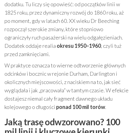
dodatku. Tu liczy się opowieść: od początków linii w
1825 roku, przez dynamiczny rozwój do 1860 roku, aż
po moment, gdy w latach 60. XX wieku Dr Beeching
rozpoczął szerokie zmiany, które stopniowo
ograniczyły ruch pasażerski na wielu odgałęzieniach.
Dodatek oddaje realia
okresu 1950–1960
, czyli tuż
przed zamknięciami.
W praktyce oznacza to wierne odtworzenie głównych
odcinków i bocznic w rejonie Durham, Darlington i
okolicznych miejscowości, z naciskiem na to, jak sieć
wyglądała i jak „pracowała” w tamtym czasie. W efekcie
dostajesz niemal cały fragment dawnego układu
kolejowego o długości
ponad 100 mil torów
.
Jaką trasę odwzorowano? 100
mil linii i kluczowe kierunki