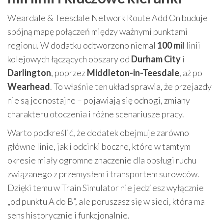
Weardale & Teesdale Network Route Add On buduje
spójną mapę połączeń między ważnymi punktami
regionu. W dodatku odtworzono niemal
100 mil
linii
kolejowych łączących obszary od
Durham City
i
Darlington
, poprzez
Middleton-in-Teesdale
, aż po
Wearhead
. To właśnie ten układ sprawia, że przejazdy
nie są jednostajne – pojawiają się odnogi, zmiany
charakteru otoczenia i różne scenariusze pracy.
Warto podkreślić, że dodatek obejmuje zarówno
główne linie, jak i odcinki boczne, które w tamtym
okresie miały ogromne znaczenie dla obsługi ruchu
związanego z przemysłem i transportem surowców.
Dzięki temu w Train Simulator nie jedziesz wyłącznie
„od punktu A do B”, ale poruszasz się w sieci, która ma
sens historycznie i funkcjonalnie.