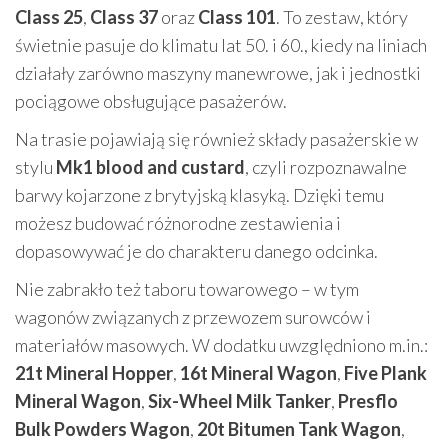
Class 25
,
Class 37
oraz
Class 101
. To zestaw, który
świetnie pasuje do klimatu lat 50. i 60., kiedy na liniach
działały zarówno maszyny manewrowe, jak i jednostki
pociągowe obsługujące pasażerów.
Na trasie pojawiają się również składy pasażerskie w
stylu
Mk1 blood and custard
, czyli rozpoznawalne
barwy kojarzone z brytyjską klasyką. Dzięki temu
możesz budować różnorodne zestawienia i
dopasowywać je do charakteru danego odcinka.
Nie zabrakło też taboru towarowego – w tym
wagonów związanych z przewozem surowców i
materiałów masowych. W dodatku uwzględniono m.in.:
21t Mineral Hopper
,
16t Mineral Wagon
,
Five Plank
Mineral Wagon
,
Six-Wheel Milk Tanker
,
Presflo
Bulk Powders Wagon
,
20t Bitumen Tank Wagon
,