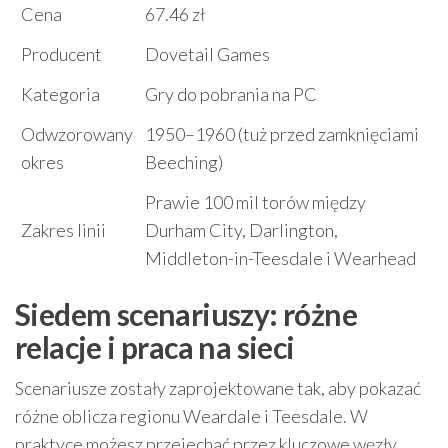
Cena
67.46 zł
Producent
Dovetail Games
Kategoria
Gry do pobrania na PC
Odwzorowany
1950–1960 (tuż przed zamknięciami
okres
Beeching)
Prawie 100 mil torów między
Zakres linii
Durham City, Darlington,
Middleton-in-Teesdale i Wearhead
Siedem scenariuszy: różne
relacje i praca na sieci
Scenariusze zostały zaprojektowane tak, aby pokazać
różne oblicza regionu Weardale i Teesdale. W
praktyce możesz przejechać przez kluczowe węzły,