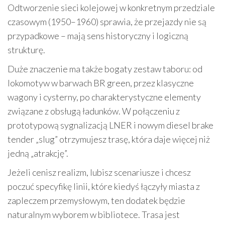
Odtworzenie sieci kolejowej w konkretnym przedziale
czasowym (1950–1960) sprawia, że przejazdy nie są
przypadkowe – mają sens historyczny i logiczną
strukturę.
Duże znaczenie ma także bogaty zestaw taboru: od
lokomotyw w barwach BR green, przez klasyczne
wagony i cysterny, po charakterystyczne elementy
związane z obsługą ładunków. W połączeniu z
prototypową sygnalizacją LNER i nowym diesel brake
tender „slug” otrzymujesz trasę, która daje więcej niż
jedną „atrakcję”.
Jeżeli cenisz realizm, lubisz scenariusze i chcesz
poczuć specyfikę linii, które kiedyś łączyły miasta z
zapleczem przemysłowym, ten dodatek będzie
naturalnym wyborem w bibliotece. Trasa jest