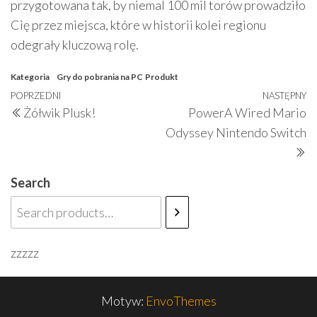
przygotowana tak, by niemal 100 mil torów prowadziło
Cię przez miejsca, które w historii kolei regionu
odegrały kluczową rolę.
Kategoria
Gry do pobrania na PC
Produkt
Nawigacja
Poprzedni
POPRZEDNI
NASTĘPNY
N
Żółwik Plusk!
PowerA Wired Mario
wpisu
wpis
w
Odyssey Nintendo Switch
Search
zzzzz
Motyw:
EnvoThemes