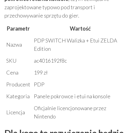
zaprojektowane typowo pod transport i
przechowywanie sprzętu do gier.
Parametr
Wartość
PDP SWITCH Walizka + Etui ZELDA
Nazwa
Edition
SKU
ac4016192f8c
Cena
199 zł
Producent
PDP
Kategoria
Panele pokrowce i etui na konsole
Oficjalnie licencjonowane przez
Licencja
Nintendo
Dla kogo to rozwiązanie będzie