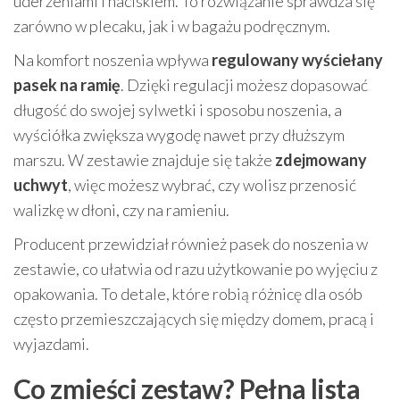
uderzeniami i naciskiem. To rozwiązanie sprawdza się
zarówno w plecaku, jak i w bagażu podręcznym.
Na komfort noszenia wpływa
regulowany wyściełany
pasek na ramię
. Dzięki regulacji możesz dopasować
długość do swojej sylwetki i sposobu noszenia, a
wyściółka zwiększa wygodę nawet przy dłuższym
marszu. W zestawie znajduje się także
zdejmowany
uchwyt
, więc możesz wybrać, czy wolisz przenosić
walizkę w dłoni, czy na ramieniu.
Producent przewidział również pasek do noszenia w
zestawie, co ułatwia od razu użytkowanie po wyjęciu z
opakowania. To detale, które robią różnicę dla osób
często przemieszczających się między domem, pracą i
wyjazdami.
Co zmieści zestaw? Pełna lista