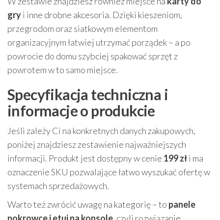
W zestawie znajdziesz również miejsce na
karty do
gry
i inne drobne akcesoria. Dzięki kieszeniom,
przegrodom oraz siatkowym elementom
organizacyjnym łatwiej utrzymać porządek – a po
powrocie do domu szybciej spakować sprzęt z
powrotem w to samo miejsce.
Specyfikacja techniczna i
informacje o produkcie
Jeśli zależy Ci na konkretnych danych zakupowych,
poniżej znajdziesz zestawienie najważniejszych
informacji. Produkt jest dostępny w cenie
199 zł
i ma
oznaczenie SKU pozwalające łatwo wyszukać ofertę w
systemach sprzedażowych.
Warto też zwrócić uwagę na kategorię – to
panele
pokrowce i etui na konsole
, czyli rozwiązanie