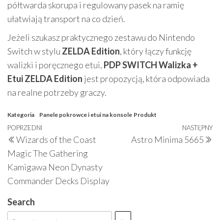
półtwarda skorupa i regulowany pasek na ramię
ułatwiają transport na co dzień.
Jeżeli szukasz praktycznego zestawu do Nintendo
Switch w stylu
ZELDA Edition
, który łączy funkcję
walizki i poręcznego etui,
PDP SWITCH Walizka +
Etui ZELDA Edition
jest propozycją, która odpowiada
na realne potrzeby graczy.
Kategoria
Panele pokrowce i etui na konsole
Produkt
Nawigacja
Poprzedni
POPRZEDNI
NASTĘPNY
N
Wizards of the Coast
Astro Minima 5665
wpisu
wpis
w
Magic The Gathering
Kamigawa Neon Dynasty
Commander Decks Display
Search