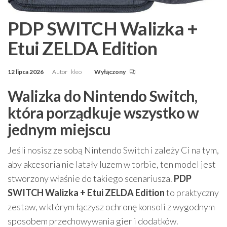
PDP SWITCH Walizka +
Etui ZELDA Edition
12 lipca 2026
Autor
kleo
Wyłączony
Walizka do Nintendo Switch,
która porządkuje wszystko w
jednym miejscu
Jeśli nosisz ze sobą Nintendo Switch i zależy Ci na tym,
aby akcesoria nie latały luzem w torbie, ten model jest
stworzony właśnie do takiego scenariusza.
PDP
SWITCH Walizka + Etui ZELDA Edition
to praktyczny
zestaw, w którym łączysz ochronę konsoli z wygodnym
sposobem przechowywania gier i dodatków.