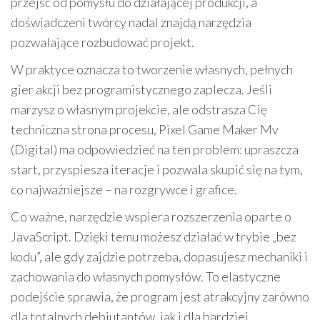
przejść od pomysłu do działającej produkcji, a
doświadczeni twórcy nadal znajdą narzędzia
pozwalające rozbudować projekt.
W praktyce oznacza to tworzenie własnych, pełnych
gier akcji bez programistycznego zaplecza. Jeśli
marzysz o własnym projekcie, ale odstrasza Cię
techniczna strona procesu, Pixel Game Maker Mv
(Digital) ma odpowiedzieć na ten problem: upraszcza
start, przyspiesza iteracje i pozwala skupić się na tym,
co najważniejsze – na rozgrywce i grafice.
Co ważne, narzędzie wspiera rozszerzenia oparte o
JavaScript. Dzięki temu możesz działać w trybie „bez
kodu”, ale gdy zajdzie potrzeba, dopasujesz mechaniki i
zachowania do własnych pomysłów. To elastyczne
podejście sprawia, że program jest atrakcyjny zarówno
dla totalnych debiutantów, jak i dla bardziej