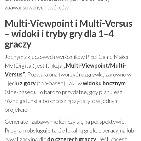
zaawansowanych twórców.
Multi-Viewpoint i Multi-Versus
– widoki i tryby gry dla 1–4
graczy
Jednym z kluczowych wyróżników Pixel Game Maker
Mv (Digital) jest funkcja
„Multi-Viewpoint/Multi-
Versus”
. Pozwala ona tworzyć rozgrywkę zarówno w
ujęciu
z góry
(top-based), jak i w
widoku bocznym
(side-based). To bardzo przydatne, gdy planujesz
różne gatunki albo chcesz łączyć style w jednym
projekcie.
Generator zabawy nie kończy się na perspektywie.
Program obsługuje także lokalną grę kooperacyjną lub
rywalizacyjną dla
do czterech graczy
. Jeśli chcesz