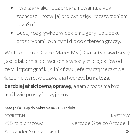
Twórz gry akcji bez programowania, a gdy
zechcesz – rozwijaj projekt dzięki rozszerzeniom
JavaScript.
Buduj rozgrywkę z widokiem z góry lub z boku
oraz trybami lokalnymi dla do czterech graczy.
W efekcie Pixel Game Maker Mv (Digital) sprawdza się
jako platforma do tworzenia własnych projektów od
zera. Import grafiki, silnik fizyki, efekty cząsteczkowe i
łączenie warstw pozwalają tworzyć
bogatszą,
bardziej efektowną oprawę
, a sam proces ma być
możliwie prosty i przyjemny.
Kategoria
Gry do pobrania na PC
Produkt
Nawigacja
Poprzedni
POPRZEDNI
NASTĘPNY
N
Gra planszowa
Evercade Gaelco Arcade 1
wpisu
wpis
w
Alexander Scriba Travel