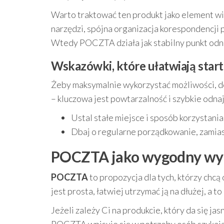
Warto traktować ten produkt jako element wi
narzędzi, spójna organizacja korespondencji p
Wtedy POCZTA działa jak stabilny punkt odni
Wskazówki, które ułatwiają start
Żeby maksymalnie wykorzystać możliwości, do
– kluczowa jest powtarzalność i szybkie odna
Ustal stałe miejsce i sposób korzystan
Dbaj o regularne porządkowanie, zamias
POCZTA jako wygodny wybó
POCZTA
to propozycja dla tych, którzy chc
jest prosta, łatwiej utrzymać ją na dłużej, a t
Jeżeli zależy Ci na produkcie, który da się j