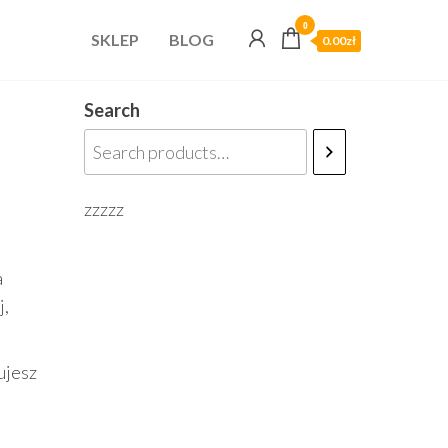
0
SKLEP
BLOG
0.00zł
Search
zzzzz
a
j,
ujesz