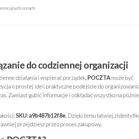
urencyjnych cenach
anie do codziennej organizacji
zienne działania i wspierać porządek,
POCZTA
może być
ycja o prostej idei: praktyczne podejście do organizowani
zas. Zamiast gubić informacje i odkładać wszystko na późnie
akości:
SKU: a9b487b12f8e
. Dzięki temu łatwiej zidentyfik
rawniej przejdziesz przez proces zakupowy.