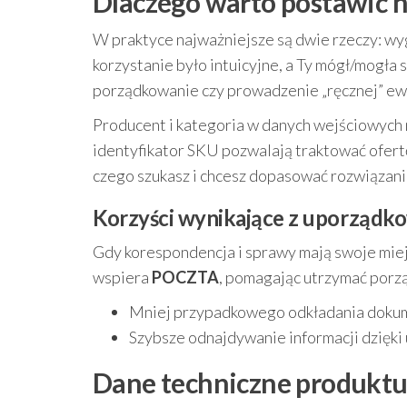
Dlaczego warto postawić
W praktyce najważniejsze są dwie rzeczy: wy
korzystanie było intuicyjne, a Ty mógł/mogła sk
porządkowanie czy prowadzenie „ręcznej” ewi
Producent i kategoria w danych wejściowych 
identyfikator SKU pozwalają traktować ofertę
czego szukasz i chcesz dopasować rozwiązani
Korzyści wynikające z uporządk
Gdy korespondencja i sprawy mają swoje miejs
wspiera
POCZTA
, pomagając utrzymać porz
Mniej przypadkowego odkładania dokum
Szybsze odnajdywanie informacji dzięki
Dane techniczne produk