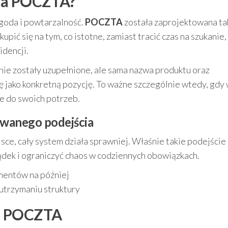
 na POCZTA?
goda i powtarzalność.
POCZTA
została zaprojektowana ta
upić się na tym, co istotne, zamiast tracić czas na szukanie,
dencji.
nie zostały uzupełnione, ale sama nazwa produktu oraz
 jako konkretną pozycję. To ważne szczególnie wtedy, gdy 
e do swoich potrzeb.
owanego podejścia
ce, cały system działa sprawniej. Właśnie takie podejście
ądek i ograniczyć chaos w codziennych obowiązkach.
entów na później
 utrzymaniu struktury
tu POCZTA