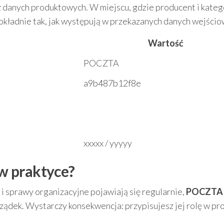
z danych produktowych. W miejscu, gdzie producent i kateg
okładnie tak, jak występują w przekazanych danych wejścio
Wartość
POCZTA
a9b487b12f8e
xxxxx / yyyyy
w praktyce?
i sprawy organizacyjne pojawiają się regularnie,
POCZTA
ządek. Wystarczy konsekwencja: przypisujesz jej rolę w pro