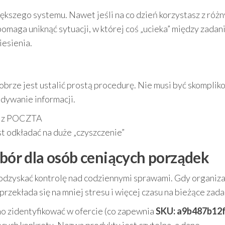
ększego systemu. Nawet jeśli na co dzień korzystasz z róż
omaga uniknąć sytuacji, w której coś „ucieka” między zadan
esienia.
brze jest ustalić prostą procedurę. Nie musi być skompli
jdywanie informacji.
ia z POCZTA
t odkładać na duże „czyszczenie”
r dla osób ceniących porządek
ą odzyskać kontrolę nad codziennymi sprawami. Gdy organiza
o przekłada się na mniej stresu i więcej czasu na bieżące zada
asno zidentyfikować w ofercie (co zapewnia
SKU: a9b487b12