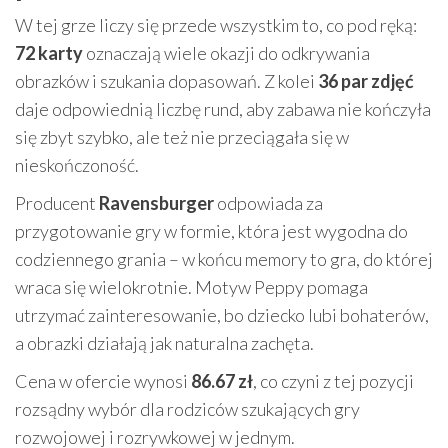
W tej grze liczy się przede wszystkim to, co pod ręką:
72 karty
oznaczają wiele okazji do odkrywania
obrazków i szukania dopasowań. Z kolei
36 par zdjęć
daje odpowiednią liczbę rund, aby zabawa nie kończyła
się zbyt szybko, ale też nie przeciągała się w
nieskończoność.
Producent
Ravensburger
odpowiada za
przygotowanie gry w formie, która jest wygodna do
codziennego grania – w końcu memory to gra, do której
wraca się wielokrotnie. Motyw Peppy pomaga
utrzymać zainteresowanie, bo dziecko lubi bohaterów,
a obrazki działają jak naturalna zachęta.
Cena w ofercie wynosi
86.67 zł
, co czyni z tej pozycji
rozsądny wybór dla rodziców szukających gry
rozwojowej i rozrywkowej w jednym.