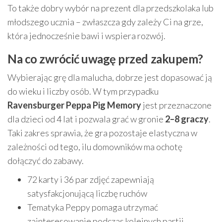
To także dobry wybór na prezent dla przedszkolaka lub
młodszego ucznia – zwłaszcza gdy zależy Ci na grze,
która jednocześnie bawi i wspiera rozwój.
Na co zwrócić uwagę przed zakupem?
Wybierając grę dla malucha, dobrze jest dopasować ją
do wieku i liczby osób. W tym przypadku
Ravensburger Peppa Pig Memory
jest przeznaczone
dla dzieci od 4 lat i pozwala grać w gronie
2–8 graczy
.
Taki zakres sprawia, że gra pozostaje elastyczna w
zależności od tego, ilu domowników ma ochotę
dołączyć do zabawy.
72 karty i 36 par zdjęć zapewniają
satysfakcjonującą liczbę ruchów
Tematyka Peppy pomaga utrzymać
zainteresowanie podczas kolejnych partii