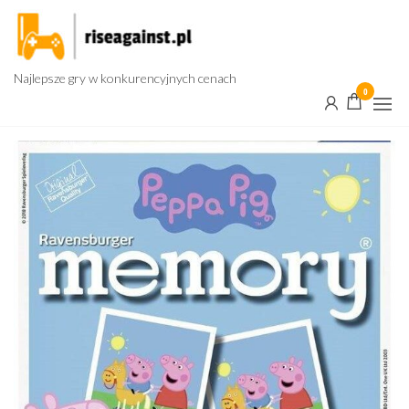
Przejdź
do
treści
Najlepsze gry w konkurencyjnych cenach
0