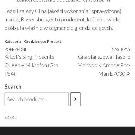
Jeżeli zależy Ci na jakości wykonania i sprawdzonej
marce, Ravensburger to producent, któremu wiele
osób ufa właśnie w segmencie gier dziecięcych.
Kategoria
Gry dziecięce
Produkt
Nawigacja
Poprzedni
POPRZEDNI
NASTĘPNY
N
Let’s Sing Presents
Gra planszowa Hasbro
wpisu
wpis
w
Queen + Mikrofon (Gra
Monopoly Arcade Pac-
PS4)
Man E7030
Search
zzzzz