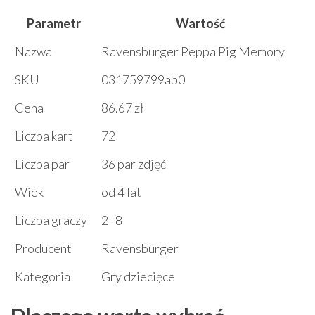
Parametr
Wartość
Nazwa
Ravensburger Peppa Pig Memory
SKU
031759799ab0
Cena
86.67 zł
Liczba kart
72
Liczba par
36 par zdjęć
Wiek
od 4 lat
Liczba graczy
2–8
Producent
Ravensburger
Kategoria
Gry dziecięce