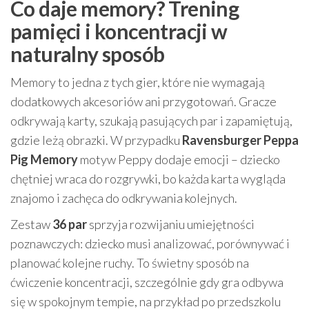
Co daje memory? Trening
pamięci i koncentracji w
naturalny sposób
Memory to jedna z tych gier, które nie wymagają
dodatkowych akcesoriów ani przygotowań. Gracze
odkrywają karty, szukają pasujących par i zapamiętują,
gdzie leżą obrazki. W przypadku
Ravensburger Peppa
Pig Memory
motyw Peppy dodaje emocji – dziecko
chętniej wraca do rozgrywki, bo każda karta wygląda
znajomo i zachęca do odkrywania kolejnych.
Zestaw
36 par
sprzyja rozwijaniu umiejętności
poznawczych: dziecko musi analizować, porównywać i
planować kolejne ruchy. To świetny sposób na
ćwiczenie koncentracji, szczególnie gdy gra odbywa
się w spokojnym tempie, na przykład po przedszkolu