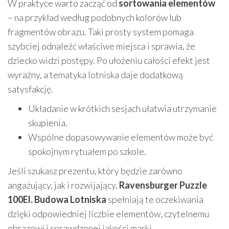
W praktyce warto zacząć od
sortowania elementów
– na przykład według podobnych kolorów lub
fragmentów obrazu. Taki prosty system pomaga
szybciej odnaleźć właściwe miejsca i sprawia, że
dziecko widzi postępy. Po ułożeniu całości efekt jest
wyraźny, a tematyka lotniska daje dodatkową
satysfakcję.
Układanie w krótkich sesjach ułatwia utrzymanie
skupienia.
Wspólne dopasowywanie elementów może być
spokojnym rytuałem po szkole.
Jeśli szukasz prezentu, który będzie zarówno
angażujący, jak i rozwijający,
Ravensburger Puzzle
100El. Budowa Lotniska
spełniają te oczekiwania
dzięki odpowiedniej liczbie elementów, czytelnemu
obrazowi i sprawdzonej jakości marki.