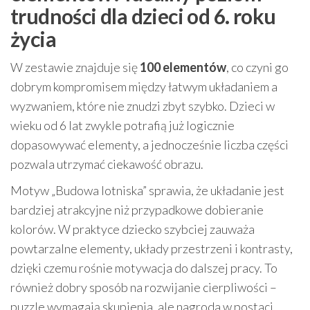
trudności dla dzieci od 6. roku
życia
W zestawie znajduje się
100 elementów
, co czyni go
dobrym kompromisem między łatwym układaniem a
wyzwaniem, które nie znudzi zbyt szybko. Dzieci w
wieku od 6 lat zwykle potrafią już logicznie
dopasowywać elementy, a jednocześnie liczba części
pozwala utrzymać ciekawość obrazu.
Motyw „Budowa lotniska” sprawia, że układanie jest
bardziej atrakcyjne niż przypadkowe dobieranie
kolorów. W praktyce dziecko szybciej zauważa
powtarzalne elementy, układy przestrzeni i kontrasty,
dzięki czemu rośnie motywacja do dalszej pracy. To
również dobry sposób na rozwijanie cierpliwości –
puzzle wymagają skupienia, ale nagroda w postaci