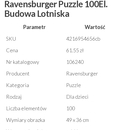
Ravensburger Puzzle 100El.
Budowa Lotniska
Parametr
Wartość
SKU
4216954656cb
Cena
61.55 zł
Nr katalogowy
106240
Producent
Ravensburger
Kategoria
Puzzle
Rodzaj
Dla dzieci
Liczba elementów
100
Wymiary obrazka
49 x 36 cm