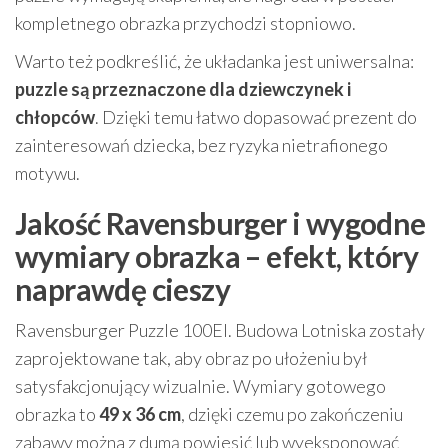
kompletnego obrazka przychodzi stopniowo.
Warto też podkreślić, że układanka jest uniwersalna:
puzzle są przeznaczone dla dziewczynek i
chłopców
. Dzięki temu łatwo dopasować prezent do
zainteresowań dziecka, bez ryzyka nietrafionego
motywu.
Jakość Ravensburger i wygodne
wymiary obrazka – efekt, który
naprawdę cieszy
Ravensburger Puzzle 100El. Budowa Lotniska zostały
zaprojektowane tak, aby obraz po ułożeniu był
satysfakcjonujący wizualnie. Wymiary gotowego
obrazka to
49 x 36 cm
, dzięki czemu po zakończeniu
zabawy można z dumą powiesić lub wyeksponować