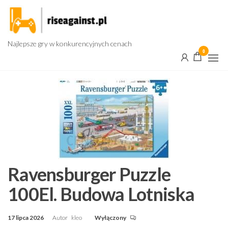
Przejdź
do
treści
Najlepsze gry w konkurencyjnych cenach
0
Ravensburger Puzzle
100El. Budowa Lotniska
17 lipca 2026
Autor
kleo
Wyłączony