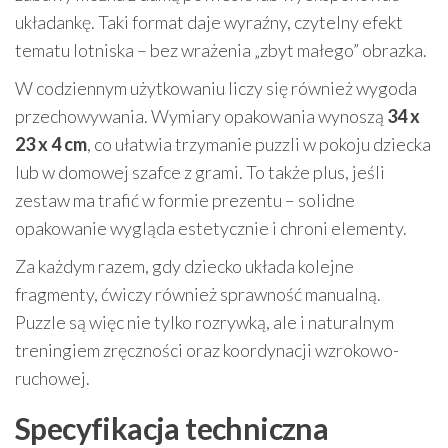
układankę. Taki format daje wyraźny, czytelny efekt
tematu lotniska – bez wrażenia „zbyt małego” obrazka.
W codziennym użytkowaniu liczy się również wygoda
przechowywania. Wymiary opakowania wynoszą
34 x
23 x 4 cm
, co ułatwia trzymanie puzzli w pokoju dziecka
lub w domowej szafce z grami. To także plus, jeśli
zestaw ma trafić w formie prezentu – solidne
opakowanie wygląda estetycznie i chroni elementy.
Za każdym razem, gdy dziecko układa kolejne
fragmenty, ćwiczy również sprawność manualną.
Puzzle są więc nie tylko rozrywką, ale i naturalnym
treningiem zręczności oraz koordynacji wzrokowo-
ruchowej.
Specyfikacja techniczna