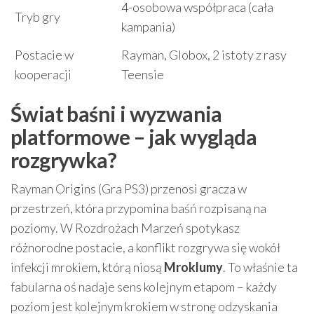
4-osobowa współpraca (cała
Tryb gry
kampania)
Postacie w
Rayman, Globox, 2 istoty z rasy
kooperacji
Teensie
Świat baśni i wyzwania
platformowe – jak wygląda
rozgrywka?
Rayman Origins (Gra PS3) przenosi gracza w
przestrzeń, która przypomina baśń rozpisaną na
poziomy. W Rozdrożach Marzeń spotykasz
różnorodne postacie, a konflikt rozgrywa się wokół
infekcji mrokiem, którą niosą
Mroklumy
. To właśnie ta
fabularna oś nadaje sens kolejnym etapom – każdy
poziom jest kolejnym krokiem w stronę odzyskania