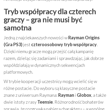
Tryb współpracy dla czterech
graczy – gra nie musi być
samotna
Jedną z najciekawszych nowości w
Rayman Origins
(Gra PS3)
jest
czteroosobowy tryb współpracy
.
Dzięki niemu gracze mogą przejść całą kampanię
razem, dzieląc się zadaniami i sprawdzając, jak dobrze
współdziałają w dynamicznych sekwencjach
platformowych.
W trybie kooperacji uczestnicy mogą wcielić się w
różne postacie. Do wyboru są klasyczne postacie
znane z uniwersum Raymana:
Rayman
i
Globox
, a także
dwie istoty z rasy
Teensie
. Różnorodność bohaterów
sprawia, że rozgrywka nabiera charakteru – a wspólne