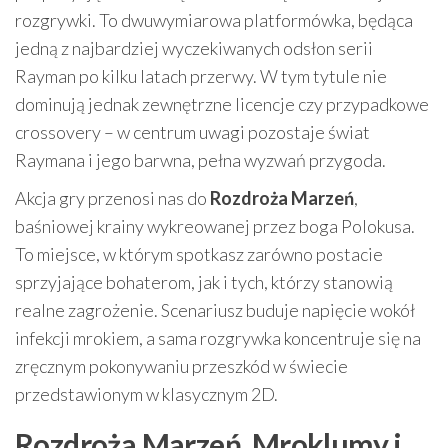
rozgrywki. To dwuwymiarowa platformówka, będąca
jedną z najbardziej wyczekiwanych odsłon serii
Rayman po kilku latach przerwy. W tym tytule nie
dominują jednak zewnętrzne licencje czy przypadkowe
crossovery – w centrum uwagi pozostaje świat
Raymana i jego barwna, pełna wyzwań przygoda.
Akcja gry przenosi nas do
Rozdroża Marzeń
,
baśniowej krainy wykreowanej przez boga Polokusa.
To miejsce, w którym spotkasz zarówno postacie
sprzyjające bohaterom, jak i tych, którzy stanowią
realne zagrożenie. Scenariusz buduje napięcie wokół
infekcji mrokiem, a sama rozgrywka koncentruje się na
zręcznym pokonywaniu przeszkód w świecie
przedstawionym w klasycznym 2D.
Rozdroża Marzeń, Mroklumy i