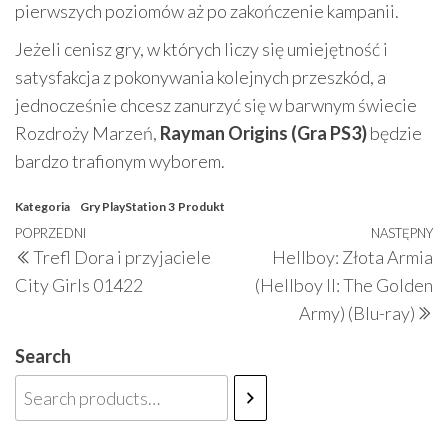
pierwszych poziomów aż po zakończenie kampanii.
Jeżeli cenisz gry, w których liczy się umiejętność i
satysfakcja z pokonywania kolejnych przeszkód, a
jednocześnie chcesz zanurzyć się w barwnym świecie
Rozdroży Marzeń,
Rayman Origins (Gra PS3)
będzie
bardzo trafionym wyborem.
Kategoria
Gry PlayStation 3
Produkt
Nawigacja
Poprzedni
POPRZEDNI
NASTĘPNY
N
Trefl Dora i przyjaciele
Hellboy: Złota Armia
wpisu
wpis
w
City Girls 01422
(Hellboy II: The Golden
Army) (Blu-ray)
Search