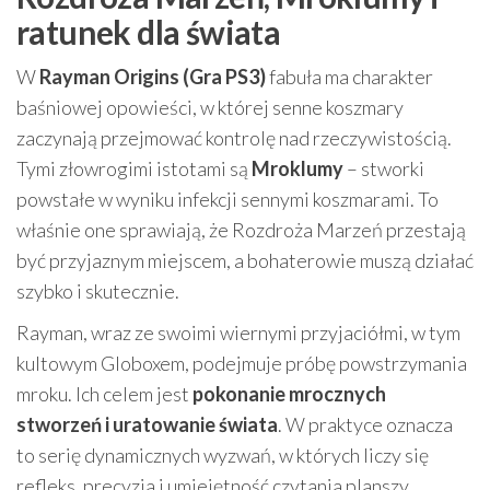
ratunek dla świata
W
Rayman Origins (Gra PS3)
fabuła ma charakter
baśniowej opowieści, w której senne koszmary
zaczynają przejmować kontrolę nad rzeczywistością.
Tymi złowrogimi istotami są
Mroklumy
– stworki
powstałe w wyniku infekcji sennymi koszmarami. To
właśnie one sprawiają, że Rozdroża Marzeń przestają
być przyjaznym miejscem, a bohaterowie muszą działać
szybko i skutecznie.
Rayman, wraz ze swoimi wiernymi przyjaciółmi, w tym
kultowym Globoxem, podejmuje próbę powstrzymania
mroku. Ich celem jest
pokonanie mrocznych
stworzeń i uratowanie świata
. W praktyce oznacza
to serię dynamicznych wyzwań, w których liczy się
refleks, precyzja i umiejętność czytania planszy.