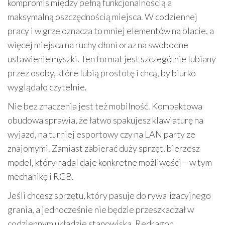
kompromis między pełną funkcjonalnością a
maksymalną oszczędnością miejsca. W codziennej
pracy i w grze oznacza to mniej elementów na blacie, a
więcej miejsca na ruchy dłoni oraz na swobodne
ustawienie myszki. Ten format jest szczególnie lubiany
przez osoby, które lubią prostotę i chcą, by biurko
wyglądało czytelnie.
Nie bez znaczenia jest też mobilność. Kompaktowa
obudowa sprawia, że łatwo spakujesz klawiaturę na
wyjazd, na turniej esportowy czy na LAN party ze
znajomymi. Zamiast zabierać duży sprzęt, bierzesz
model, który nadal daje konkretne możliwości – w tym
mechanikę i RGB.
Jeśli chcesz sprzętu, który pasuje do rywalizacyjnego
grania, a jednocześnie nie będzie przeszkadzał w
codziennym układzie stanowiska, Redragon