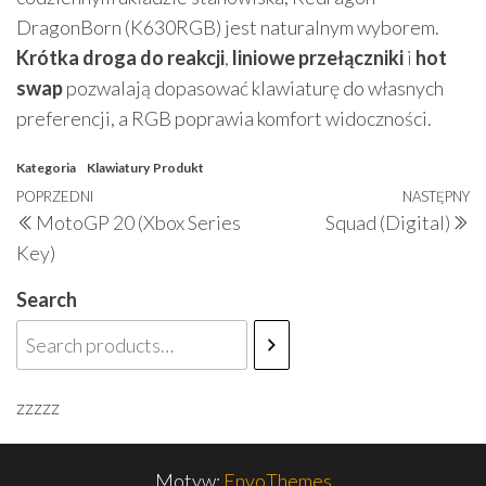
DragonBorn (K630RGB) jest naturalnym wyborem.
Krótka droga do reakcji
,
liniowe przełączniki
i
hot
swap
pozwalają dopasować klawiaturę do własnych
preferencji, a RGB poprawia komfort widoczności.
Kategoria
Klawiatury
Produkt
Nawigacja
Poprzedni
POPRZEDNI
NASTĘPNY
N
MotoGP 20 (Xbox Series
Squad (Digital)
wpisu
wpis
w
Key)
Search
zzzzz
Motyw:
EnvoThemes