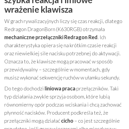
wrażenie klawisza
W grach rywalizacyjnych liczy się czas reakcji, dlatego
Redragon DragonBorn (K630RGB) otrzymała
mechaniczne przełączniki Redragon Red
. Ich
charakterystyka opiera się na krótkim czasie reakcji
oraz niewielkiej sile nacisku potrzebnej do aktywacji.
Oznacza to, że klawisze mogą pracować w sposób
przewidywalny – szczególnie w momentach, gdy
musisz wykonać sekwencję ruchów w ułamku sekundy.
Do tego dochodzi
liniowa praca
przełączników. Taki
typ działania zwykle sprzyja osobom, które lubią
równomierny opór podczas wciskania i chcą zachować
płynność nacisków. Producent podkreśla też, że
przełączniki mogą działać
cicho
– co jest szczególnie
przydatne, jeśli grasz wieczorami albo mieszkasz w