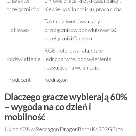
Charakter
Liniowa praca, krótki czas reakcji,
przełączników
niewielka siła nacisku, praca cicha
Tak (możliwość wymiany
Hot swap
przełączników bez wlutowania);
przełączniki Outemu
RGB: kolorowa fala, stałe
Podświetlenie
jednobarwne, podświetlenie
reagujące na wciśnięcie
Producent
Redragon
Dlaczego gracze wybierają 60%
– wygoda na co dzień i
mobilność
Układ 60% w Redragon DragonBorn (K630RGB) to