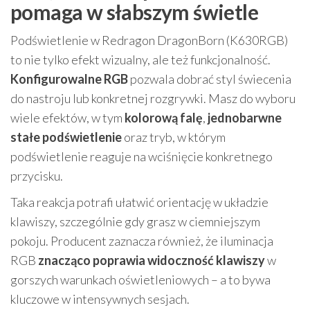
pomaga w słabszym świetle
Podświetlenie w Redragon DragonBorn (K630RGB)
to nie tylko efekt wizualny, ale też funkcjonalność.
Konfigurowalne RGB
pozwala dobrać styl świecenia
do nastroju lub konkretnej rozgrywki. Masz do wyboru
wiele efektów, w tym
kolorową falę
,
jednobarwne
stałe podświetlenie
oraz tryb, w którym
podświetlenie reaguje na wciśnięcie konkretnego
przycisku.
Taka reakcja potrafi ułatwić orientację w układzie
klawiszy, szczególnie gdy grasz w ciemniejszym
pokoju. Producent zaznacza również, że iluminacja
RGB
znacząco poprawia widoczność klawiszy
w
gorszych warunkach oświetleniowych – a to bywa
kluczowe w intensywnych sesjach.