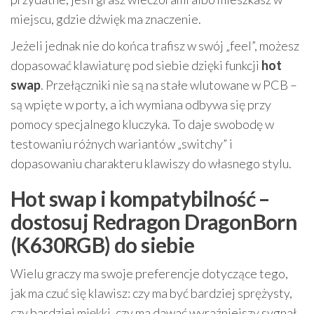
miejscu, gdzie dźwięk ma znaczenie.
Jeżeli jednak nie do końca trafisz w swój „feel”, możesz
dopasować klawiaturę pod siebie dzięki funkcji
hot
swap
. Przełączniki nie są na stałe wlutowane w PCB –
są wpięte w porty, a ich wymiana odbywa się przy
pomocy specjalnego kluczyka. To daje swobodę w
testowaniu różnych wariantów „switchy” i
dopasowaniu charakteru klawiszy do własnego stylu.
Hot swap i kompatybilność –
dostosuj Redragon DragonBorn
(K630RGB) do siebie
Wielu graczy ma swoje preferencje dotyczące tego,
jak ma czuć się klawisz: czy ma być bardziej sprężysty,
czy bardziej miękki, czy ma dawać wyraźniejszy sygnał