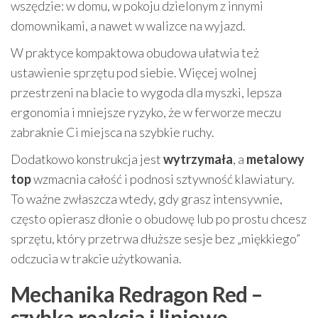
wszędzie: w domu, w pokoju dzielonym z innymi
domownikami, a nawet w walizce na wyjazd.
W praktyce kompaktowa obudowa ułatwia też
ustawienie sprzętu pod siebie. Więcej wolnej
przestrzeni na blacie to wygoda dla myszki, lepsza
ergonomia i mniejsze ryzyko, że w ferworze meczu
zabraknie Ci miejsca na szybkie ruchy.
Dodatkowo konstrukcja jest
wytrzymała
, a
metalowy
top
wzmacnia całość i podnosi sztywność klawiatury.
To ważne zwłaszcza wtedy, gdy grasz intensywnie,
często opierasz dłonie o obudowę lub po prostu chcesz
sprzętu, który przetrwa dłuższe sesje bez „miękkiego”
odczucia w trakcie użytkowania.
Mechanika Redragon Red –
szybka reakcja i liniowe