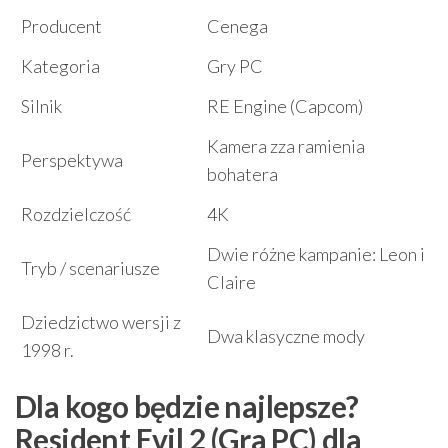
Producent
Cenega
Kategoria
Gry PC
Silnik
RE Engine (Capcom)
Kamera zza ramienia
Perspektywa
bohatera
Rozdzielczość
4K
Dwie różne kampanie: Leon i
Tryb / scenariusze
Claire
Dziedzictwo wersji z
Dwa klasyczne mody
1998 r.
Dla kogo będzie najlepsze?
Resident Evil 2 (Gra PC) dla