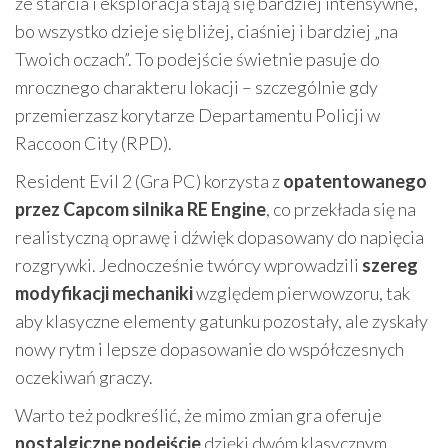
że starcia i eksploracja stają się bardziej intensywne,
bo wszystko dzieje się bliżej, ciaśniej i bardziej „na
Twoich oczach”. To podejście świetnie pasuje do
mrocznego charakteru lokacji – szczególnie gdy
przemierzasz korytarze Departamentu Policji w
Raccoon City (RPD).
Resident Evil 2 (Gra PC) korzysta z
opatentowanego
przez Capcom silnika RE Engine
, co przekłada się na
realistyczną oprawę i dźwięk dopasowany do napięcia
rozgrywki. Jednocześnie twórcy wprowadzili
szereg
modyfikacji mechaniki
względem pierwowzoru, tak
aby klasyczne elementy gatunku pozostały, ale zyskały
nowy rytm i lepsze dopasowanie do współczesnych
oczekiwań graczy.
Warto też podkreślić, że mimo zmian gra oferuje
nostalgiczne podejście
dzięki dwóm klasycznym