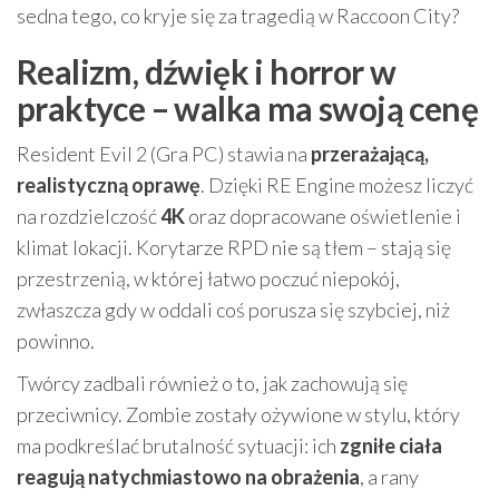
sedna tego, co kryje się za tragedią w Raccoon City?
Realizm, dźwięk i horror w
praktyce – walka ma swoją cenę
Resident Evil 2 (Gra PC) stawia na
przerażającą,
realistyczną oprawę
. Dzięki RE Engine możesz liczyć
na rozdzielczość
4K
oraz dopracowane oświetlenie i
klimat lokacji. Korytarze RPD nie są tłem – stają się
przestrzenią, w której łatwo poczuć niepokój,
zwłaszcza gdy w oddali coś porusza się szybciej, niż
powinno.
Twórcy zadbali również o to, jak zachowują się
przeciwnicy. Zombie zostały ożywione w stylu, który
ma podkreślać brutalność sytuacji: ich
zgniłe ciała
reagują natychmiastowo na obrażenia
, a rany