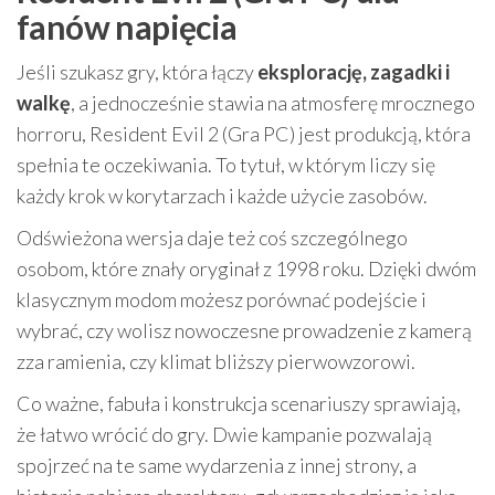
fanów napięcia
Jeśli szukasz gry, która łączy
eksplorację, zagadki i
walkę
, a jednocześnie stawia na atmosferę mrocznego
horroru, Resident Evil 2 (Gra PC) jest produkcją, która
spełnia te oczekiwania. To tytuł, w którym liczy się
każdy krok w korytarzach i każde użycie zasobów.
Odświeżona wersja daje też coś szczególnego
osobom, które znały oryginał z 1998 roku. Dzięki dwóm
klasycznym modom możesz porównać podejście i
wybrać, czy wolisz nowoczesne prowadzenie z kamerą
zza ramienia, czy klimat bliższy pierwowzorowi.
Co ważne, fabuła i konstrukcja scenariuszy sprawiają,
że łatwo wrócić do gry. Dwie kampanie pozwalają
spojrzeć na te same wydarzenia z innej strony, a