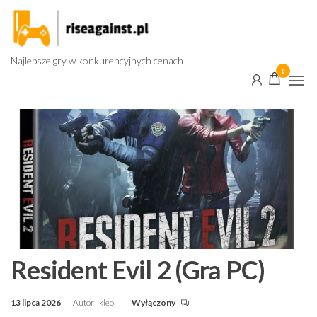
Przejdź
do
treści
Najlepsze gry w konkurencyjnych cenach
0
Resident Evil 2 (Gra PC)
13 lipca 2026
Autor
kleo
Wyłączony