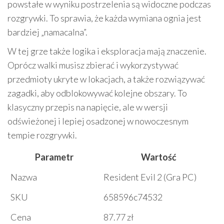
powstałe w wyniku postrzelenia są widoczne podczas
rozgrywki. To sprawia, że każda wymiana ognia jest
bardziej „namacalna”.
W tej grze także logika i eksploracja mają znaczenie.
Oprócz walki musisz zbierać i wykorzystywać
przedmioty ukryte w lokacjach, a także rozwiązywać
zagadki, aby odblokowywać kolejne obszary. To
klasyczny przepis na napięcie, ale w wersji
odświeżonej i lepiej osadzonej w nowoczesnym
tempie rozgrywki.
Parametr
Wartość
Nazwa
Resident Evil 2 (Gra PC)
SKU
658596c74532
Cena
87.77 zł