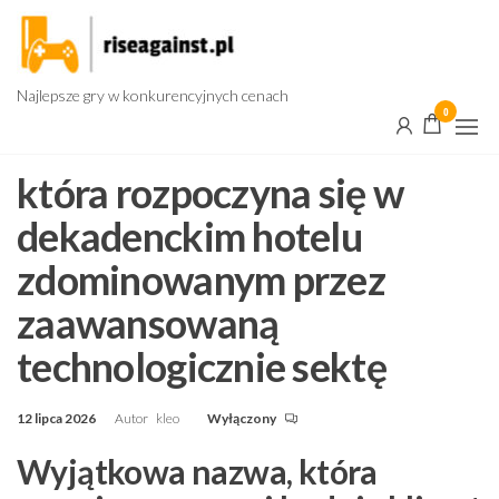
Przejdź
do
treści
Najlepsze gry w konkurencyjnych cenach
0
która rozpoczyna się w
dekadenckim hotelu
zdominowanym przez
zaawansowaną
technologicznie sektę
12 lipca 2026
Autor
kleo
Wyłączony
Wyjątkowa nazwa, która