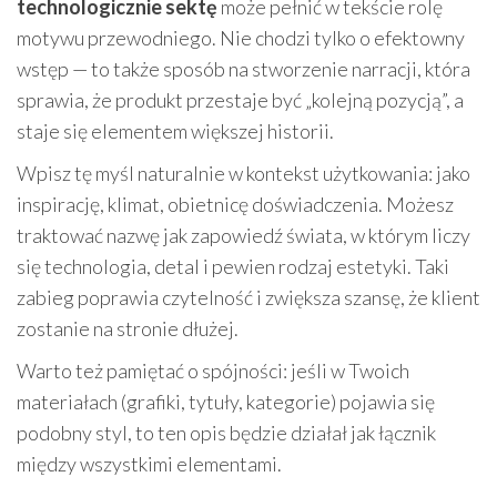
technologicznie sektę
może pełnić w tekście rolę
motywu przewodniego. Nie chodzi tylko o efektowny
wstęp — to także sposób na stworzenie narracji, która
sprawia, że produkt przestaje być „kolejną pozycją”, a
staje się elementem większej historii.
Wpisz tę myśl naturalnie w kontekst użytkowania: jako
inspirację, klimat, obietnicę doświadczenia. Możesz
traktować nazwę jak zapowiedź świata, w którym liczy
się technologia, detal i pewien rodzaj estetyki. Taki
zabieg poprawia czytelność i zwiększa szansę, że klient
zostanie na stronie dłużej.
Warto też pamiętać o spójności: jeśli w Twoich
materiałach (grafiki, tytuły, kategorie) pojawia się
podobny styl, to ten opis będzie działał jak łącznik
między wszystkimi elementami.