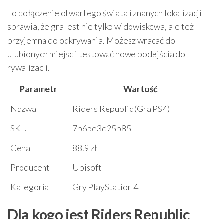
To połączenie otwartego świata i znanych lokalizacji
sprawia, że gra jest nie tylko widowiskowa, ale też
przyjemna do odkrywania. Możesz wracać do
ulubionych miejsc i testować nowe podejścia do
rywalizacji.
Parametr
Wartość
Nazwa
Riders Republic (Gra PS4)
SKU
7b6be3d25b85
Cena
88.9 zł
Producent
Ubisoft
Kategoria
Gry PlayStation 4
Dla kogo jest Riders Republic