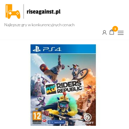
Przejdź
do
treści
Najlepsze gry w konkurencyjnych cenach
0