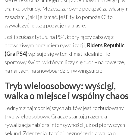
się refleks oraz umiejętność podejmowania decyzji w
ułamku sekundy. Możesz zarówno podążać za własnymi
zasadami, jak i je łamać, jeśli tylko pomoże Ci to
wywalczyć lepszą pozycję na trasie.
Jeśli szukasz tytułu na PS4, który łączy zabawę z
prawdziwym poczuciem rywalizacji,
Riders Republic
(Gra PS4)
wpisuje się w ten klimat idealnie. To
sportowy świat, w którym liczy się ruch – na rowerze,
na nartach, na snowboardzie i w wingsuicie.
Tryb wieloosobowy: wyścigi,
walka o miejsce i wspólny chaos
Jednym z najmocniejszych atutów jest rozbudowany
tryb wieloosobowy. Gracze startują razem, a
rywalizacja nabiera intensywności już od pierwszych
sekund. Zderzenia, tarcia i bezpośrednia walka o