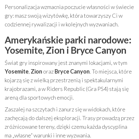
Personalizacja wzmacnia poczucie własności w świecie
gry: masz swoją wizytówkę, która towarzyszy Ci w
codziennej rywalizacji i w kolejnych wyzwaniach.
Amerykańskie parki narodowe:
Yosemite, Zion i Bryce Canyon
Świat gry inspirowany jest znanymi lokacjami, w tym
Yosemite
,
Zion
oraz
Bryce Canyon
. To miejsca, które
kojarzą się z wielką przestrzenią i spektakularnymi
krajobrazami, a w Riders Republic (Gra PS4) stają się
areną dla sportowych emocji.
Zaszalej na szczytach i zanurz się w widokach, które
zachęcają do dalszej eksploracji. Trasy prowadzą przez
zróżnicowane tereny, dzięki czemu każda dyscyplina
ma „własne” warunki i inne wyzwania.