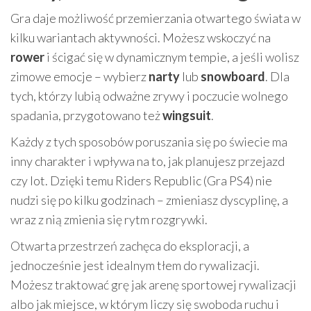
Gra daje możliwość przemierzania otwartego świata w
kilku wariantach aktywności. Możesz wskoczyć na
rower
i ścigać się w dynamicznym tempie, a jeśli wolisz
zimowe emocje – wybierz
narty
lub
snowboard
. Dla
tych, którzy lubią odważne zrywy i poczucie wolnego
spadania, przygotowano też
wingsuit
.
Każdy z tych sposobów poruszania się po świecie ma
inny charakter i wpływa na to, jak planujesz przejazd
czy lot. Dzięki temu Riders Republic (Gra PS4) nie
nudzi się po kilku godzinach – zmieniasz dyscyplinę, a
wraz z nią zmienia się rytm rozgrywki.
Otwarta przestrzeń zachęca do eksploracji, a
jednocześnie jest idealnym tłem do rywalizacji.
Możesz traktować grę jak arenę sportowej rywalizacji
albo jak miejsce, w którym liczy się swoboda ruchu i