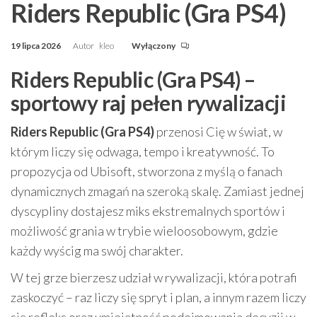
Riders Republic (Gra PS4)
19 lipca 2026
Autor
kleo
Wyłączony
Riders Republic (Gra PS4) –
sportowy raj pełen rywalizacji
Riders Republic (Gra PS4)
przenosi Cię w świat, w
którym liczy się odwaga, tempo i kreatywność. To
propozycja od Ubisoft, stworzona z myślą o fanach
dynamicznych zmagań na szeroką skalę. Zamiast jednej
dyscypliny dostajesz miks ekstremalnych sportów i
możliwość grania w trybie wieloosobowym, gdzie
każdy wyścig ma swój charakter.
W tej grze bierzesz udział w rywalizacji, która potrafi
zaskoczyć – raz liczy się spryt i plan, a innym razem liczy