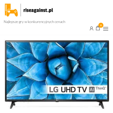
Przejdź
do
treści
Najlepsze gry w konkurencyjnych cenach
0