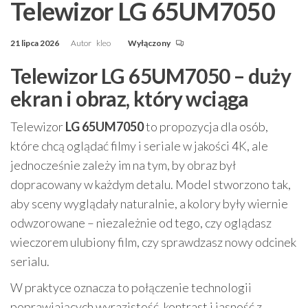
Telewizor LG 65UM7050
21 lipca 2026
Autor
kleo
Wyłączony
Telewizor LG 65UM7050 – duży
ekran i obraz, który wciąga
Telewizor
LG 65UM7050
to propozycja dla osób,
które chcą oglądać filmy i seriale w jakości 4K, ale
jednocześnie zależy im na tym, by obraz był
dopracowany w każdym detalu. Model stworzono tak,
aby sceny wyglądały naturalnie, a kolory były wiernie
odwzorowane – niezależnie od tego, czy oglądasz
wieczorem ulubiony film, czy sprawdzasz nowy odcinek
serialu.
W praktyce oznacza to połączenie technologii
poprawiających wyrazistość, kontrast i jasność z