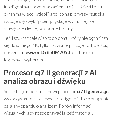
inteligentnym przetwarzaniem treści. Dzięki temu
ekran ma więcej „głębi”, a to, co na pierwszy rzut oka
wydaje się zwykłą sceną, zyskuje wyraźniejsze
krawędzie i lepiej widoczne faktury.
Jeśli szukasz telewizora do domu, który nie ogranicza
się do samego 4K, tylko aktywnie pracuje nad jakością
obrazu,
Telewizor LG 65UM7050
jest bardzo
logicznym wyborem.
Procesor α7 II generacji z AI –
analiza obrazu i dźwięku
Serce tego modelu stanowi procesor
α7 II generacji
z
wykorzystaniem sztucznej inteligencji. To rozwiązanie
działa w oparciu o analizę milionów informacji
wizualnych, aby rozpoznawać jakość materiału i