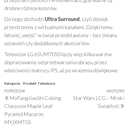
przejściach jasności i w momentach, gdy ważne są
drobne różnice kolorów.
Do tego dochodzi
Ultra Surround
, czyli dźwięk
przestrzenny z wirtualnymi kanałami. Dzięki temu
łatwiej „wejść” w świat przedstawiony – bez zmiany
ustawień czy dodatkowych akcesoriów.
Telewizor LG 65UM7050 łączy więc kilka warstw
dopracowania: od przetwarzania obrazu, przez
właściwości matrycy IPS, aż po wrażenia dźwiękowe.
Kategoria
Produkt
Telewizory
Nawigacja
Poprzedni
POPRZEDNI
NASTĘPNY
N
MoFangJiaoShi Cubing
Star Wars LCG – Mrok i
wpisu
wpis
w
Classoom Maple Leaf
Światłość
Pyramid Macaron
MYJXMT05