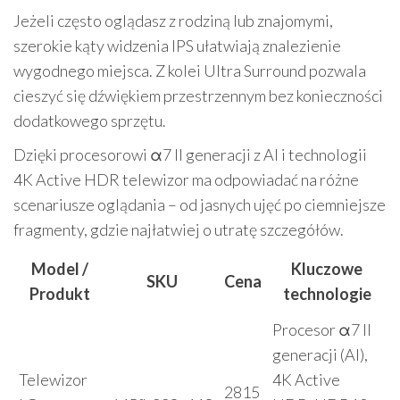
Jeżeli często oglądasz z rodziną lub znajomymi,
szerokie kąty widzenia IPS ułatwiają znalezienie
wygodnego miejsca. Z kolei Ultra Surround pozwala
cieszyć się dźwiękiem przestrzennym bez konieczności
dodatkowego sprzętu.
Dzięki procesorowi α7 II generacji z AI i technologii
4K Active HDR telewizor ma odpowiadać na różne
scenariusze oglądania – od jasnych ujęć po ciemniejsze
fragmenty, gdzie najłatwiej o utratę szczegółów.
Model /
Kluczowe
SKU
Cena
Produkt
technologie
Procesor α7 II
generacji (AI),
Telewizor
4K Active
2815