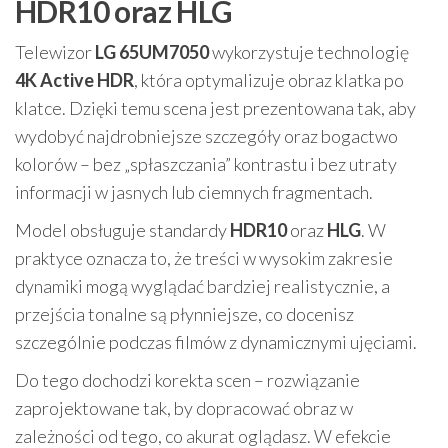
HDR10 oraz HLG
Telewizor
LG 65UM7050
wykorzystuje technologię
4K Active HDR
, która optymalizuje obraz klatka po
klatce. Dzięki temu scena jest prezentowana tak, aby
wydobyć najdrobniejsze szczegóły oraz bogactwo
kolorów – bez „spłaszczania” kontrastu i bez utraty
informacji w jasnych lub ciemnych fragmentach.
Model obsługuje standardy
HDR10
oraz
HLG
. W
praktyce oznacza to, że treści w wysokim zakresie
dynamiki mogą wyglądać bardziej realistycznie, a
przejścia tonalne są płynniejsze, co docenisz
szczególnie podczas filmów z dynamicznymi ujęciami.
Do tego dochodzi korekta scen – rozwiązanie
zaprojektowane tak, by dopracować obraz w
zależności od tego, co akurat oglądasz. W efekcie