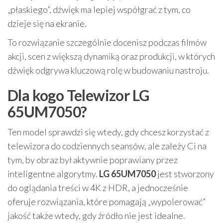
„płaskiego”, dźwięk ma lepiej współgrać z tym, co
dzieje się na ekranie.
To rozwiązanie szczególnie docenisz podczas filmów
akcji, scen z większą dynamiką oraz produkcji, w których
dźwięk odgrywa kluczową rolę w budowaniu nastroju.
Dla kogo Telewizor LG
65UM7050?
Ten model sprawdzi się wtedy, gdy chcesz korzystać z
telewizora do codziennych seansów, ale zależy Ci na
tym, by obraz był aktywnie poprawiany przez
inteligentne algorytmy.
LG 65UM7050
jest stworzony
do oglądania treści w 4K z HDR, a jednocześnie
oferuje rozwiązania, które pomagają „wypolerować”
jakość także wtedy, gdy źródło nie jest idealne.