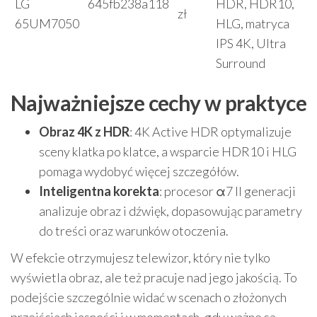
LG
645fb238a118
HDR, HDR10,
zł
65UM7050
HLG, matryca
IPS 4K, Ultra
Surround
Najważniejsze cechy w praktyce
Obraz 4K z HDR
: 4K Active HDR optymalizuje
sceny klatka po klatce, a wsparcie HDR10 i HLG
pomaga wydobyć więcej szczegółów.
Inteligentna korekta
: procesor α7 II generacji
analizuje obraz i dźwięk, dopasowując parametry
do treści oraz warunków otoczenia.
W efekcie otrzymujesz telewizor, który nie tylko
wyświetla obraz, ale też pracuje nad jego jakością. To
podejście szczególnie widać w scenach o złożonych