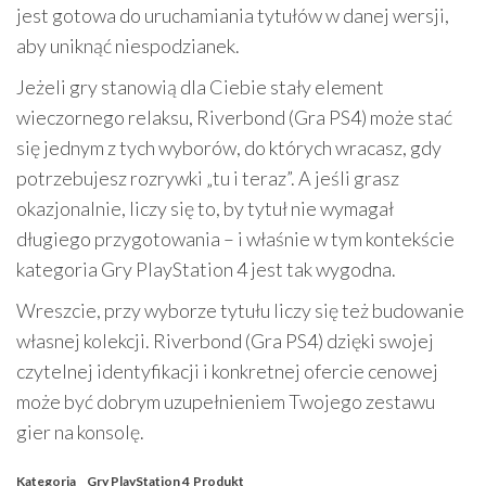
jest gotowa do uruchamiania tytułów w danej wersji,
aby uniknąć niespodzianek.
Jeżeli gry stanowią dla Ciebie stały element
wieczornego relaksu, Riverbond (Gra PS4) może stać
się jednym z tych wyborów, do których wracasz, gdy
potrzebujesz rozrywki „tu i teraz”. A jeśli grasz
okazjonalnie, liczy się to, by tytuł nie wymagał
długiego przygotowania – i właśnie w tym kontekście
kategoria Gry PlayStation 4 jest tak wygodna.
Wreszcie, przy wyborze tytułu liczy się też budowanie
własnej kolekcji. Riverbond (Gra PS4) dzięki swojej
czytelnej identyfikacji i konkretnej ofercie cenowej
może być dobrym uzupełnieniem Twojego zestawu
gier na konsolę.
Kategoria
Gry PlayStation 4
Produkt