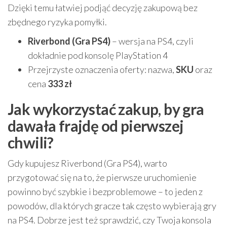
Dzięki temu łatwiej podjąć decyzję zakupową bez
zbędnego ryzyka pomyłki.
Riverbond (Gra PS4)
– wersja na PS4, czyli
dokładnie pod konsolę PlayStation 4
Przejrzyste oznaczenia oferty: nazwa,
SKU
oraz
cena
333 zł
Jak wykorzystać zakup, by gra
dawała frajdę od pierwszej
chwili?
Gdy kupujesz Riverbond (Gra PS4), warto
przygotować się na to, że pierwsze uruchomienie
powinno być szybkie i bezproblemowe – to jeden z
powodów, dla których gracze tak często wybierają gry
na PS4. Dobrze jest też sprawdzić, czy Twoja konsola