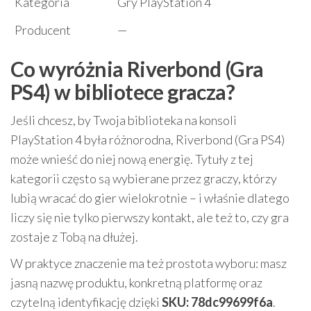
Kategoria
Gry PlayStation 4
Producent
—
Co wyróżnia Riverbond (Gra
PS4) w bibliotece gracza?
Jeśli chcesz, by Twoja biblioteka na konsoli
PlayStation 4 była różnorodna, Riverbond (Gra PS4)
może wnieść do niej nową energię. Tytuły z tej
kategorii często są wybierane przez graczy, którzy
lubią wracać do gier wielokrotnie – i właśnie dlatego
liczy się nie tylko pierwszy kontakt, ale też to, czy gra
zostaje z Tobą na dłużej.
W praktyce znaczenie ma też prostota wyboru: masz
jasną nazwę produktu, konkretną platformę oraz
czytelną identyfikację dzięki
SKU: 78dc99699f6a
.