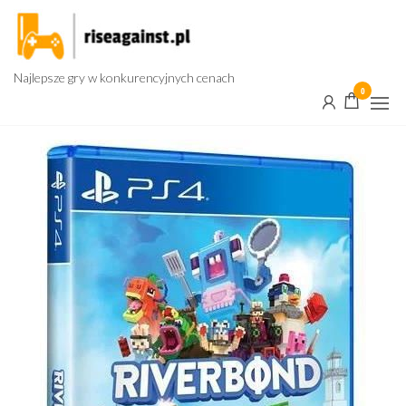
Przejdź
do
treści
Najlepsze gry w konkurencyjnych cenach
0