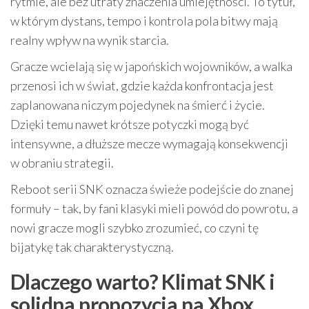
rytmie, ale bez utraty znaczenia umiejętności. To tytuł,
w którym dystans, tempo i kontrola pola bitwy mają
realny wpływ na wynik starcia.
Gracze wcielają się w japońskich wojowników, a walka
przenosi ich w świat, gdzie każda konfrontacja jest
zaplanowana niczym pojedynek na śmierć i życie.
Dzięki temu nawet krótsze potyczki mogą być
intensywne, a dłuższe mecze wymagają konsekwencji
w obraniu strategii.
Reboot serii SNK oznacza świeże podejście do znanej
formuły – tak, by fani klasyki mieli powód do powrotu, a
nowi gracze mogli szybko zrozumieć, co czyni tę
bijatykę tak charakterystyczną.
Dlaczego warto? Klimat SNK i
solidna propozycja na Xbox