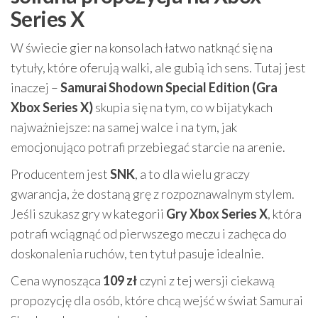
Series X
W świecie gier na konsolach łatwo natknąć się na
tytuły, które oferują walki, ale gubią ich sens. Tutaj jest
inaczej –
Samurai Shodown Special Edition (Gra
Xbox Series X)
skupia się na tym, co w bijatykach
najważniejsze: na samej walce i na tym, jak
emocjonująco potrafi przebiegać starcie na arenie.
Producentem jest
SNK
, a to dla wielu graczy
gwarancja, że dostaną grę z rozpoznawalnym stylem.
Jeśli szukasz gry w kategorii
Gry Xbox Series X
, która
potrafi wciągnąć od pierwszego meczu i zachęca do
doskonalenia ruchów, ten tytuł pasuje idealnie.
Cena wynosząca
109 zł
czyni z tej wersji ciekawą
propozycję dla osób, które chcą wejść w świat Samurai