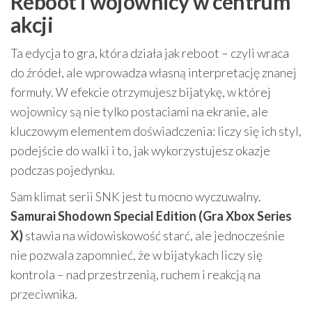
Reboot i wojownicy w centrum
akcji
Ta edycja to gra, która działa jak reboot – czyli wraca
do źródeł, ale wprowadza własną interpretację znanej
formuły. W efekcie otrzymujesz bijatykę, w której
wojownicy są nie tylko postaciami na ekranie, ale
kluczowym elementem doświadczenia: liczy się ich styl,
podejście do walki i to, jak wykorzystujesz okazje
podczas pojedynku.
Sam klimat serii SNK jest tu mocno wyczuwalny.
Samurai Shodown Special Edition (Gra Xbox Series
X)
stawia na widowiskowość starć, ale jednocześnie
nie pozwala zapomnieć, że w bijatykach liczy się
kontrola – nad przestrzenią, ruchem i reakcją na
przeciwnika.