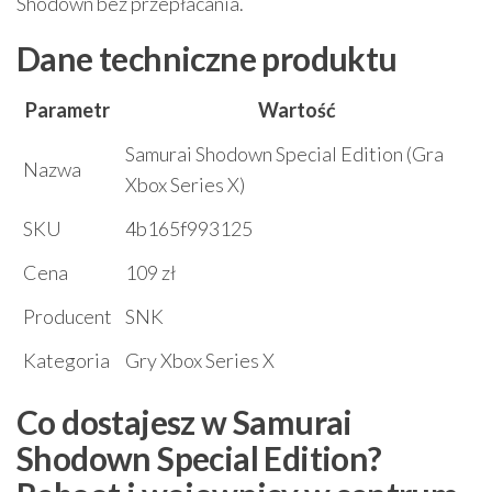
Shodown bez przepłacania.
Dane techniczne produktu
Parametr
Wartość
Samurai Shodown Special Edition (Gra
Nazwa
Xbox Series X)
SKU
4b165f993125
Cena
109 zł
Producent
SNK
Kategoria
Gry Xbox Series X
Co dostajesz w Samurai
Shodown Special Edition?