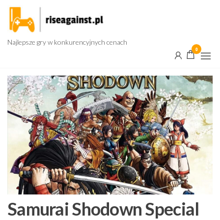
Przejdź
do
treści
Najlepsze gry w konkurencyjnych cenach
0
Samurai Shodown Special