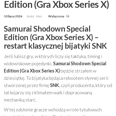
Edition (Gra Xbox Series X)
10 lipca 2026
Autor
kleo
Wyłączony
Samurai Shodown Special
Edition (Gra Xbox Series X) –
restart klasycznej bijatyki SNK
Jeśli lubisz gry, w których liczy się taktyka, timing i
widowiskowe pojedynki,
Samurai Shodown Special
Edition (Gra Xbox Series X)
będzie strzałem w
dziesiątkę. To bijatyka będąca rebootem słynnej serii
stworzonej przez firmę
SNK
, czyli producenta, który od
lat kojarzy się z klimatem walk i dopracowaną
mechaniką starć.
W tej odsłonie gracze wchodzą w role tytułowych