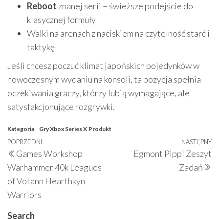
Reboot
znanej serii – świeższe podejście do
klasycznej formuły
Walki na arenach z naciskiem na czytelność starć i
taktykę
Jeśli chcesz poczuć klimat japońskich pojedynków w
nowoczesnym wydaniu na konsoli, ta pozycja spełnia
oczekiwania graczy, którzy lubią wymagające, ale
satysfakcjonujące rozgrywki.
Kategoria
Gry Xbox Series X
Produkt
Nawigacja
Poprzedni
POPRZEDNI
NASTĘPNY
N
Games Workshop
Egmont Pippi Zeszyt
wpisu
wpis
w
Warhammer 40k Leagues
Zadań
of Votann Hearthkyn
Warriors
Search