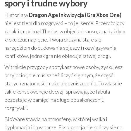
spory i trudne wybory
Historia w
Dragon Age Inkwizycja (Gra Xbox One)
nie jest tłem dla rozgrywki – to jej serce. Przerażający
kataklizm pchnął Thedas w objęcia chaosu, a na każdym
kroku czuć napięcie. Twoja drużyna staje się
narzędziem do budowania sojuszy i rozwiązywania
konfliktów, jednak gra nie obiecuje łatwej drogi.
W trakcie przygody spotykasz nowe osoby, zyskujesz
przyjaciół, ale musisz też liczyć się z tym, że część
starych znajomości może ulec zniszczeniu. To właśnie
takie konsekwencje decyzji sprawiają, że fabuła
pozostaje w pamięci na długo po zakończeniu
rozgrywki.
BioWare stawia na atmosferę, w której walka i
dyplomacja idą w parze. Eksploracja nie kończy się na