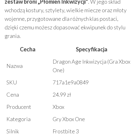
zestaw broni „Płomień Inkwizycji”
. W jego skład
wchodzą kostury, sztylety, wielkie miecze oraz młoty
wojenne, przygotowane dla różnych klas postaci,
dzięki czemu możesz dopasować ekwipunek do stylu
grania.
Cecha
Specyfikacja
Dragon Age Inkwizycja (Gra Xbox
Nazwa
One)
SKU
717a1e9a0849
Cena
24.99 zł
Producent
Xbox
Kategoria
Gry Xbox One
Silnik
Frostbite 3