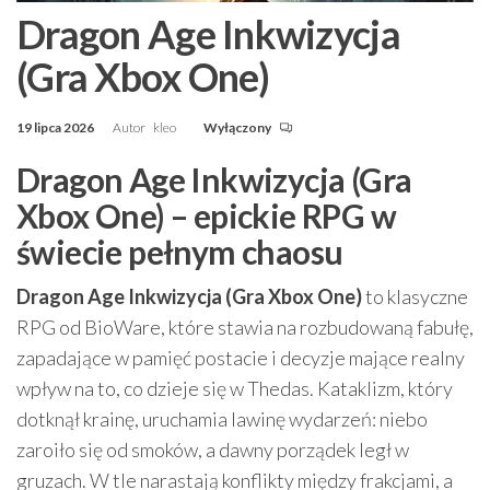
Dragon Age Inkwizycja
(Gra Xbox One)
19 lipca 2026
Autor
kleo
Wyłączony
Dragon Age Inkwizycja (Gra
Xbox One) – epickie RPG w
świecie pełnym chaosu
Dragon Age Inkwizycja (Gra Xbox One)
to klasyczne
RPG od BioWare, które stawia na rozbudowaną fabułę,
zapadające w pamięć postacie i decyzje mające realny
wpływ na to, co dzieje się w Thedas. Kataklizm, który
dotknął krainę, uruchamia lawinę wydarzeń: niebo
zaroiło się od smoków, a dawny porządek legł w
gruzach. W tle narastają konflikty między frakcjami, a