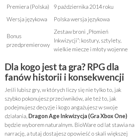
Premiera (Polska)
9 października 2014 roku
Wersja językowa
Polska wersja językowa
Zestaw broni „Płomień
Bonus
Inkwizycji”: kostury, sztylety,
przedpremierowy
wielkie miecze i młoty wojenne
Dla kogo jest ta gra? RPG dla
fanów historii i konsekwencji
Jeśli lubisz gry, w których liczy się nie tylko to, jak
szybko pokonujesz przeciwników, ale też to, jak
podejmujesz decyzje i kogo angażujesz w swoje
działania,
Dragon Age Inkwizycja (Gra Xbox One)
będzie wyborem naturalnym. BioWare od lat stawia na
narrację, a tutaj dostajesz opowieść o skali większej