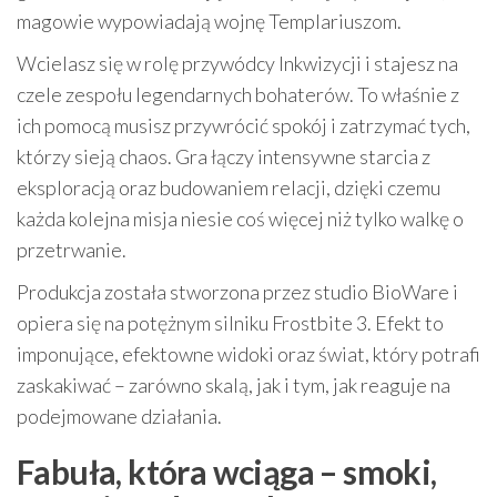
magowie wypowiadają wojnę Templariuszom.
Wcielasz się w rolę przywódcy Inkwizycji i stajesz na
czele zespołu legendarnych bohaterów. To właśnie z
ich pomocą musisz przywrócić spokój i zatrzymać tych,
którzy sieją chaos. Gra łączy intensywne starcia z
eksploracją oraz budowaniem relacji, dzięki czemu
każda kolejna misja niesie coś więcej niż tylko walkę o
przetrwanie.
Produkcja została stworzona przez studio BioWare i
opiera się na potężnym silniku Frostbite 3. Efekt to
imponujące, efektowne widoki oraz świat, który potrafi
zaskakiwać – zarówno skalą, jak i tym, jak reaguje na
podejmowane działania.
Fabuła, która wciąga – smoki,