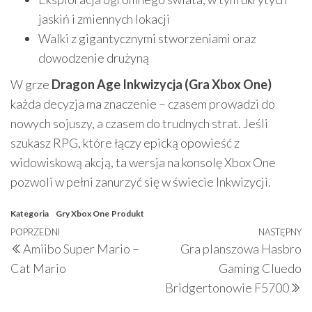
jaskiń i zmiennych lokacji
Walki z gigantycznymi stworzeniami oraz
dowodzenie drużyną
W grze
Dragon Age Inkwizycja (Gra Xbox One)
każda decyzja ma znaczenie – czasem prowadzi do
nowych sojuszy, a czasem do trudnych strat. Jeśli
szukasz RPG, które łączy epicką opowieść z
widowiskową akcją, ta wersja na konsolę Xbox One
pozwoli w pełni zanurzyć się w świecie Inkwizycji.
Kategoria
Gry Xbox One
Produkt
Nawigacja
Poprzedni
POPRZEDNI
NASTĘPNY
N
Amiibo Super Mario –
Gra planszowa Hasbro
wpisu
wpis
w
Cat Mario
Gaming Cluedo
Bridgertonowie F5700