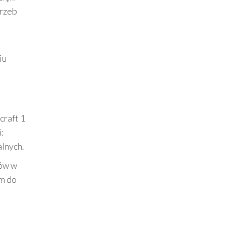
trzeb
iu
craft 1
:
alnych.
rów w
em do