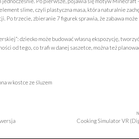
ach jednocześnie. Po pierwsze, pojawia się motyw Minecraft
element slime, czyli plastyczna masa, która naturalnie zach
ji. Po trzecie, zbieranie 7 figurek sprawia, że zabawa może
erskiej”: dziecko może budować własną ekspozycję, tworzyć
ności od tego, co trafi w danej saszetce, można też planowa
ona w kostce ze śluzem
N
wersja
Cooking Simulator VR (Dig