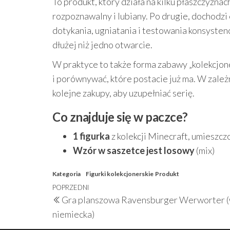
To produkt, który działa na kilku płaszczyzn
rozpoznawalny i lubiany. Po drugie, dochodzi 
dotykania, ugniatania i testowania konsystenc
dłużej niż jedno otwarcie.
W praktyce to także forma zabawy „kolekcjon
i porównywać, które postacie już ma. W zależ
kolejne zakupy, aby uzupełniać serię.
Co znajduje się w paczce?
1 figurka
z kolekcji Minecraft, umieszcz
Wzór w saszetce jest losowy
(mix)
Kategoria
Figurki kolekcjonerskie
Produkt
Nawigacja
Poprzedni
POPRZEDNI
Gra planszowa Ravensburger Werworter (
wpisu
wpis
niemiecka)