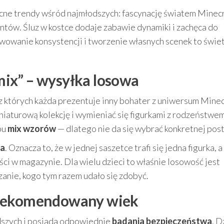
ocne trendy wśród najmłodszych: fascynację światem Minec
tów. Śluz w kostce dodaje zabawie dynamiki i zachęca do
wowanie konsystencji i tworzenie własnych scenek to świe
„mix” – wysyłka losowa
 z których każda prezentuje inny bohater z uniwersum Minec
niaturową kolekcję i wymieniać się figurkami z rodzeństwem
pu
mix wzorów
— dlatego nie da się wybrać konkretnej post
wa
. Oznacza to, że w jednej saszetce trafi się jedna figurka, a 
ci w magazynie. Dla wielu dzieci to właśnie losowość jest
zanie, kogo tym razem udało się zdobyć.
 rekomendowany wiek
dszych i posiada odpowiednie
badania bezpieczeństwa
. D