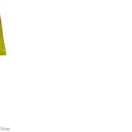
e
lime.