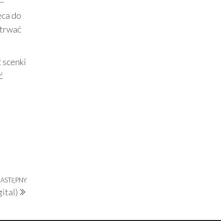
 —
ęca do
 trwać
 scenki
ć
ASTĘPNY
Następny
ital)
wpis