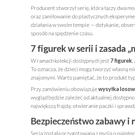
Producent stworzył serię, która łączy dwa m
oraz zamiłowanie do plastycznych eksperymen
działania w swoim tempie — dotykanie, obser
sposób na spędzenie czasu.
7 figurek w serii i zasada 
W ramach kolekcji dostępnych jest
7 figurek
,
To oznacza, że dzieci mogą tworzyć własną mi
znajomymi. Warto pamiętać, że to produkt ty
Przy zamówieniu obowiązuje
wysyłka loso
wygląd będzie zależeć od aktualnej dostępnoś
największą frajdą: otwieranie paczki i sprawd
Bezpieczeństwo zabawy i
Seria została przygotowana z myślą o najmło