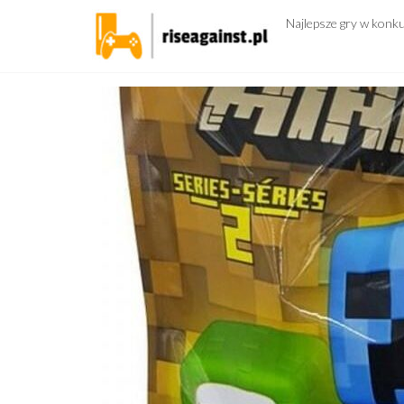
Przejdź
Najlepsze gry w konk
do
treści