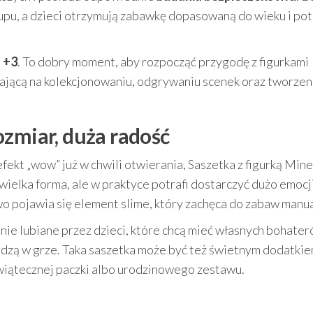
upu, a dzieci otrzymują zabawkę dopasowaną do wieku i po
d
+3
. To dobry moment, aby rozpocząć przygodę z figurkami
gającą na kolekcjonowaniu, odgrywaniu scenek oraz tworzen
ozmiar, duża radość
fekt „wow” już w chwili otwierania, Saszetka z figurką Mine
wielka forma, ale w praktyce potrafi dostarczyć dużo emocji
wo pojawia się element slime, który zachęca do zabaw manu
lnie lubiane przez dzieci, które chcą mieć własnych bohate
widzą w grze. Taka saszetka może być też świetnym dodatki
wiątecznej paczki albo urodzinowego zestawu.