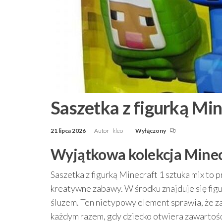
Saszetka z figurką Min
21 lipca 2026
Autor
kleo
Wyłączony
Wyjątkowa kolekcja Minecr
Saszetka z figurką Minecraft 1 sztuka mix to p
kreatywne zabawy. W środku znajduje się figu
śluzem. Ten nietypowy element sprawia, że za
każdym razem, gdy dziecko otwiera zawartość