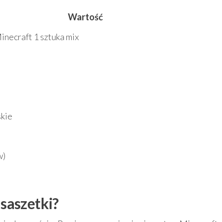
Wartość
Minecraft 1 sztuka mix
skie
w)
 saszetki?