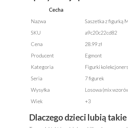
Cecha
Nazwa
Saszetka z figurką 
SKU
a9c20c22cd82
Cena
28.99 zł
Producent
Egmont
Kategoria
Figurki kolekcjoner
Seria
7 figurek
Wysyłka
Losowa (mix wzoró
Wiek
+3
Dlaczego dzieci lubią takie