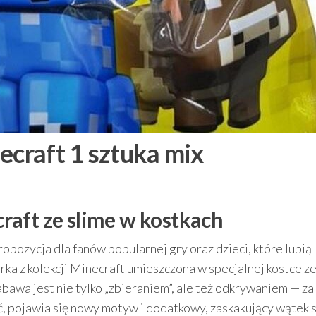
ecraft 1 sztuka mix
aft ze slime w kostkach
ropozycja dla fanów popularnej gry oraz dzieci, które lubią
rka z kolekcji Minecraft umieszczona w specjalnej kostce z
bawa jest nie tylko „zbieraniem”, ale też odkrywaniem — za
, pojawia się nowy motyw i dodatkowy, zaskakujący wątek s