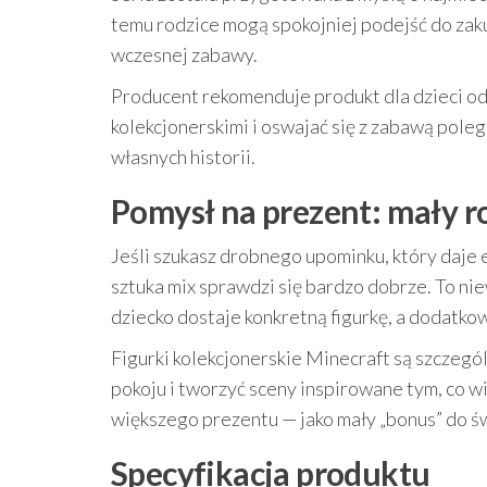
temu rodzice mogą spokojniej podejść do zak
wczesnej zabawy.
Producent rekomenduje produkt dla dzieci o
kolekcjonerskimi i oswajać się z zabawą pole
własnych historii.
Pomysł na prezent: mały r
Jeśli szukasz drobnego upominku, który daje e
sztuka mix sprawdzi się bardzo dobrze. To nie
dziecko dostaje konkretną figurkę, a dodatko
Figurki kolekcjonerskie Minecraft są szczegó
pokoju i tworzyć sceny inspirowane tym, co 
większego prezentu — jako mały „bonus” do ś
Specyfikacja produktu