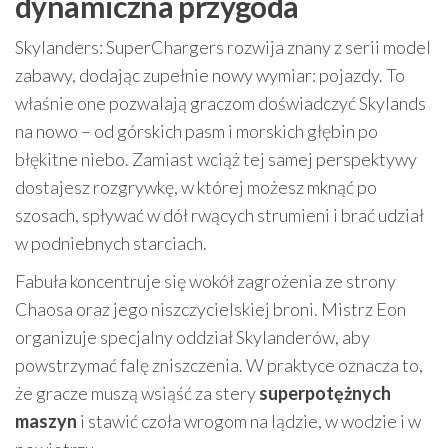
dynamiczna przygoda
Skylanders: SuperChargers rozwija znany z serii model
zabawy, dodając zupełnie nowy wymiar: pojazdy. To
właśnie one pozwalają graczom doświadczyć Skylands
na nowo – od górskich pasm i morskich głębin po
błękitne niebo. Zamiast wciąż tej samej perspektywy
dostajesz rozgrywkę, w której możesz mknąć po
szosach, spływać w dół rwących strumieni i brać udział
w podniebnych starciach.
Fabuła koncentruje się wokół zagrożenia ze strony
Chaosa oraz jego niszczycielskiej broni. Mistrz Eon
organizuje specjalny oddział Skylanderów, aby
powstrzymać falę zniszczenia. W praktyce oznacza to,
że gracze muszą wsiąść za stery
superpotężnych
maszyn
i stawić czoła wrogom na lądzie, w wodzie i w