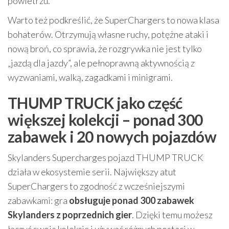
powietrzu.
Warto też podkreślić, że SuperChargers to nowa klasa
bohaterów. Otrzymują własne ruchy, potężne ataki i
nową broń, co sprawia, że rozgrywka nie jest tylko
„jazdą dla jazdy”, ale pełnoprawną aktywnością z
wyzwaniami, walką, zagadkami i minigrami.
THUMP TRUCK jako część
większej kolekcji – ponad 300
zabawek i 20 nowych pojazdów
Skylanders Supercharges pojazd THUMP TRUCK
działa w ekosystemie serii. Największy atut
SuperChargers to zgodność z wcześniejszymi
zabawkami: gra
obsługuje ponad 300 zabawek
Skylanders z poprzednich gier
. Dzięki temu możesz
łączyć swoją kolekcję i używać różnych postaci w