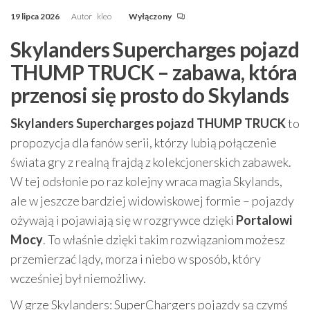
19 lipca 2026
Autor
kleo
Wyłączony
Skylanders Supercharges pojazd
THUMP TRUCK – zabawa, która
przenosi się prosto do Skylands
Skylanders Supercharges pojazd THUMP TRUCK
to
propozycja dla fanów serii, którzy lubią połączenie
świata gry z realną frajdą z kolekcjonerskich zabawek.
W tej odsłonie po raz kolejny wraca magia Skylands,
ale w jeszcze bardziej widowiskowej formie – pojazdy
ożywają i pojawiają się w rozgrywce dzięki
Portalowi
Mocy
. To właśnie dzięki takim rozwiązaniom możesz
przemierzać lądy, morza i niebo w sposób, który
wcześniej był niemożliwy.
W grze Skylanders: SuperChargers pojazdy są czymś