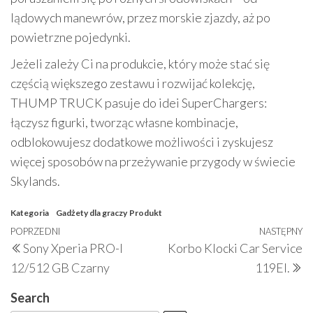
lądowych manewrów, przez morskie zjazdy, aż po
powietrzne pojedynki.
Jeżeli zależy Ci na produkcie, który może stać się
częścią większego zestawu i rozwijać kolekcję,
THUMP TRUCK pasuje do idei SuperChargers:
łączysz figurki, tworząc własne kombinacje,
odblokowujesz dodatkowe możliwości i zyskujesz
więcej sposobów na przeżywanie przygody w świecie
Skylands.
Kategoria
Gadżety dla graczy
Produkt
Nawigacja
Poprzedni
POPRZEDNI
NASTĘPNY
N
Sony Xperia PRO-I
Korbo Klocki Car Service
wpisu
wpis
w
12/512 GB Czarny
119El.
Search