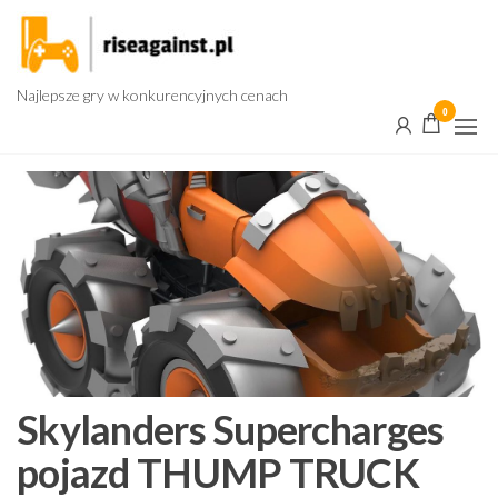
Przejdź
do
treści
Najlepsze gry w konkurencyjnych cenach
0
Skylanders Supercharges
pojazd THUMP TRUCK