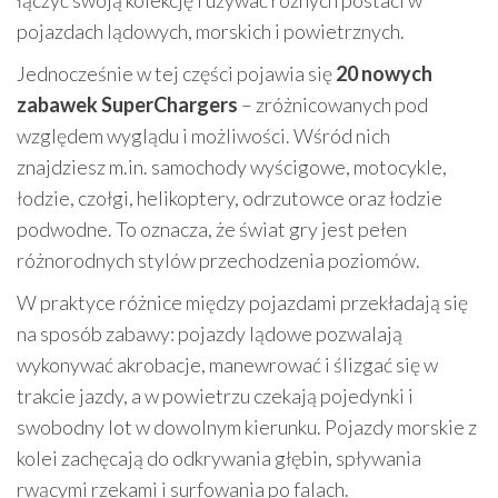
pojazdach lądowych, morskich i powietrznych.
Jednocześnie w tej części pojawia się
20 nowych
zabawek SuperChargers
– zróżnicowanych pod
względem wyglądu i możliwości. Wśród nich
znajdziesz m.in. samochody wyścigowe, motocykle,
łodzie, czołgi, helikoptery, odrzutowce oraz łodzie
podwodne. To oznacza, że świat gry jest pełen
różnorodnych stylów przechodzenia poziomów.
W praktyce różnice między pojazdami przekładają się
na sposób zabawy: pojazdy lądowe pozwalają
wykonywać akrobacje, manewrować i ślizgać się w
trakcie jazdy, a w powietrzu czekają pojedynki i
swobodny lot w dowolnym kierunku. Pojazdy morskie z
kolei zachęcają do odkrywania głębin, spływania
rwącymi rzekami i surfowania po falach.