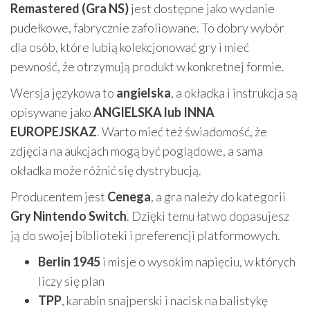
Remastered (Gra NS)
jest dostępne jako wydanie
pudełkowe, fabrycznie zafoliowane. To dobry wybór
dla osób, które lubią kolekcjonować gry i mieć
pewność, że otrzymują produkt w konkretnej formie.
Wersja językowa to
angielska
, a okładka i instrukcja są
opisywane jako
ANGIELSKA lub INNA
EUROPEJSKAZ
. Warto mieć też świadomość, że
zdjęcia na aukcjach mogą być poglądowe, a sama
okładka może różnić się dystrybucją.
Producentem jest
Cenega
, a gra należy do kategorii
Gry Nintendo Switch
. Dzięki temu łatwo dopasujesz
ją do swojej biblioteki i preferencji platformowych.
Berlin 1945
i misje o wysokim napięciu, w których
liczy się plan
TPP
, karabin snajperski i nacisk na balistykę