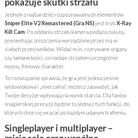
pokazuje skutki strzału
Jednym z najbardziej rozpoznawalnych elementów
Sniper Elite V2 Remastered (Gra NS)
jest tryb
X-Ray
Kill Cam
. Po oddaniu strzału kamera podąża za kulą,
prezentując zniszczenia wyrządzone przez nią w
ciałach przeciwników. Widać m.in. rozrywane organy
czy łamane kości, co nadaje strzałom szczególnie
mocny, filmowy charakter.
To rozwiązanie sprawia, że gra jest jednocześnie
widowiskowa i „mierzalna”: możesz zauważyć, jak
Twoje decyzje wpływają na wynik starcia. Dla fanów
snajperskiej precyzji będzie to jedna z tych funkcji, do
których chce się wracać po każdym udanym trafieniu.
Singleplayer i multiplayer –