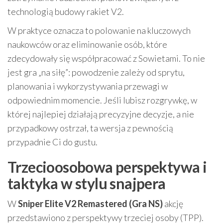
technologią budowy rakiet V2.
W praktyce oznacza to polowanie na kluczowych
naukowców oraz eliminowanie osób, które
zdecydowały się współpracować z Sowietami. To nie
jest gra „na siłę”: powodzenie zależy od sprytu,
planowania i wykorzystywania przewagi w
odpowiednim momencie. Jeśli lubisz rozgrywkę, w
której najlepiej działają precyzyjne decyzje, a nie
przypadkowy ostrzał, ta wersja z pewnością
przypadnie Ci do gustu.
Trzecioosobowa perspektywa i
taktyka w stylu snajpera
W
Sniper Elite V2 Remastered (Gra NS)
akcję
przedstawiono z perspektywy trzeciej osoby (TPP).