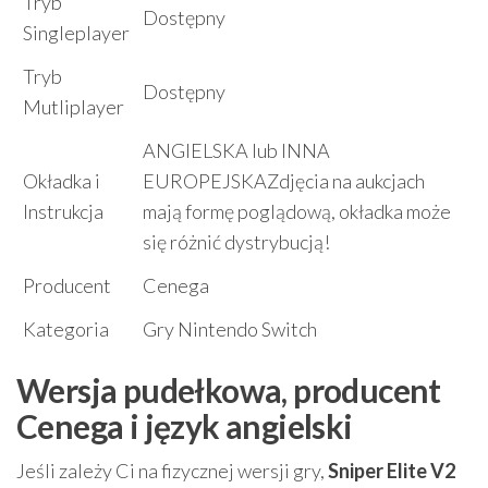
Tryb
Dostępny
Singleplayer
Tryb
Dostępny
Mutliplayer
ANGIELSKA lub INNA
Okładka i
EUROPEJSKAZdjęcia na aukcjach
Instrukcja
mają formę poglądową, okładka może
się różnić dystrybucją!
Producent
Cenega
Kategoria
Gry Nintendo Switch
Wersja pudełkowa, producent
Cenega i język angielski
Jeśli zależy Ci na fizycznej wersji gry,
Sniper Elite V2