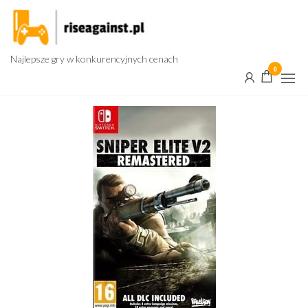
Przejdź
do
treści
Najlepsze gry w konkurencyjnych cenach
0