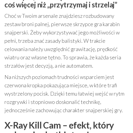
coś więcej niż „przytrzymaj i strzelaj”
Choć w Twoim arsenale znajdziesz rozbudowany
zestaw broni palnej, pierwsze skrzypce gra karabin
snajperski. Żeby wykorzystywać jego możliwości w
pełni, trzeba znać zasady balistyki. W trakcie
celowania należy uwzględnić grawitację, prędkość
wiatru oraz własne tętno. To sprawia, że każda seria
strzałów jest decyzją, a nie automatem.
Na niższych poziomach trudności wsparciem jest
czerwona kropka pokazująca miejsce, w które trafi
wystrzelony pocisk. Dzięki temu łatwiej wejść w rytm
rozgrywki i stopniowo doskonalić technikę,
jednocześnie zachowując charakter snajperskiej gry.
X-Ray Kill Cam – efekt, który