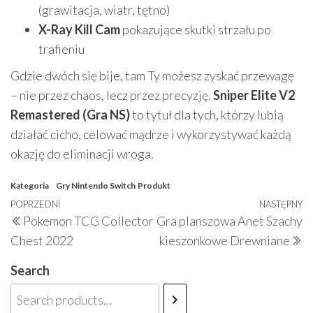
(grawitacja, wiatr, tętno)
X-Ray Kill Cam
pokazujące skutki strzału po
trafieniu
Gdzie dwóch się bije, tam Ty możesz zyskać przewagę
– nie przez chaos, lecz przez precyzję.
Sniper Elite V2
Remastered (Gra NS)
to tytuł dla tych, którzy lubią
działać cicho, celować mądrze i wykorzystywać każdą
okazję do eliminacji wroga.
Kategoria
Gry Nintendo Switch
Produkt
Nawigacja
Poprzedni
POPRZEDNI
NASTĘPNY
N
Pokemon TCG Collector
Gra planszowa Anet Szachy
wpisu
wpis
w
Chest 2022
kieszonkowe Drewniane
Search