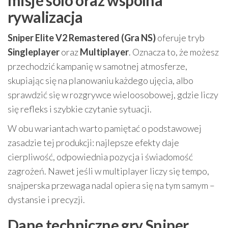
misje solo oraz wspólna
rywalizacja
Sniper Elite V2 Remastered (Gra NS)
oferuje tryb
Singleplayer
oraz
Multiplayer
. Oznacza to, że możesz
przechodzić kampanię w samotnej atmosferze,
skupiając się na planowaniu każdego ujęcia, albo
sprawdzić się w rozgrywce wieloosobowej, gdzie liczy
się refleks i szybkie czytanie sytuacji.
W obu wariantach warto pamiętać o podstawowej
zasadzie tej produkcji: najlepsze efekty daje
cierpliwość, odpowiednia pozycja i świadomość
zagrożeń. Nawet jeśli w multiplayer liczy się tempo,
snajperska przewaga nadal opiera się na tym samym –
dystansie i precyzji.
Dane techniczne gry Sniper