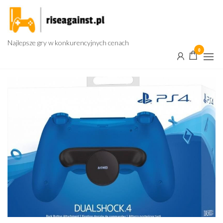
Przejdź
do
treści
Najlepsze gry w konkurencyjnych cenach
0