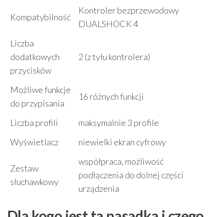
Kontroler bezprzewodowy
Kompatybilność
DUALSHOCK 4
Liczba
dodatkowych
2 (z tyłu kontrolera)
przycisków
Możliwe funkcje
16 różnych funkcji
do przypisania
Liczba profili
maksymalnie 3 profile
Wyświetlacz
niewielki ekran cyfrowy
współpraca, możliwość
Zestaw
podłączenia do dolnej części
słuchawkowy
urządzenia
Dla kogo jest ta nasadka i czego