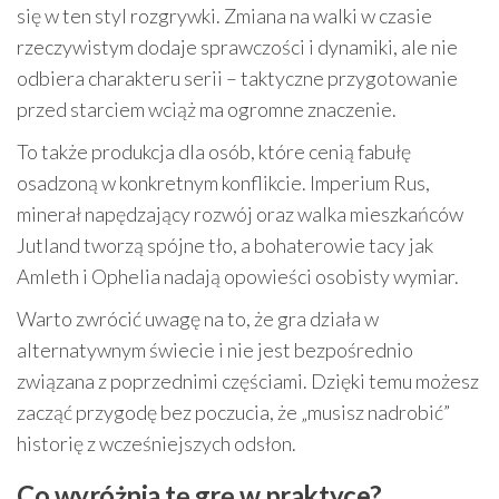
się w ten styl rozgrywki. Zmiana na walki w czasie
rzeczywistym dodaje sprawczości i dynamiki, ale nie
odbiera charakteru serii – taktyczne przygotowanie
przed starciem wciąż ma ogromne znaczenie.
To także produkcja dla osób, które cenią fabułę
osadzoną w konkretnym konflikcie. Imperium Rus,
minerał napędzający rozwój oraz walka mieszkańców
Jutland tworzą spójne tło, a bohaterowie tacy jak
Amleth i Ophelia nadają opowieści osobisty wymiar.
Warto zwrócić uwagę na to, że gra działa w
alternatywnym świecie i nie jest bezpośrednio
związana z poprzednimi częściami. Dzięki temu możesz
zacząć przygodę bez poczucia, że „musisz nadrobić”
historię z wcześniejszych odsłon.
Co wyróżnia tę grę w praktyce?