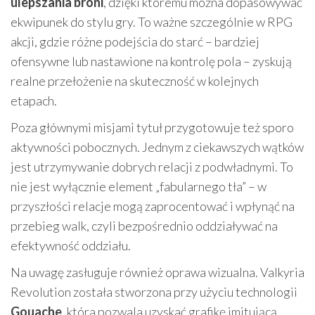
ulepszania broni
, dzięki któremu można dopasowywać
ekwipunek do stylu gry. To ważne szczególnie w RPG
akcji, gdzie różne podejścia do starć – bardziej
ofensywne lub nastawione na kontrolę pola – zyskują
realne przełożenie na skuteczność w kolejnych
etapach.
Poza głównymi misjami tytuł przygotowuje też sporo
aktywności pobocznych. Jednym z ciekawszych wątków
jest utrzymywanie dobrych relacji z podwładnymi. To
nie jest wyłącznie element „fabularnego tła” – w
przyszłości relacje mogą zaprocentować i wpłynąć na
przebieg walk, czyli bezpośrednio oddziaływać na
efektywność oddziału.
Na uwagę zasługuje również oprawa wizualna. Valkyria
Revolution została stworzona przy użyciu technologii
Gouache
, która pozwala uzyskać grafikę imitującą