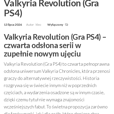
Valkyria Revolution (Gra
PS4)
13 lipca 2026
Autor
kleo
Wyłączony
Valkyria Revolution (Gra PS4) –
czwarta odsłona serii w
zupełnie nowym ujęciu
Valkyria Revolution (Gra PS4) to czwarta pełnoprawna
odsłona uniwersum Valkyria Chronicles, która przenosi
graczy do alternatywnej rzeczywistości. Historia
rozgrywa się w świecie innym niż w poprzednich
częściach, a wydarzenia osadzone są w innym czasie,
dzięki czemu tytuł nie wymaga znajomości
wcześniejszych fabuł. To świetna propozycja zarówno
dla fanów marki, jak i dla osób, które dopiero chcą