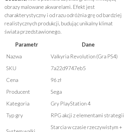
obrazy malowane akwarelami. Efekt jest
charakterystyczny i od razu odróżnia grę od bardziej
realistycznych produkcji, budując unikalny klimat
świata przedstawionego.
Parametr
Dane
Nazwa
Valkyria Revolution (Gra PS4)
SKU
7a22d9747eb5
Cena
96 zł
Producent
Sega
Kategoria
Gry PlayStation 4
Typ gry
RPG akcji z elementami strategii
Starcia w czasie rzeczywistym +
System walki