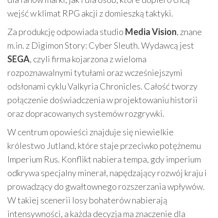
wejść w klimat RPG akcji z domieszką taktyki.
Za produkcję odpowiada studio
Media Vision
, znane
m.in. z Digimon Story: Cyber Sleuth. Wydawcą jest
SEGA
, czyli firma kojarzona z wieloma
rozpoznawalnymi tytułami oraz wcześniejszymi
odsłonami cyklu Valkyria Chronicles. Całość tworzy
połączenie doświadczenia w projektowaniu historii
oraz dopracowanych systemów rozgrywki.
W centrum opowieści znajduje się niewielkie
królestwo Jutland, które staje przeciwko potężnemu
Imperium Rus. Konflikt nabiera tempa, gdy imperium
odkrywa specjalny minerał, napędzający rozwój kraju i
prowadzący do gwałtownego rozszerzania wpływów.
W takiej scenerii losy bohaterów nabierają
intensywności, a każda decyzja ma znaczenie dla