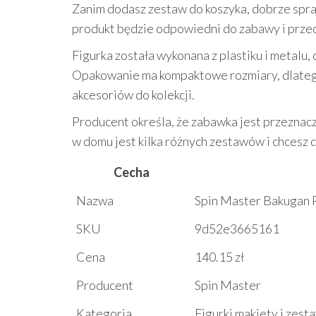
Zanim dodasz zestaw do koszyka, dobrze spraw
produkt będzie odpowiedni do zabawy i prz
Figurka została wykonana z plastiku i metalu,
Opakowanie ma kompaktowe rozmiary, dlatego
akcesoriów do kolekcji.
Producent określa, że zabawka jest przeznacz
w domu jest kilka różnych zestawów i chcesz
Cecha
Nazwa
Spin Master Bakugan 
SKU
9d52e3665161
Cena
140.15 zł
Producent
Spin Master
Kategoria
Figurki makiety i zest