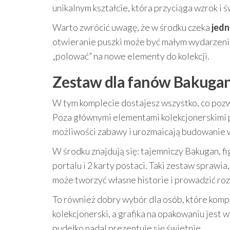
unikalnym kształcie, która przyciąga wzrok i 
Warto zwrócić uwagę, że w środku czeka
jedn
otwieranie puszki może być małym wydarzeniem
„polować” na nowe elementy do kolekcji.
Zestaw dla fanów Bakugan:
W tym komplecie dostajesz wszystko, co pozw
Poza głównymi elementami kolekcjonerskimi 
możliwości zabawy i urozmaicają budowanie w
W środku znajdują się: tajemniczy Bakugan, f
portalu i 2 karty postaci. Taki zestaw sprawia
może tworzyć własne historie i prowadzić ro
To również dobry wybór dla osób, które komp
kolekcjonerski, a grafika na opakowaniu jest
pudełko nadal prezentuje się świetnie.