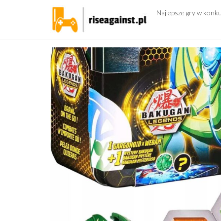
Przejdź
Najlepsze gry w konk
do
treści