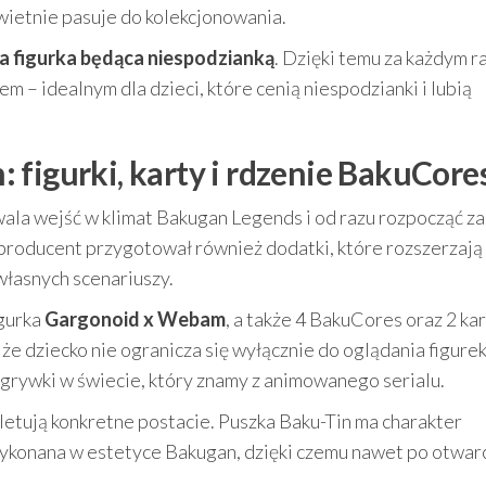
świetnie pasuje do kolekcjonowania.
a figurka będąca niespodzianką
. Dzięki temu za każdym 
 – idealnym dla dzieci, które cenią niespodzianki i lubią
 figurki, karty i rdzenie BakuCore
ala wejść w klimat Bakugan Legends i od razu rozpocząć z
producent przygotował również dodatki, które rozszerzają
łasnych scenariuszy.
igurka
Gargonoid x Webam
, a także 4 BakuCores oraz 2 ka
, że dziecko nie ogranicza się wyłącznie do oglądania figurek
zgrywki w świecie, który znamy z animowanego serialu.
letują konkretne postacie. Puszka Baku-Tin ma charakter
 wykonana w estetyce Bakugan, dzięki czemu nawet po otwar