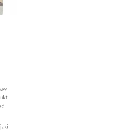
taw
dukt
ać
jaki