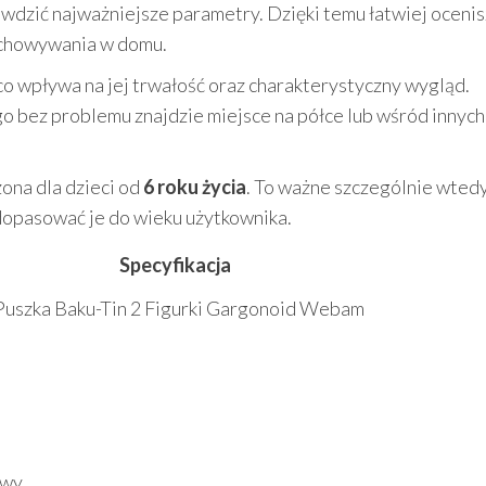
dzić najważniejsze parametry. Dzięki temu łatwiej ocenisz
echowywania w domu.
 co wpływa na jej trwałość oraz charakterystyczny wygląd.
 bez problemu znajdzie miejsce na półce lub wśród innych
ona dla dzieci od
6 roku życia
. To ważne szczególnie wtedy
 dopasować je do wieku użytkownika.
Specyfikacja
Puszka Baku-Tin 2 Figurki Gargonoid Webam
awy