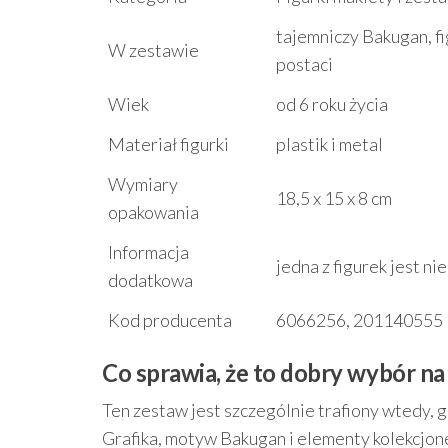
tajemniczy Bakugan, f
W zestawie
postaci
Wiek
od 6 roku życia
Materiał figurki
plastik i metal
Wymiary
18,5 x 15 x 8 cm
opakowania
Informacja
jedna z figurek jest n
dodatkowa
Kod producenta
6066256, 201140555
Co sprawia, że to dobry wybór na
Ten zestaw jest szczególnie trafiony wtedy, g
Grafika, motyw Bakugan i elementy kolekcjone