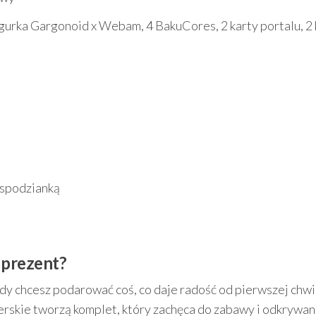
igurka Gargonoid x Webam, 4 BakuCores, 2 karty portalu, 2 
iespodzianką
 prezent?
dy chcesz podarować coś, co daje radość od pierwszej chwil
rskie tworzą komplet, który zachęca do zabawy i odkrywani