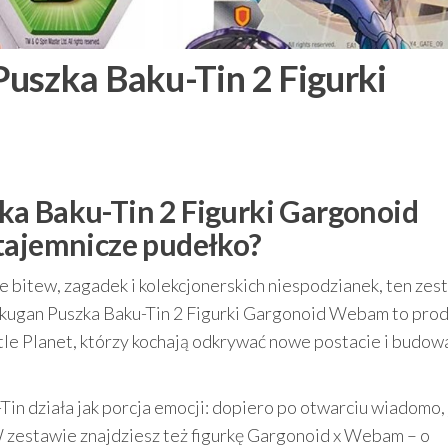
uszka Baku-Tin 2 Figurki
ka Baku-Tin 2 Figurki Gargonoid
tajemnicze pudełko?
łne bitew, zagadek i kolekcjonerskich niespodzianek, ten zes
akugan Puszka Baku-Tin 2 Figurki Gargonoid Webam to pro
tle Planet, którzy kochają odkrywać nowe postacie i budow
Tin działa jak porcja emocji: dopiero po otwarciu wiadomo, 
W zestawie znajdziesz też figurkę Gargonoid x Webam – o