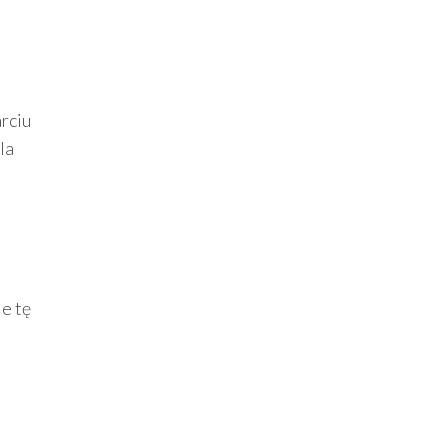
rciu
la
e tę