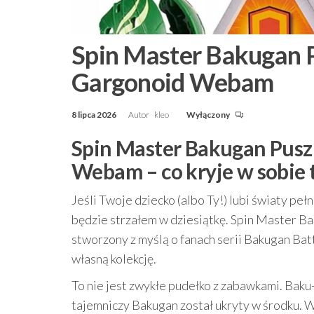
Spin Master Bakugan P
Gargonoid Webam
8 lipca 2026
Autor
kleo
Wyłączony
Spin Master Bakugan Pusz
Webam – co kryje w sobie 
Jeśli Twoje dziecko (albo Ty!) lubi światy pe
będzie strzałem w dziesiątkę. Spin Master B
stworzony z myślą o fanach serii Bakugan Bat
własną kolekcję.
To nie jest zwykłe pudełko z zabawkami. Baku-
tajemniczy Bakugan został ukryty w środku. 