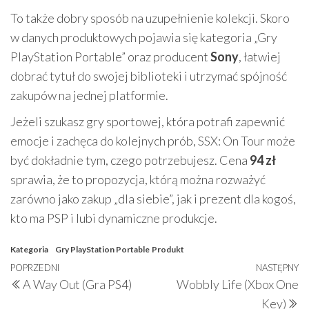
To także dobry sposób na uzupełnienie kolekcji. Skoro
w danych produktowych pojawia się kategoria „Gry
PlayStation Portable” oraz producent
Sony
, łatwiej
dobrać tytuł do swojej biblioteki i utrzymać spójność
zakupów na jednej platformie.
Jeżeli szukasz gry sportowej, która potrafi zapewnić
emocje i zachęca do kolejnych prób, SSX: On Tour może
być dokładnie tym, czego potrzebujesz. Cena
94 zł
sprawia, że to propozycja, którą można rozważyć
zarówno jako zakup „dla siebie”, jak i prezent dla kogoś,
kto ma PSP i lubi dynamiczne produkcje.
Kategoria
Gry PlayStation Portable
Produkt
Nawigacja
Poprzedni
POPRZEDNI
NASTĘPNY
N
A Way Out (Gra PS4)
Wobbly Life (Xbox One
wpisu
wpis
w
Key)