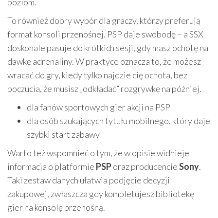
poziom.
To również dobry wybór dla graczy, którzy preferują
format konsoli przenośnej. PSP daje swobodę – a SSX
doskonale pasuje do krótkich sesji, gdy masz ochotę na
dawkę adrenaliny. W praktyce oznacza to, że możesz
wracać do gry, kiedy tylko najdzie cię ochota, bez
poczucia, że musisz „odkładać” rozgrywkę na później.
dla fanów sportowych gier akcji na PSP
dla osób szukających tytułu mobilnego, który daje
szybki start zabawy
Warto też wspomnieć o tym, że w opisie widnieje
informacja o platformie
PSP
oraz producencie
Sony
.
Taki zestaw danych ułatwia podjęcie decyzji
zakupowej, zwłaszcza gdy kompletujesz bibliotekę
gier na konsolę przenośną.