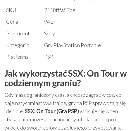
SKU
7118fffa57de
Cena
94 zł
Producent
Sony
Kategoria
Gry PlayStation Portable
Platforma
PSP
Jak wykorzystać SSX: On Tour w
codziennym graniu?
Gdy masz ograniczony czas, a chcesz zagrać w coś, co
daje natychmiastową frajdę, gry na PSP sprawdzają się
idealnie.
SSX: On Tour (Gra PSP)
wpisuje się w ten
styl grania: możesz uruchomić tytuł, złapać tempo i
wrócić do swoich celów bez długiego przygotowania.